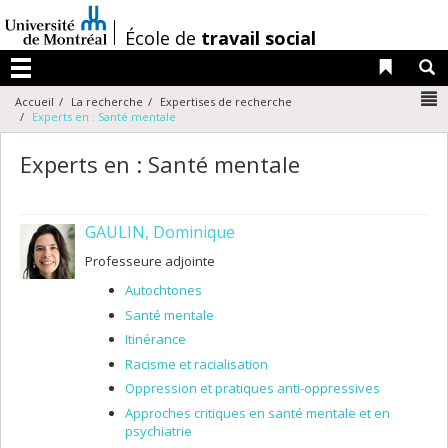
Passer
au
/
École de
travail social
contenu
Liens 
R
Menu
N
Accueil
La recherche
Expertises de recherche
Experts en : Santé mentale
Experts en : Santé mentale
GAULIN, Dominique
Professeure adjointe
Autochtones
Santé mentale
Itinérance
Racisme et racialisation
Oppression et pratiques anti-oppressives
Approches critiques en santé mentale et en
psychiatrie