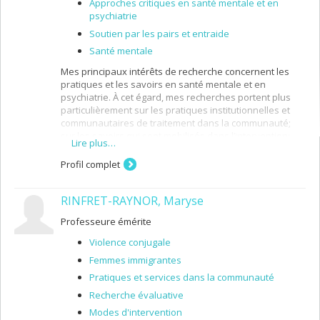
Approches critiques en santé mentale et en
psychiatrie
Plus récemment, je m'intéresse à la transition
écologique et le développement des pratiques, savoirs
Soutien par les pairs et entraide
et pédagogie axés sur la justice climatique en travail
Santé mentale
social.
Mes principaux intérêts de recherche concernent les
pratiques et les savoirs en santé mentale et en
psychiatrie. À cet égard, mes recherches portent plus
particulièrement sur les pratiques institutionnelles et
communautaires de traitement dans la communauté;
sur les savoirs qui sont mobilisés dans l’intervention;
Lire plus…
sur l’expérience subjective du traitement médical et non
médical; sur le rôle des pratiques en santé mentale
Profil complet
dans les trajectoires d’intégration et d’inclusion des
personnes qui vivent des problèmes de santé mentale
RINFRET-RAYNOR, Maryse
graves.
Je m’intéresse aussi à la construction des catégories
Professeure émérite
dans le domaine socio-sanitaire; aux processus de
Violence conjugale
marginalisation et de stigmatisation ainsi qu’aux
stratégies de résistance; au savoir d’expérience des
Femmes immigrantes
intervenants sociaux et psychosociaux; aux formes
Pratiques et services dans la communauté
contemporaines de la subjectivité.
Recherche évaluative
Mes recherches s’inscrivent dans une perspective
Modes d'intervention
qualitative et je m’intéresse aux pratiques de recherche