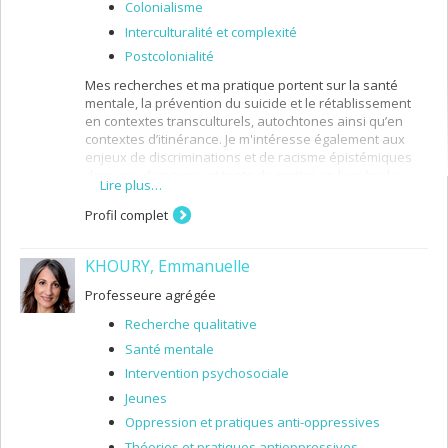
Colonialisme
Interculturalité et complexité
Postcolonialité
Mes recherches et ma pratique portent sur la santé
mentale, la prévention du suicide et le rétablissement
en contextes transculturels, autochtones ainsi qu’en
contextes d’itinérance. Je m'intéresse également aux
enjeux de discriminations et de racisme épistémiques
dans ces domaines et tente de mettre en lumière la
Lire plus…
richesse des différents savoirs, en recherche et en
intervention.
Profil complet
KHOURY, Emmanuelle
Professeure agrégée
Recherche qualitative
Santé mentale
Intervention psychosociale
Jeunes
Oppression et pratiques anti-oppressives
Théories et pratiques antioppressives