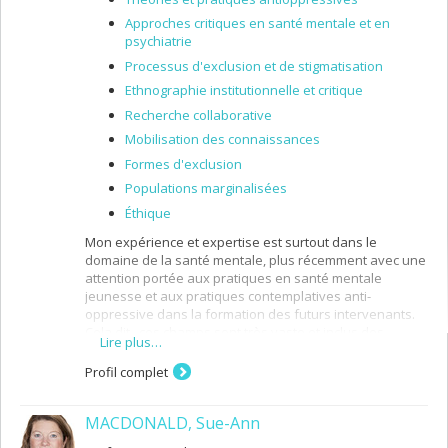
Approches critiques en santé mentale et en
psychiatrie
Processus d'exclusion et de stigmatisation
Ethnographie institutionnelle et critique
Recherche collaborative
Mobilisation des connaissances
Formes d'exclusion
Populations marginalisées
Éthique
Mon expérience et expertise est surtout dans le
domaine de la santé mentale, plus récemment avec une
attention portée aux pratiques en santé mentale
jeunesse et aux pratiques contemplatives anti-
oppressive dans la formation des futurs intervenants.
Cela dit, ces champs sont très vaste et inclus des
Lire plus…
connaissances et intérêts autour de : l’intervention en
santé mentale en milieu institutionnel et
Profil complet
communautaire; des processus de marginalisation,
stigmatisation et discrimination; et des enjeux liés à la
MACDONALD, Sue-Ann
reproduction des rapports de pouvoir.