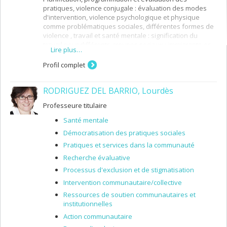
pratiques, violence conjugale : évaluation des modes
d'intervention, violence psychologique et physique
comme problématiques sociales, différentes formes de
violence , travail et santé mentale : signification du
travail pour différents groupes sociaux : immigrants-es,
Lire plus…
handicapés-es, préretraités-es; femmes, familles,
travail; problématiques et dynamique des milieux de
Profil complet
travail (motivation de l'individu au travail, culture
organisationnelle, changement organisationnel)
RODRIGUEZ DEL BARRIO, Lourdès
Professeure titulaire
Santé mentale
Démocratisation des pratiques sociales
Pratiques et services dans la communauté
Recherche évaluative
Processus d'exclusion et de stigmatisation
Intervention communautaire/collective
Ressources de soutien communautaires et
institutionnelles
Action communautaire