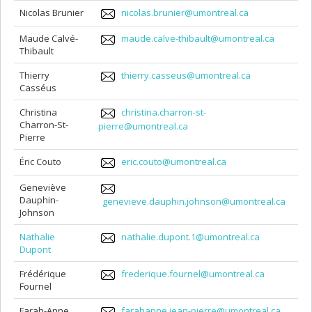
Nicolas Brunier
nicolas.brunier@umontreal.ca
Maude Calvé-
maude.calve-thibault@umontreal.ca
Thibault
Thierry
thierry.casseus@umontreal.ca
Casséus
Christina
christina.charron-st-
Charron-St-
pierre@umontreal.ca
Pierre
Éric Couto
eric.couto@umontreal.ca
Geneviève
Dauphin-
genevieve.dauphin.johnson@umontreal.ca
Johnson
Nathalie
nathalie.dupont.1@umontreal.ca
Dupont
Frédérique
frederique.fournel@umontreal.ca
Fournel
Farah-Anne
farahanne.jean-pierre@umontreal.ca