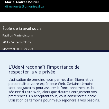
Marie-Andrée Poirier
direction-ts@umontreal.ca
École de travail social
Pavillon Marie-Victorin
90 Av. Vincent-d'Indy
Montréal QC H2V 2S9
Nouvelles et événements
Comment soutenir l'École?
L’UdeM reconnaît l’importance de
respecter la vie privée
BESOIN D'AIDE?
L’utilisation de témoins nous permet d’améliorer et de
Plan du site
personnaliser votre expérience Web. Certains témoins
Signaler une erreur
sont obligatoires pour assurer le fonctionnement et la
sécurité du site Web, alors que d’autres enregistrent vos
Accessibilité
préférences. En acceptant tout, vous consentez à notre
utilisation de témoins pour mieux répondre à vos besoins.
FACULTÉ DES ARTS ET DES SCIENCES