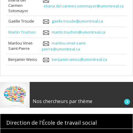
Carmen
eliana.del.carmen.sotomayor@umontreal.ca
Sotomayor
Gaëlle Troude
gaelle.troude@umontreal.ca
Martin Truchon
martin.truchon@umontreal.ca
Marilou Vinet-
marilou.vinet-saint-
Saint-Pierre
pierre@umontreal.ca
Benjamin Weiss
benjamin.weiss@umontreal.ca
Nos chercheurs par thème
Direction de l'École de travail social