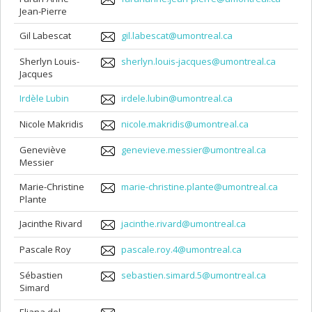
Jean-Pierre
Gil Labescat
gil.labescat@umontreal.ca
Sherlyn Louis-
sherlyn.louis-jacques@umontreal.ca
Jacques
Irdèle Lubin
irdele.lubin@umontreal.ca
Nicole Makridis
nicole.makridis@umontreal.ca
Geneviève
genevieve.messier@umontreal.ca
Messier
Marie-Christine
marie-christine.plante@umontreal.ca
Plante
Jacinthe Rivard
jacinthe.rivard@umontreal.ca
Pascale Roy
pascale.roy.4@umontreal.ca
Sébastien
sebastien.simard.5@umontreal.ca
Simard
Eliana del