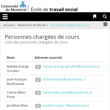
Passer
au
/
École de
travail social
contenu
Liens 
R
Menu
N
Accueil
Répertoire de l'École
Personnes chargées de cours
Personnes chargées de cours
Liste des personnes chargées de cours
Nom
Adresse courriel
Natalia Arango
natalia.arango.grisales@umontreal.ca
Grisales
Jean-François
jf.berthiaume@umontreal.ca
Berthiaume
Carine Billon-
carine.billon-piriat@umontreal.ca
Piriat
Jonathan Blais
jonathan.blais.1@umontreal.ca