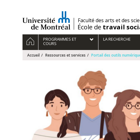
Passer
au
contenu
/
Faculté des arts et des sci
École de
travail soci
Navigation
ACCUEIL
PROGRAMMES ET
LA RECHERCHE
principale
COURS
Accueil
Ressources et services
Portail des outils numériqu