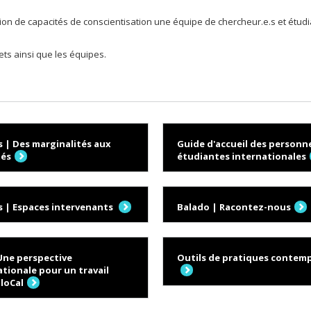
uisition de capacités de conscientisation une équipe de chercheur.e.s et ét
ets ainsi que les équipes.
 | Des marginalités aux
Guide d'accueil des personn
tés
étudiantes internationales
 | Espaces intervenants
Balado | Racontez-nous
Une perspective
Outils de pratiques contemp
tionale pour un travail
gloCal