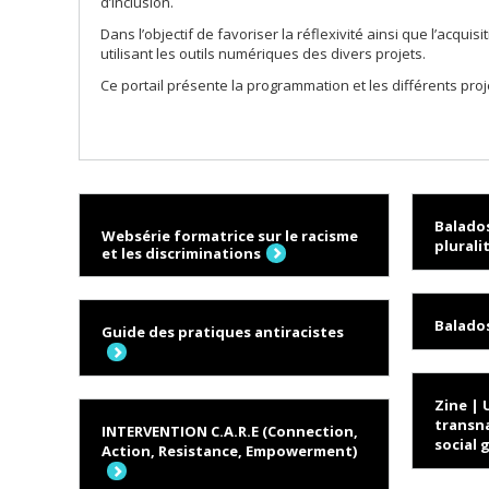
d’inclusion.
Dans l’objectif de favoriser la réflexivité ainsi que l’acq
utilisant les outils numériques des divers projets.
Ce portail présente la programmation et les différents proj
Balados
Websérie formatrice sur le racisme
plurali
et les discriminations
Balados
Guide des pratiques antiracistes
Zine | 
transna
INTERVENTION C.A.R.E (Connection,
social 
Action, Resistance, Empowerment)