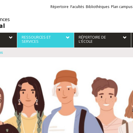
Liens
Répertoire
Facultés
Bibliothèques
Plan campus
externes
ences
al
RESSOURCES ET
RÉPERTOIRE DE
SERVICES
L'ÉCOLE
es