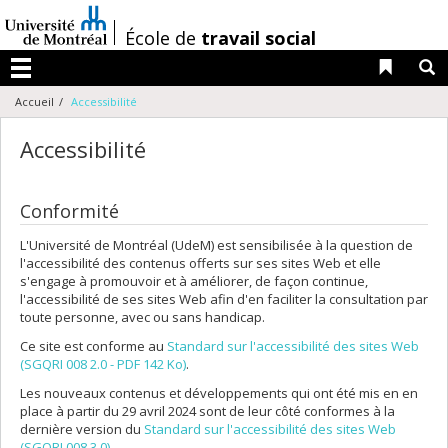
Passer
au
/
École de
travail social
contenu
Liens 
R
Menu
Accueil
Accessibilité
Accessibilité
Conformité
L'Université de Montréal (UdeM) est sensibilisée à la question de
l'accessibilité des contenus offerts sur ses sites Web et elle
s'engage à promouvoir et à améliorer, de façon continue,
l'accessibilité de ses sites Web afin d'en faciliter la consultation par
toute personne, avec ou sans handicap.
Ce site est conforme au
Standard sur l'accessibilité des sites Web
(SGQRI 008 2.0 - PDF 142 Ko)
.
Les nouveaux contenus et développements qui ont été mis en en
place à partir du 29 avril 2024 sont de leur côté conformes à la
dernière version du
Standard sur l'accessibilité des sites Web
(SGQRI 008 3.0)
.