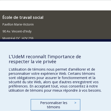
École de travail social
Pavillon Marie-Victorin
90 Av. Vincent-d'Indy
Montréal QC H2V 2S9
Nouvelles et événements
Comment soutenir l'École?
L’UdeM reconnaît l’importance de
respecter la vie privée
BESOIN D'AIDE?
L’utilisation de témoins nous permet d’améliorer et de
Plan du site
personnaliser votre expérience Web. Certains témoins
Signaler une erreur
sont obligatoires pour assurer le fonctionnement et la
sécurité du site Web, alors que d’autres enregistrent vos
Accessibilité
préférences. En acceptant tout, vous consentez à notre
utilisation de témoins pour mieux répondre à vos besoins.
FACULTÉ DES ARTS ET DES SCIENCES
Nos départements et écoles
Personnaliser les
>
témoins
Nos centres d'études