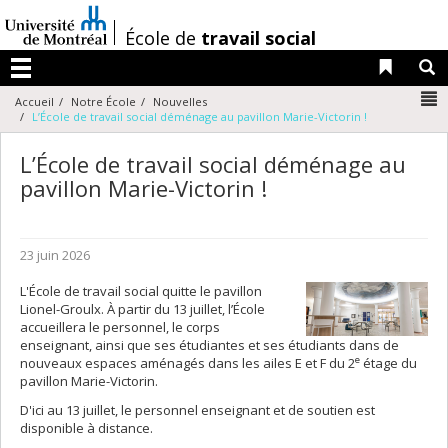
Passer
au
/
École de
travail social
contenu
Liens 
R
Menu
N
Accueil
Notre École
Nouvelles
L’École de travail social déménage au pavillon Marie-Victorin !
L’École de travail social déménage au
pavillon Marie-Victorin !
23 juin 2026
L'École de travail social quitte le pavillon
Lionel-Groulx. À partir du 13 juillet, l’École
accueillera le personnel, le corps
enseignant, ainsi que ses étudiantes et ses étudiants dans de
e
nouveaux espaces aménagés dans les ailes E et F du 2
étage du
pavillon Marie-Victorin.
D'ici au 13 juillet, le personnel enseignant et de soutien est
disponible à distance.