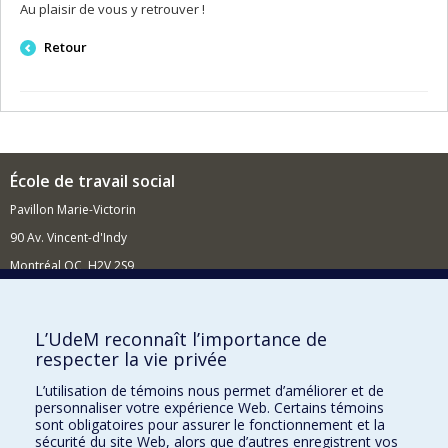
Au plaisir de vous y retrouver !
Retour
École de travail social
Pavillon Marie-Victorin
90 Av. Vincent-d'Indy
Montréal QC H2V 2S9
Nouvelles et événements
Comment soutenir l'École?
L’UdeM reconnaît l’importance de
respecter la vie privée
BESOIN D'AIDE?
L’utilisation de témoins nous permet d’améliorer et de
Plan du site
personnaliser votre expérience Web. Certains témoins
Signaler une erreur
sont obligatoires pour assurer le fonctionnement et la
sécurité du site Web, alors que d’autres enregistrent vos