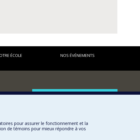
OTRE ÉCOLE
NOS ÉVÉNEMENTS
FACULTÉ DES ARTS ET DES SCIENCES
Nos départements et écoles
Nos centres d'études
atoires pour assurer le fonctionnement et la
Nos programmes et cours
sation de témoins pour mieux répondre à vos