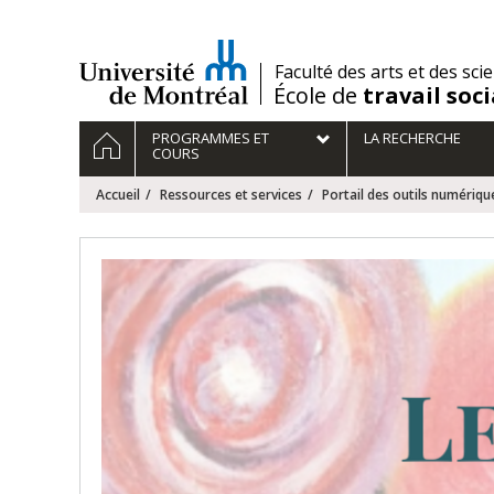
Passer
au
contenu
/
Faculté des arts et des sci
École de
travail soci
Navigation
ACCUEIL
PROGRAMMES ET
LA RECHERCHE
principale
COURS
Accueil
Ressources et services
Portail des outils numériqu