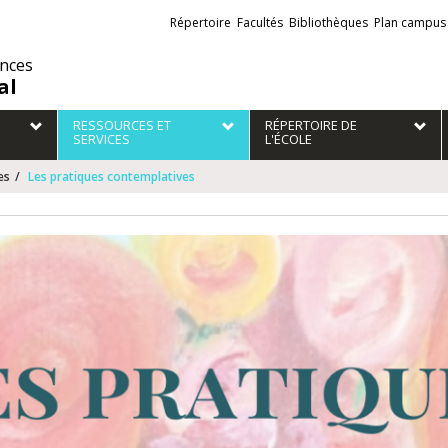
Liens
Répertoire
Facultés
Bibliothèques
Plan campus
externes
ences
al
RESSOURCES ET
RÉPERTOIRE DE
SERVICES
L'ÉCOLE
es
Les pratiques contemplatives