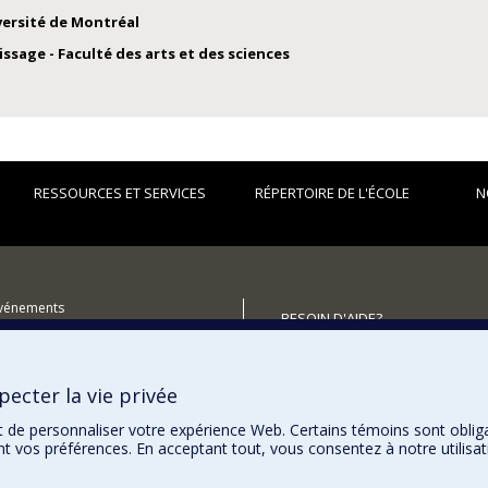
versité de Montréal
sage - Faculté des arts et des sciences
RESSOURCES ET SERVICES
RÉPERTOIRE DE L'ÉCOLE
N
événements
BESOIN D'AIDE?
utenir l'École?
Plan du site
Signaler une erreur
ecter la vie privée
Accessibilité
t de personnaliser votre expérience Web. Certains témoins sont oblig
ent vos préférences. En acceptant tout, vous consentez à notre utili