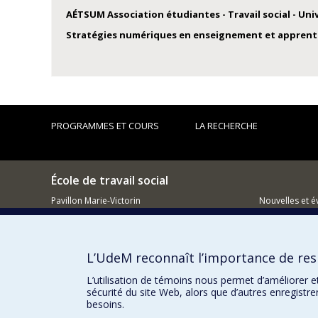
AÉTSUM Association étudiantes - Travail social - Uni
Stratégies numériques en enseignement et apprentis
PROGRAMMES ET COURS
LA RECHERCHE
École de travail social
Pavillon Marie-Victorin
Nouvelles et 
90 Av. Vincent-d'Indy
Comment so
Montréal QC H2V 2S9
L’UdeM reconnaît l’importance de resp
L’utilisation de témoins nous permet d’améliorer e
sécurité du site Web, alors que d’autres enregistr
besoins.