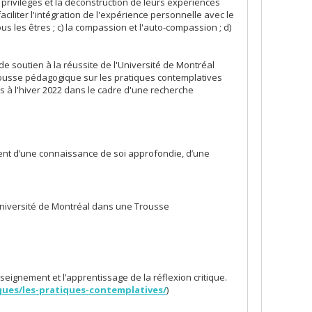
 privilèges et la déconstruction de leurs expériences
aciliter l'intégration de l'expérience personnelle avec le
us les êtres ; c) la compassion et l'auto-compassion ; d)
de soutien à la réussite de l'Université de Montréal
 Trousse pédagogique sur les pratiques contemplatives
nés à l'hiver 2022 dans le cadre d'une recherche
ement d’une connaissance de soi approfondie, d’une
Université de Montréal dans une Trousse
nseignement et l’apprentissage de la réflexion critique.
iques/les-pratiques-contemplatives/
)