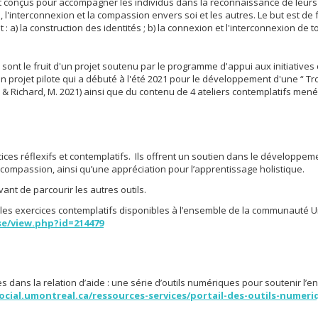
 sont conçus pour accompagner les individus dans la reconnaissance de leurs
, l'interconnexion et la compassion envers soi et les autres. Le but est de f
a) la construction des identités ; b) la connexion et l'interconnexion de to
ont le fruit d'un projet soutenu par le programme d'appui aux initiatives 
 d'un projet pilote qui a débuté à l'été 2021 pour le développement d'une “
 B., & Richard, M. 2021) ainsi que du contenu de 4 ateliers contemplatifs me
cices réflexifs et contemplatifs. Ils offrent un soutien dans le développ
mpassion, ainsi qu’une appréciation pour l’apprentissage holistique.
ant de parcourir les autres outils.
les exercices contemplatifs disponibles à l’ensemble de la communauté 
se/view.php?id=214479
ves dans la relation d’aide : une série d’outils numériques pour soutenir l’e
social.umontreal.ca/ressources-services/portail-des-outils-numer