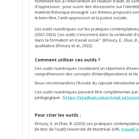
fortement liés à l'intervention en relation d'aide. Ils
d'oppression ; pour ouvrir des discussions sur l'identité
matériel théorique enseigné. Les thèmes proposés sont : 
le bien-être, l'anti-oppression et la justice sociale.
Les outils numériques sur les pratiques contemplatives s
(2022-2023). Ces outils s'inscrivent dans la continuité
dans la formation en travail social " (Khoury, E., Elias,
qualitative (Khoury et al., 2022).
Comment utiliser ces outils ?
Ces outils numériques constituent un répertoire d’exer
compréhension des concepts d’interdépendance et de co
Nous recommandons l’écoute du capsule
Introduction
av
Ces outils numériques peuvent être complémenter par 
pédagogique.
https://studium.umontreal.ca/cour
Pour citer les outils :
Khoury, E. et Elias, B. (2023). Les pratiques contemplati
[le titre de l'outil] Université de Montréal. (URL
travail-