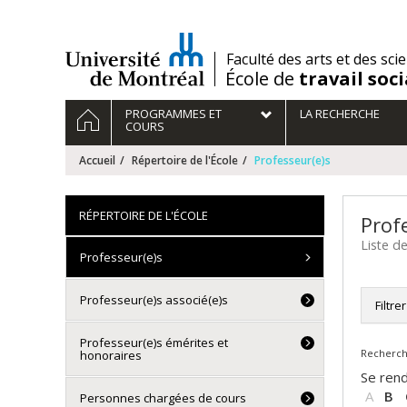
Passer
au
contenu
/
Faculté des arts et des sci
École de
travail soci
Navigation
ACCUEIL
PROGRAMMES ET
LA RECHERCHE
principale
COURS
Accueil
Répertoire de l'École
Professeur(e)s
RÉPERTOIRE DE L'ÉCOLE
Prof
Liste d
Professeur(e)s
Professeur(e)s associé(e)s
Filtre
Tou
Professeur(e)s émérites et
Recherche
Dir
honoraires
Pro
Se rend
Pro
A
B
Personnes chargées de cours