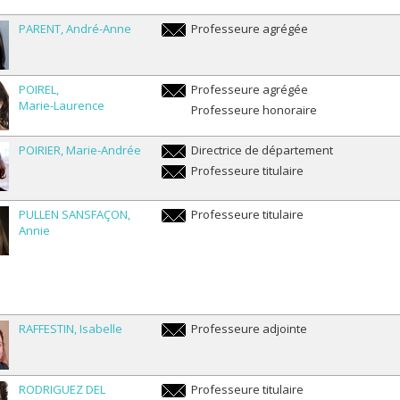
PARENT
André-Anne
Professeure agrégée
andre-
anne.parent@umontreal.ca
POIREL
Professeure agrégée
Marie-Laurence
marie-
Professeure honoraire
laurence.poirel@umontreal.ca
POIRIER
Marie-Andrée
Directrice de département
marie-
Professeure titulaire
andree.poirier@umontreal.ca
marie-
andree.poirier@umontreal.ca
PULLEN SANSFAÇON
Professeure titulaire
Annie
a.pullen.sansfacon@umontreal.ca
RAFFESTIN
Isabelle
Professeure adjointe
isabelle.raffestin@umontreal.ca
RODRIGUEZ DEL
Professeure titulaire