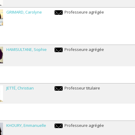
GRIMARD
Carolyne
Professeure agrégée
carolyne.grimard@umontreal.ca
HAMISULTANE
Sophie
Professeure agrégée
sophie.hamisultane@umontreal.ca
JETTÉ
Christian
Professeur titulaire
christian.jette@umontreal.ca
KHOURY
Emmanuelle
Professeure agrégée
emmanuelle.khoury@umontreal.ca