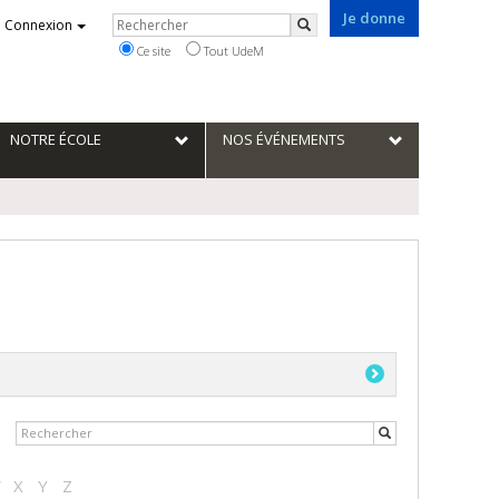
Je donne
Rechercher
Connexion
Rechercher
Ce site
Tout UdeM
NOTRE ÉCOLE
NOS ÉVÉNEMENTS
W
X
Y
Z