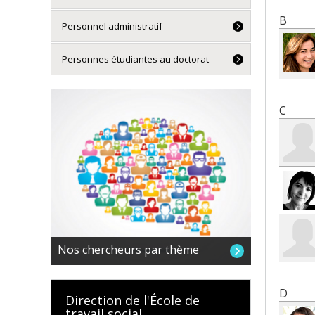
Pro
B
Pro
Personnel administratif
Personnes étudiantes au doctorat
C
Nos chercheurs par thème
D
Direction de l'École de
travail social