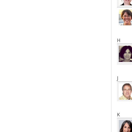
H
J
K