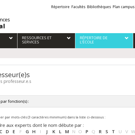
Liens
Répertoire
Facultés
Bibliothèques
Plan campus
externes
ences
al
RESSOURCES ET
RÉPERTOIRE DE
SERVICES
L'ÉCOLE
esseur(e)s
es professeur.e.s
r par fonction(s) :
tes les fonctions
r par mots-clés (3 caractères minimum) dans la liste ci-dessous :
ectrice de département / Directeur de département
fesseure adjointe / Professeur adjoint
re aux experts dont le nom débute par :
fesseure agrégée / Professeur agrégé
C
D
E
F
G
H
I
J
K
L
M
N
O
P
Q
R
S
T
U
V