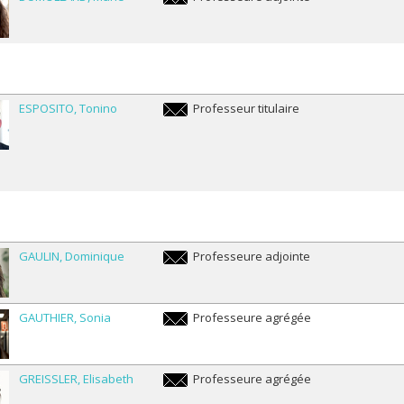
marie.dumollard@umontreal.ca
ESPOSITO
Tonino
Professeur titulaire
tonino.esposito@umontreal.ca
GAULIN
Dominique
Professeure adjointe
dominique.gaulin@umontreal.ca
GAUTHIER
Sonia
Professeure agrégée
sonia.gauthier@umontreal.ca
GREISSLER
Elisabeth
Professeure agrégée
elisabeth.greissler@umontreal.ca