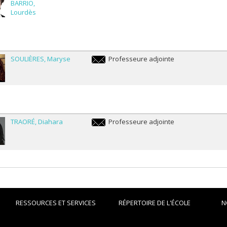
BARRIO
lourdes.rodriguez.del.barrio@umontreal.ca
Lourdès
SOULIÈRES
Maryse
Professeure adjointe
maryse.soulieres@umontreal.ca
TRAORÉ
Diahara
Professeure adjointe
diahara.traore.1@umontreal.ca
RESSOURCES ET SERVICES
RÉPERTOIRE DE L'ÉCOLE
N