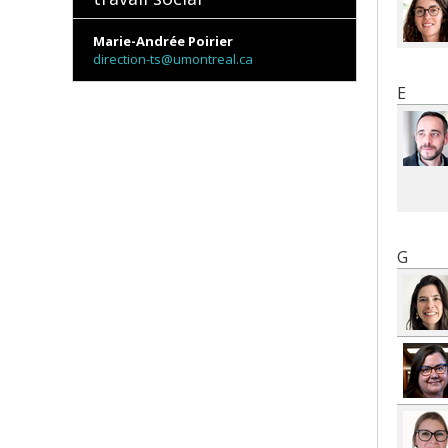
Marie-Andrée Poirier
direction-ts@umontreal.ca
E
G