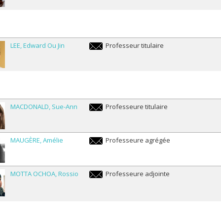
LEE
Edward Ou Jin
Professeur titulaire
edward.lee@umontreal.ca
MACDONALD
Sue-Ann
Professeure titulaire
sueann.macdonald@umontreal.ca
MAUGÈRE
Amélie
Professeure agrégée
amelie.maugere@umontreal.ca
MOTTA OCHOA
Rossio
Professeure adjointe
rossio.motta.ochoa@umontreal.ca