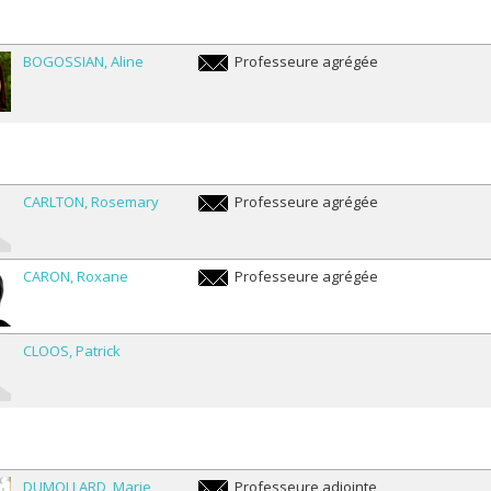
fesseure honoraire / Professeur honoraire
fesseure titulaire / Professeur titulaire
BOGOSSIAN
Aline
Professeure agrégée
aline.bogossian@umontreal.ca
CARLTON
Rosemary
Professeure agrégée
rosemary.carlton@umontreal.ca
CARON
Roxane
Professeure agrégée
roxane.caron.2@umontreal.ca
CLOOS
Patrick
DUMOLLARD
Marie
Professeure adjointe