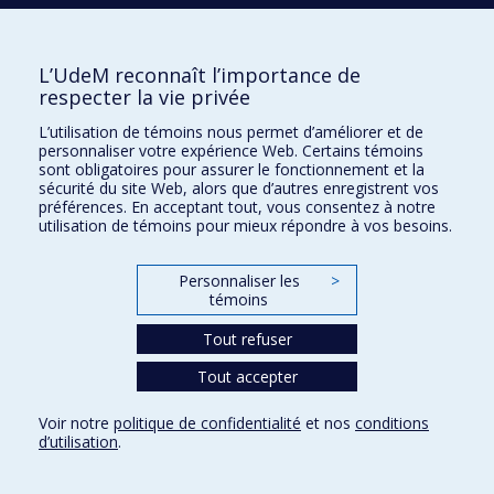
L’UdeM reconnaît l’importance de
T
respecter la vie privée
TRAORÉ
Diahara
L’utilisation de témoins nous permet d’améliorer et de
personnaliser votre expérience Web. Certains témoins
sont obligatoires pour assurer le fonctionnement et la
sécurité du site Web, alors que d’autres enregistrent vos
TREMBLAY-HÉBERT
Sophie
préférences. En acceptant tout, vous consentez à notre
utilisation de témoins pour mieux répondre à vos besoins.
Personnaliser les
>
témoins
École de travail social
Tout refuser
Pavillon Marie-Victorin
Tout accepter
90 Av. Vincent-d'Indy
Montréal QC H2V 2S9
Voir notre
politique de confidentialité
et nos
conditions
d’utilisation
.
Nouvelles et événements
Comment soutenir l'École?