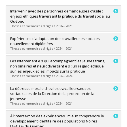
Intervenir avec des personnes demandeuses d’asile :
enjeux éthiques traversant la pratique du travail social au
Québec
Thèses et mémoires dirigés / 2026 - 2026
Diplômé(e) :
Ethier, Stéphanie
Expériences d’adaptation des travailleuses sociales
Cycle :
Doctorat
nouvellement diplômées
Diplôme obtenu :
Ph. D.
Thèses et mémoires dirigés / 2024 - 2024
Lien vers le document dans Papyrus
Diplômé(e) :
Giroux, Evelyne
Les intervenant·e·s qui accompagnent les jeunes trans,
Cycle :
Maîtrise
non binaires et neurodivergent·e·s : un regard éthique
Diplôme obtenu :
M. Sc.
sur les enjeux et les impacts sur la pratique
Lien vers le document dans Papyrus
Thèses et mémoires dirigés / 2024 - 2024
Diplômé(e) :
Langevin-Jolicoeur, Stéphanie
La détresse morale chez les travailleurs.euses
Cycle :
Maîtrise
sociaux.ales de la Direction de la protection de la
Diplôme obtenu :
M. Sc.
jeunesse
Lien vers le document dans Papyrus
Thèses et mémoires dirigés / 2024 - 2024
Diplômé(e) :
St-Pierre, Charlotte
À l’intersection des expériences : mieux comprendre le
Cycle :
Maîtrise
développement identitaire des populations Noires
Diplôme obtenu :
M. Sc.
LGBTQ+ du Québec