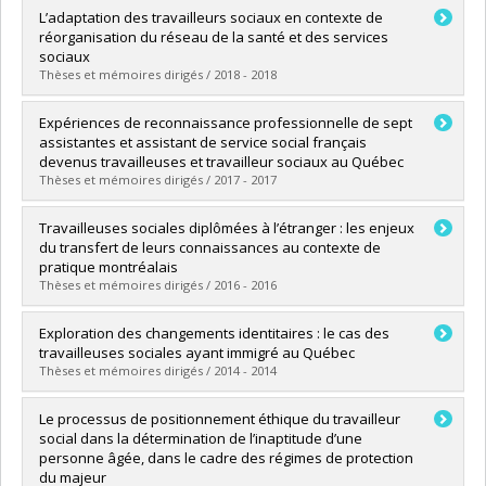
Diplômé(e) :
Kirichenko, Valeria
L’adaptation des travailleurs sociaux en contexte de
Cycle :
Maîtrise
réorganisation du réseau de la santé et des services
Diplôme obtenu :
M. Sc.
sociaux
Lien vers le document dans Papyrus
Thèses et mémoires dirigés / 2018 - 2018
Diplômé(e) :
Proulx, Émélie
Expériences de reconnaissance professionnelle de sept
Cycle :
Maîtrise
assistantes et assistant de service social français
Diplôme obtenu :
M. Sc.
devenus travailleuses et travailleur sociaux au Québec
Lien vers le document dans Papyrus
Thèses et mémoires dirigés / 2017 - 2017
Diplômé(e) :
Gérard Tétreault, Alice
Travailleuses sociales diplômées à l’étranger : les enjeux
Cycle :
Maîtrise
du transfert de leurs connaissances au contexte de
Diplôme obtenu :
M. Sc.
pratique montréalais
Lien vers le document dans Papyrus
Thèses et mémoires dirigés / 2016 - 2016
Diplômé(e) :
Ethier, Stéphanie
Exploration des changements identitaires : le cas des
Cycle :
Maîtrise
travailleuses sociales ayant immigré au Québec
Diplôme obtenu :
M. Sc.
Thèses et mémoires dirigés / 2014 - 2014
Lien vers le document dans Papyrus
Diplômé(e) :
Dumais Michaud, Audrey-Anne
Le processus de positionnement éthique du travailleur
Cycle :
Maîtrise
social dans la détermination de l’inaptitude d’une
Diplôme obtenu :
M. Sc.
personne âgée, dans le cadre des régimes de protection
Lien vers le document dans Papyrus
du majeur