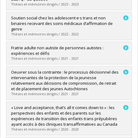
Lien vers le document dans Papyrus
Thèses et mémoires dirigés / 2023 - 2023
Diplômé(e) :
Mousseau, Vincent
Soutien social chez les adolescent·e·s trans et non
Cycle :
Maîtrise
binaires recevant des soins médicaux d’affirmation de
Diplôme obtenu :
M. Sc.
genre
Lien vers le document dans Papyrus
Thèses et mémoires dirigés / 2022 - 2022
Diplômé(e) :
Fortier-Jordan, Vanessa
Fratrie adulte non autiste de personnes autistes :
Cycle :
Maîtrise
expériences et défis
Diplôme obtenu :
M. Sc.
Thèses et mémoires dirigés / 2021 - 2021
Lien vers le document dans Papyrus
Diplômé(e) :
Decoste-Vigneau, Marie-Édith
Oeuvrer sous la contrainte : le processus décisionnel des
Cycle :
Maîtrise
intervenantes de la protection de la jeunesse
Diplôme obtenu :
M. Sc.
relativement aux décisions de compromission, de retrait
Lien vers le document dans Papyrus
et de placement des jeunes Autochtones
Thèses et mémoires dirigés / 2021 - 2021
Diplômé(e) :
Julien, Ariane
« Love and acceptance, that’s all it comes down to » : les
Cycle :
Doctorat
perspectives des enfants et des parents sur les
Diplôme obtenu :
Ph. D.
expériences de transition des enfants trans prépubères
Lien vers le document dans Papyrus
ayant accès à des cliniques transaffirmatives au Canada
Thèses et mémoires dirigés / 2020 - 2020