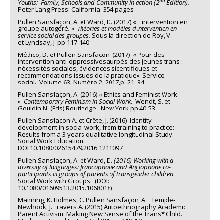
nd
Youths: Family, Schools and Community in action (2
Edition).
focus on the processes of adaptation experienced by
Peter Lang Press: California. 354 pages
international migrants in different work contexts. Finally, the
Pullen Sansfaçon, A. et Ward, D. (2017) « L'intervention en
third concept draws from professional identity to inform how
groupe autogéré
. »
Théories et modèles d’intervention en
native perspectives shape social work interventions abroad
service social
des
groupes.
Sous la direction de Roy, V.
and how they change during processes of adaptation.
et Lyndsay, J. pp 117-140
Together, these concepts provide a well designed foundation
Médico, D. et Pullen Sansfaçon. (2017) « Pour des
to capture both the adaptation processes of migrant social
intervention anti-oppressivesaurpès des jeunes trans :
workers as transactional and the variations in the social
nécessités sociales, évidences sicentifiques et
recommendations issues de la pratique». Service
workers’ perspectives about their social work roles and
social. Volume 63, Numéro 2, 2017,p. 21–34
interventions. In line with GT, in excess of 60 one-to-one,
Pullen Sansfaçon, A. (2016) « Ethics and Feminist Work.
semi-structured interviews will be undertaken with migrant
»
Contemporary
Feminism in Social Work
. Wendt, S. et
social workers. The participants will be selected through
Gouldin N. (Eds) Routledge. New York.pp 40-53
purposive and theoretical sampling and data collection will
Pullen Sansfacon A. et Crête, J. (2016) Identity
end at theoretical saturation. Attention to negative cases will
development in social work, from training to practice:
be given throughout the process of theoretical sampling. The
Results from a 3 years qualitative longitudinal Study.
data will be collected at 3 Canadian cities, Halifax (n≥20),
Social Work Education.
Montreal (n≥20) and Calgary (n≥20).The sites’ demographic
DOI:10.1080/02615479.2016.1211097
and economic features highlight major differences in the
Pullen Sansfaçon, A. et Ward, D.
(2016) Working with a
context of professional migration and thus provides rich
diversity of languages: francophone and Anglophone co-
participants in groups of parents of transgender children
.
ground for data collection. Following transcription of the
Social Work with Groups. (DOI:
interviews, coding and analysis will be undertaken following
10.1080/01609513.2015.1068018)
standard GT process. Data will be analysed locally before
Manning, K. Holmes, C. Pullen Sansfaçon, A. Temple-
being compared with the other sites through team coding
Newhook, J. Travers A. (2015) Autoethnography Academic
techniques. In order to maximise the impact of the research
Parent Activism: Making New Sense of the Trans* Child.
on service delivery and gain an understanding of