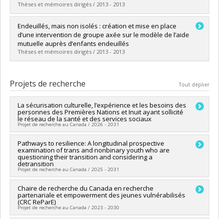
Thèses et mémoires dirigés / 2013 - 2013
Diplômé(e) :
Roy, Pascale
Endeuillés, mais non isolés : création et mise en place
Cycle :
Maîtrise
d’une intervention de groupe axée sur le modèle de l’aide
Diplôme obtenu :
M. Sc.
mutuelle auprès d’enfants endeuillés
Lien vers le document dans Papyrus
Thèses et mémoires dirigés / 2013 - 2013
Diplômé(e) :
Pepin-LeBlanc, Valérie
Cycle :
Maîtrise
Projets de recherche
Tout déplier
Diplôme obtenu :
M.A.
Lien vers le document dans Papyrus
La sécurisation culturelle, l’expérience et les besoins des
personnes des Premières Nations et Inuit ayant sollicité
le réseau de la santé et des services sociaux
Projet de recherche au Canada / 2026 - 2031
Chercheur principal :
Pathways to resilience: A longitudinal prospective
Karine Millaire
examination of trans and nonbinary youth who are
Co-chercheurs :
Annie Pullen Sansfaçon
,
Amélie Blanchet
questioning their transition and considering a
Garneau
,
Stéphanie Marsan
,
Sarah Fraser
,
Sandro
detransition
Echaquan
,
Dennis Charles Wendt
,
Lucie Nadeau
,
Mathilde
Projet de recherche au Canada / 2025 - 2031
Garneau
,
Anne-Marie Leclerc
,
Marie-Claude Tremblay
Sources de financement :
FRQSC/Fonds de recherche du
Chercheur principal :
Chaire de recherche du Canada en recherche
Annie Pullen Sansfaçon
partenariale et empowerment des jeunes vulnérabilisés
Québec - Société et culture (FQRSC)
Co-chercheurs :
June Lam
,
Kinnon MacKinnon
(CRC ReParE)
Programmes de subvention :
PVXXXXXX-(AC) Actions
Sources de financement :
CRSH/Conseil de recherches en
Projet de recherche au Canada / 2023 - 2030
concertées - générique
sciences humaines du Canada