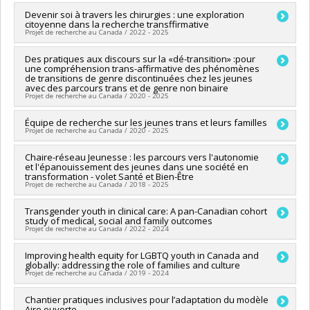
Chercheur principal :
Devenir soi à travers les chirurgies : une exploration
Isabelle Archambault
citoyenne dans la recherche transffirmative
Co-chercheurs :
Annie Pullen Sansfaçon
Projet de recherche au Canada / 2022 - 2025
Sources de financement :
CRSH/Conseil de recherches en
sciences humaines du Canada
Chercheur principal :
Des pratiques aux discours sur la «dé-transition» :pour
Annie Pullen Sansfaçon
Programmes de subvention :
PV153480-Subventions de
une compréhension trans-affirmative des phénomènes
Sources de financement :
FRQNT/Fonds de recherche du
développement Savoir
de transitions de genre discontinuées chez les jeunes
Québec - Nature et technologies (FQRNT)
avec des parcours trans et de genre non binaire
Programmes de subvention :
PVXXXXXX-Engagement
Projet de recherche au Canada / 2020 - 2025
(financement partagé entre les fonds de recherche du
Québec)
Chercheur principal :
Équipe de recherche sur les jeunes trans et leurs familles
Annie Pullen Sansfaçon
Projet de recherche au Canada / 2020 - 2025
Co-chercheurs :
Denise Medico
,
Olivier Turbide
,
Alexandre
Baril
,
Mélanie Millette
Chercheur principal :
Chaire-réseau Jeunesse : les parcours vers l'autonomie
Annie Pullen Sansfaçon
Sources de financement :
CRSH/Conseil de recherches en
et l'épanouissement des jeunes dans une société en
Co-chercheurs :
Sue-Ann MacDonald
,
Edward Ou Jin Lee
,
sciences humaines du Canada
transformation - volet Santé et Bien-Être
Robert-Paul Juster
,
Nicholas Chadi
,
Shuvo Ghosh
,
Kimberly
Programmes de subvention :
PVXXXXXX-Subvention Savoir
Projet de recherche au Canada / 2018 - 2025
Manning
,
Philippe-Benoît Côté
,
Denise Medico
,
Marie-Joëlle
Robichaud
,
Julie-Christine Cotton
,
Marjorie Aude Rabiau
Chercheur principal :
Transgender youth in clinical care: A pan-Canadian cohort
Martin Goyette
Sources de financement :
FRQSC/Fonds de recherche du
study of medical, social and family outcomes
Co-chercheurs :
Marie-Thérèse Lussier
,
Céline Bellot (In
Projet de recherche au Canada / 2022 - 2024
Québec - Société et culture (FQRSC)
memoriam)
,
Annie Pullen Sansfaçon
,
Amal Abdel-Baki
,
Programmes de subvention :
PVXXXXXX-(SE) Programme
Nicolas Sallée
,
Tonino Esposito
,
André-Anne Parent
,
Chercheur principal :
Improving health equity for LGBTQ youth in Canada and
Kathy Speechley
Soutien aux équipes de recherche - Stade de développement
Elisabeth Greissler
globally: addressing the role of families and culture
Co-chercheurs :
Annie Pullen Sansfaçon
: Nouvelle équipe
Sources de financement :
FRQSC/Fonds de recherche du
Projet de recherche au Canada / 2019 - 2024
Sources de financement :
IRSC/Instituts de recherche en
Québec - Société et culture (FQRSC)
santé du Canada
Programmes de subvention :
PVXXXXXX-(AC) Actions
Chercheur principal :
Chantier pratiques inclusives pour l’adaptation du modèle
Elizabeth Saewyc
Programmes de subvention :
PVXXXXXX-(PJT) Subvention
Aire ouverte