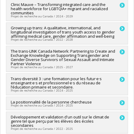
Programmes de subvention :
PVXXXXXX-Subvention Savoir
Chercheur principal :
Clinic Mauve – Transforming integrated care and the
Annie Pullen Sansfaçon
health workforce for LGBTQIA+ migrant and racialized
Sources de financement :
SPIIE/Secrétariat des programmes
communities
interorganismes à l’intention des établissements
Projet de recherche au Canada / 2024 - 2029
Programmes de subvention :
PVX50399-Chaires de recherche
du Canada
Chercheur principal :
Growing up trans: A qualitative, international, and
Edward Ou Jin Lee
longitudinal investigation of trans youth access to gender
Co-chercheurs :
Maria-Pilar Ramírez García
,
Sue-Ann
affirming medical care, gender affirmation and well-being
MacDonald
,
Annie Pullen Sansfaçon
,
Amélie Blanchet
Projet de recherche au Canada / 2022 - 2028
Garneau
,
Roxane Caron
,
André-Anne Parent
,
Sophie
Hamisultane
,
Ahmed Hamila
,
Robert-Paul Juster
,
Olivier
Chercheur principal :
The trans-LINK Canada Network: Partnering to Create and
Annie Pullen Sansfaçon
Ferlatte
,
Rodney Knight
,
Rossio Motta Ochoa
,
Joanne Otis
,
Exchange Knowledge on Supporting Transgender and
Co-chercheurs :
Edward Ou Jin Lee
,
Nicholas Chadi
,
Lyne
Gender Diverse Survivors of Sexual Assault and Intimate
Jorge Florès-Aranda
,
Daniel Grace
,
Julie-Christine Cotton
,
Chiniara
,
Shuvo Ghosh
,
Denise Medico
,
Damien Riggs
,
Anna
Partner Violence
Alicia Boatswain-Kyte
,
Naïma Bentayeb
,
Alex Abramovich
,
Carlile
,
Anne-Emmanuelle Ambresin
,
Sabra Katz-Wise
,
Jason
Projet de recherche au Canada / 2025 - 2027
Roya Haghiri-Vijeh
,
zack marshall
,
fritz pino
,
Yann Zoldan
Schaub
,
Jason Schaud
Sources de financement :
IRSC/Instituts de recherche en
Sources de financement :
IRSC/Instituts de recherche en
Chercheur principal :
Trans·diversité 3 : une formation pour les futur·e·s
Janice Du Mont
santé du Canada
enseignant·e·s et professionnel·e·s du réseau de
santé du Canada
Co-chercheurs :
Annie Pullen Sansfaçon
Programmes de subvention :
l’éducation primaire et secondaire.
PVXXXXXX-Subvention d'équipe
Programmes de subvention :
PVXXXXXX-(PJT) Subvention
Sources de financement :
CRSH/Conseil de recherches en
Projet de recherche au Canada / 2024 - 2025
Projet
sciences humaines du Canada
Programmes de subvention :
Chercheur principal :
La positionnalité de la personne chercheuse
Annie Pullen Sansfaçon
Projet de recherche au Canada / 2024 - 2025
Co-chercheurs :
Diana Miconi
Sources de financement :
Université de Montréal
Chercheur principal :
Développement et validation d'un outil sur le climat de
Annie Pullen Sansfaçon
Programmes de subvention :
genre tel que perçu par les élèves des écoles
Co-chercheurs :
Bilkis Vissandjée
,
Isabelle Archambault
,
secondaires
Jrène Rahm
,
Amélie Blanchet Garneau
,
Rola Koubeissy
,
Projet de recherche au Canada / 2022 - 2025
Rosanne Blanchet