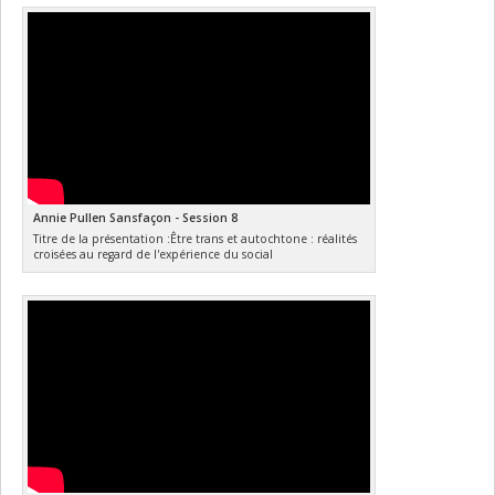
Annie Pullen Sansfaçon - Session 8
Titre de la présentation :Être trans et autochtone : réalités
croisées au regard de l'expérience du social