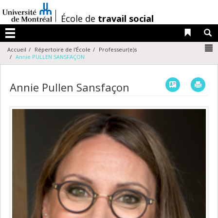
Passer
au
/
École de
travail social
contenu
Liens 
R
Menu
N
Accueil
Répertoire de l'École
Professeur(e)s
Annie PULLEN SANSFAÇON
Vcard
Imp
Annie Pullen Sansfaçon