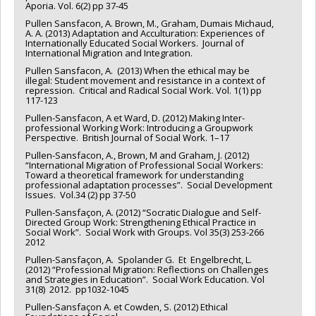
Aporia. Vol. 6(2) pp 37-45
Pullen Sansfacon, A. Brown, M., Graham, Dumais Michaud,
A. A. (2013) Adaptation and Acculturation: Experiences of
Internationally Educated Social Workers. Journal of
International Migration and Integration.
Pullen Sansfacon, A. (2013) When the ethical may be
illegal: Student movement and resistance in a context of
repression. Critical and Radical Social Work. Vol. 1(1) pp
117-123
Pullen-Sansfacon, A et Ward, D. (2012) Making Inter-
professional Working Work: Introducing a Groupwork
Perspective. British Journal of Social Work. 1–17
Pullen-Sansfacon, A., Brown, M and Graham, J. (2012)
“International Migration of Professional Social Workers:
Toward a theoretical framework for understanding
professional adaptation processes”. Social Development
Issues. Vol.34 (2) pp 37-50
Pullen-Sansfaçon, A. (2012) “Socratic Dialogue and Self-
Directed Group Work: Strengthening Ethical Practice in
Social Work”. Social Work with Groups. Vol 35(3) 253-266
2012
Pullen-Sansfaçon, A. Spolander G. Et Engelbrecht, L.
(2012) “Professional Migration: Reflections on Challenges
and Strategies in Education”. Social Work Education. Vol
31(8) 2012. pp1032-1045
Pullen-Sansfaçon A. et Cowden, S. (2012) Ethical