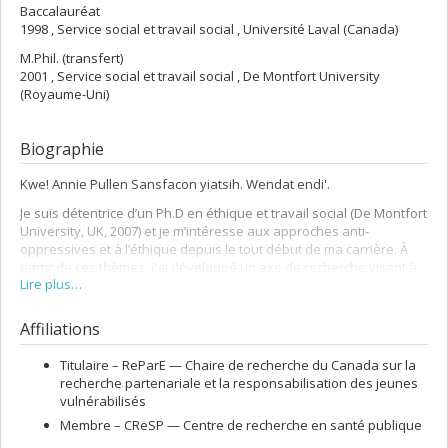
Baccalauréat
1998 , Service social et travail social , Université Laval (Canada)
M.Phil. (transfert)
2001 , Service social et travail social , De Montfort University
(Royaume-Uni)
Biographie
Kwe! Annie Pullen Sansfacon yiatsih. Wendat endi'.
Je suis détentrice d’un Ph.D en éthique et travail social (De Montfort
University, UK, 2007) et je m’intéresse aux approches anti-
oppressives et à l’éthique depuis le tout début de ma carrière. À
partir de ces thèmes, j'ai développé un axe de recherche visant à
Lire plus…
mieux comprendre les expériences d’oppression et de résistance
des enfants et des jeunes trans et leurs familles et je travaille au
développement des meilleures pratiques pour les soutenir. Je suis
Affiliations
impliquées dans plusieurs projets de recherche tant au niveau
national qu’international, et je suis cofondatrice de l’Organisme
Titulaire –
ReParE — Chaire de recherche du Canada sur la
Enfants transgenres Canada. Finalement, je suis chercheuse
recherche partenariale et la responsabilisation des jeunes
associée à l'École de travail social de l'Université Stellenbosch en
vulnérabilisés
Afrique du Sud.
Membre –
CReSP — Centre de recherche en santé publique