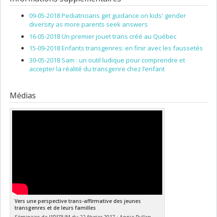
09-05-2018 Pediatricians get guidance on kids' gender
diversity as more parents seek answers
16-05-2018 Un premier jouet trans créé au Québec
15-09-2018 Enfants transgenres: en finir avec les faussetés
30-05-2018 Sam : un outil ludique pour comprendre et
accepter la réalité du transgenre chez l’enfant
Médias
Vers une perspective trans-affirmative des jeunes
transgenres et de leurs familles
Séminaire de l'IRSPUM du 22 février 2017 : Annie Pullen