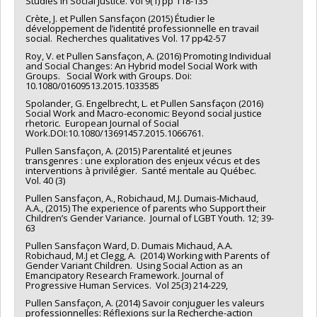
Studies in Social Justice. Vol 9(1) pp 118-135
stakeholders’ perception of migrant social workers’
Crète, J. et Pullen Sansfaçon (2015) Étudier le
contributions to service delivery, a day-long Knowledge
développement de l’identité professionnelle en travail
Exchange Forum (KEF) will also be undertaken in the 3 cities
social. Recherches qualitatives Vol. 17 pp42-57
with a wide range of stakeholders, including the provincial
Roy, V. et Pullen Sansfaçon, A. (2016) Promoting Individual
social work regulators, our research partners. These KEF will
and Social Changes: An Hybrid model Social Work with
also help influence policy development across Canada.
Groups. Social Work with Groups. Doi:
10.1080/01609513.2015.1033585
Dissemination activities will also include 4 publications in
scholarly journals and presentations at national and
Spolander, G. Engelbrecht, L. et Pullen Sansfaçon (2016)
international conferences
Social Work and Macro-economic: Beyond social justice
rhetoric. European Journal of Social
Work.DOI:10.1080/13691457.2015.1066761.
Pullen Sansfaçon, A. (2015) Parentalité et jeunes
transgenres : une exploration des enjeux vécus et des
interventions à privilégier. Santé mentale au Québec.
Vol. 40 (3)
Pullen Sansfaçon, A., Robichaud, M.J. Dumais-Michaud,
A.A., (2015) The experience of parents who Support their
Children’s Gender Variance. Journal of LGBT Youth. 12; 39-
63
Pullen Sansfaçon Ward, D. Dumais Michaud, A.A.
Robichaud, M.J et Clegg, A. (2014) Working with Parents of
Gender Variant Children. Using Social Action as an
Emancipatory Research Framework. Journal of
Progressive Human Services. Vol 25(3) 214-229,
Pullen Sansfaçon, A. (2014) Savoir conjuguer les valeurs
professionnelles: Réflexions sur la Recherche-action