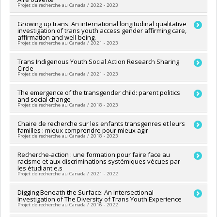
concertées - générique
Co-chercheurs :
Annie Pullen Sansfaçon
Projet
Projet de recherche au Canada / 2022 - 2023
Sources de financement :
IRSC/Instituts de recherche en
santé du Canada
Chercheur principal :
Growing up trans: An international longitudinal qualitative
Lourdès Rodriguez Del Barrio
Programmes de subvention :
PVXXXXXX-(FDN) Subvention
investigation of trans youth access gender affirming care,
Co-chercheurs :
Annie Pullen Sansfaçon
,
Edward Ou Jin Lee
,
Fondation
affirmation and well-being.
Marie-Jeanne Blain
,
Emmanuelle Khoury
,
Isabelle Courcy
,
Projet de recherche au Canada / 2021 - 2023
Jeanne-Marie Rugira
Sources de financement :
FRQS/Fonds de recherche du
Chercheur principal :
Trans Indigenous Youth Social Action Research Sharing
Annie Pullen Sansfaçon
Québec - Santé (FRSQ)
Circle
Co-chercheurs :
Edward Ou Jin Lee
,
Nicholas Chadi
,
Lyne
Projet de recherche au Canada / 2021 - 2023
Programmes de subvention :
Chiniara
,
Shuvo Ghosh
,
Denise Medico
,
Vincent Barras
,
Sabra Katz-Wise
,
Damien Riggs
,
Anna Carlile
Chercheur principal :
The emergence of the transgender child: parent politics
Annie Pullen Sansfaçon
Sources de financement :
IRSC/Instituts de recherche en
and social change
Co-chercheurs :
Edward Ou Jin Lee
santé du Canada
Projet de recherche au Canada / 2018 - 2023
Sources de financement :
CRSH/Conseil de recherches en
Programmes de subvention :
PVXXXXXX-(PJT) Subvention
sciences humaines du Canada
Projet
Chercheur principal :
Chaire de recherche sur les enfants transgenres et leurs
Jennifer Dyer
Programmes de subvention :
PVXXXXXX-Subvention
familles : mieux comprendre pour mieux agir
Co-chercheurs :
Annie Pullen Sansfaçon
d'engagement partenarial
Projet de recherche au Canada / 2018 - 2023
Sources de financement :
CRSH/Conseil de recherches en
sciences humaines du Canada
Chercheur principal :
Recherche-action : une formation pour faire face au
Annie Pullen Sansfaçon
Programmes de subvention :
PVXXXXXX-Subvention Savoir
racisme et aux discriminations systémiques vécues par
Sources de financement :
SPIIE/Secrétariat des programmes
les étudiant.e.s
interorganismes à l’intention des établissements
Projet de recherche au Canada / 2021 - 2022
Programmes de subvention :
PVX50399-Chaires de recherche
du Canada
Chercheur principal :
Digging Beneath the Surface: An Intersectional
Sophie Hamisultane
Investigation of The Diversity of Trans Youth Experience
Co-chercheurs :
Céline Bellot (In memoriam)
,
Annie Pullen
Projet de recherche au Canada / 2016 - 2022
Sansfaçon
,
Edward Ou Jin Lee