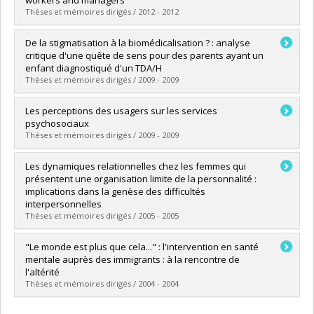
Lien vers le document dans Papyrus
Thèses et mémoires dirigés / 2012 - 2012
Diplômé(e) :
Khoury, Emmanuelle
De la stigmatisation à la biomédicalisation ? : analyse
Cycle :
Maîtrise
critique d'une quête de sens pour des parents ayant un
Diplôme obtenu :
M. Sc.
enfant diagnostiqué d'un TDA/H
Lien vers le document dans Papyrus
Thèses et mémoires dirigés / 2009 - 2009
Diplômé(e) :
Brice, Dolorès
Les perceptions des usagers sur les services
Cycle :
Maîtrise
psychosociaux
Diplôme obtenu :
M. Sc.
Thèses et mémoires dirigés / 2009 - 2009
Lien vers le document dans Papyrus
Diplômé(e) :
Leitner, Elisabeth
Les dynamiques relationnelles chez les femmes qui
Cycle :
Maîtrise
présentent une organisation limite de la personnalité :
Diplôme obtenu :
M. Sc.
implications dans la genèse des difficultés
Lien vers le document dans Papyrus
interpersonnelles
Thèses et mémoires dirigés / 2005 - 2005
Diplômé(e) :
Côté, Caroline
"Le monde est plus que cela..." : l'intervention en santé
Cycle :
Maîtrise
mentale auprès des immigrants : à la rencontre de
Diplôme obtenu :
M. Sc.
l'altérité
Lien vers le document dans Papyrus
Thèses et mémoires dirigés / 2004 - 2004
Diplômé(e) :
Veillette, Annie