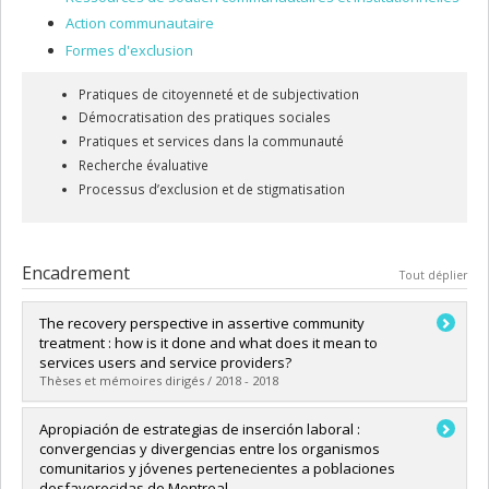
Action communautaire
Formes d'exclusion
Pratiques de citoyenneté et de subjectivation
Démocratisation des pratiques sociales
Pratiques et services dans la communauté
Recherche évaluative
Processus d’exclusion et de stigmatisation
Encadrement
Tout déplier
The recovery perspective in assertive community
treatment : how is it done and what does it mean to
services users and service providers?
Thèses et mémoires dirigés / 2018 - 2018
Diplômé(e) :
Khoury, Emmanuelle
Apropiación de estrategias de inserción laboral :
Cycle :
Doctorat
convergencias y divergencias entre los organismos
Diplôme obtenu :
Ph. D.
comunitarios y jóvenes pertenecientes a poblaciones
Lien vers le document dans Papyrus
desfavorecidas de Montreal.