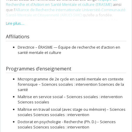
Recherche et d’Action en Santé Mentale et culture (ERASME)
ainsi
que l’
Alliance de Recherche internationale Université-Communauté
Santé Mentale et Citoyenneté (ARUCI-SMC)
qu’elle a fondée.
Finalement, depuis juin 2017, elle est directrice scientifique à la
Lire plus…
recherche sociale du CIUSSS du Nord-de-l’Île-de-Montréal (NIM).
Affiliations
Directrice –
ÉRASME — Équipe de recherche et d’action en
santé mentale et culture
Programmes d’enseignement
Microprogramme de 2e cycle en santé mentale en contexte
forensique – Sciences sociales : intervention Sciences de la
santé
Maîtrise en service social – Sciences sociales : intervention
Sciences sociales
Maîtrise en travail social (avec stage ou mémoire) – Sciences
sociales Sciences sociales : intervention
Doctorat en psychologie - Recherche (Ph. D.) – Sciences
sociales Sciences sociales : intervention