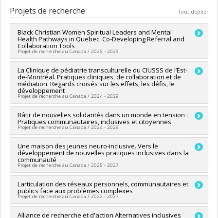
Cycle :
Maîtrise
Projets de recherche
Tout déplier
Diplôme obtenu :
M. Sc.
Lien vers le document dans Papyrus
Black Christian Women Spiritual Leaders and Mental
Health Pathways in Quebec: Co-Developing Referral and
Collaboration Tools
Projet de recherche au Canada / 2026 - 2029
Chercheur principal :
La Clinique de pédiatrie transculturelle du CIUSSS de l’Est-
Diahara Traoré
de-Montréal. Pratiques cliniques, de collaboration et de
Co-chercheurs :
Lourdès Rodriguez Del Barrio
,
Emmanuelle
médiation. Regards croisés sur les effets, les défis, le
Khoury
développement
Sources de financement :
CRSH/Conseil de recherches en
Projet de recherche au Canada / 2024 - 2029
sciences humaines du Canada
Programmes de subvention :
PV153480-Subventions de
Bâtir de nouvelles solidarités dans un monde en tension :
Pratiques communautaires, inclusives et citoyennes
développement Savoir
Projet de recherche au Canada / 2024 - 2029
Sources de financement :
Une maison des jeunes neuro-inclusive. Vers le
FRQSC/Fonds de recherche du
développement de nouvelles pratiques inclusives dans la
Québec - Société et culture (FQRSC)
communauté
Programmes de subvention :
PVXXXXXX-(SE) Programme
Projet de recherche au Canada / 2025 - 2027
Soutien aux équipes de recherche - Stade de développement
: Renouvellement
Chercheur principal :
Larticulation des réseaux personnels, communautaires et
Isabelle Courcy
publics face aux problèmes complexes
Co-chercheurs :
Suzanne Laberge
,
Lourdès Rodriguez Del
Projet de recherche au Canada / 2022 - 2027
Barrio
Sources de financement :
CRSH/Conseil de recherches en
Chercheur principal :
Alliance de recherche et d'action Alternatives inclusives
Lourdès Rodriguez Del Barrio