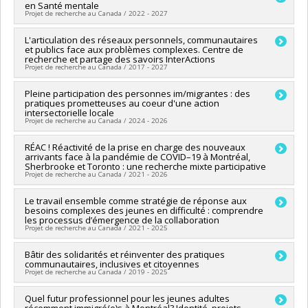
sciences humaines du Canada
en Santé mentale
Sources de financement :
FRQSC/Fonds de recherche du
Programmes de subvention :
PVXXXXXX-Subvention
Projet de recherche au Canada / 2022 - 2027
Québec - Société et culture (FQRSC)
d'engagement partenarial
Programmes de subvention :
PVXXXXXX-Soutien aux
Chercheur principal :
L'articulation des réseaux personnels, communautaires
Lourdès Rodriguez Del Barrio
infrastructures de rech. des instituts et des centres affiliés
et publics face aux problèmes complexes. Centre de
Co-chercheurs :
Deena White
,
Roxane Caron
,
Marie-Jeanne
universitaires
recherche et partage des savoirs InterActions
Blain
,
Nassera Touati
,
Marie-Claire Rufagari
,
Pierrette
Projet de recherche au Canada / 2017 - 2027
Richard
,
Isabelle Courcy
,
Jeanne-Marie Rugira
,
Nadia Duguay
,
Isabelle Ruelland
Sources de financement :
Pleine participation des personnes im/migrantes : des
MSSS/Ministère de la Santé et des
Sources de financement :
CRSH/Conseil de recherches en
pratiques prometteuses au coeur d'une action
Services sociaux
intersectorielle locale
sciences humaines du Canada
Programmes de subvention :
Projet de recherche au Canada / 2024 - 2026
Programmes de subvention :
PVXXXXXX-Initiative sur la race,
le genre et la diversité
Chercheur principal :
RÉAC ! Réactivité de la prise en charge des nouveaux
Marie-Jeanne Blain
arrivants face à la pandémie de COVID–19 à Montréal,
Co-chercheurs :
Lourdès Rodriguez Del Barrio
,
Nassera
Sherbrooke et Toronto : une recherche mixte participative
Touati
,
Naïma Bentayeb
,
Jeanne-Marie Rugira
,
Aline
Projet de recherche au Canada / 2021 - 2026
Lechaume
Sources de financement :
CRSH/Conseil de recherches en
Chercheur principal :
Le travail ensemble comme stratégie de réponse aux
Lara Gautier
sciences humaines du Canada
besoins complexes des jeunes en difficulté : comprendre
Co-chercheurs :
Lourdès Rodriguez Del Barrio
,
Jill Hanley
,
les processus d’émergence de la collaboration
Programmes de subvention :
PV152160-Subvention
Nassera Touati
,
Saliha Ziam
,
Pierre Pluye
,
Janet Cleveland
,
Projet de recherche au Canada / 2021 - 2025
Connexion
Marie-Jeanne Blain
,
Naïma Bentayeb
,
Erica Di Ruggiero
,
Lara
Maillet
Chercheur principal :
Bâtir des solidarités et réinventer des pratiques
Élodie Marion
Sources de financement :
IRSC/Instituts de recherche en
communautaires, inclusives et citoyennes
Co-chercheurs :
Nadia Desbiens
,
Lourdès Rodriguez Del
Projet de recherche au Canada / 2019 - 2025
santé du Canada
Barrio
,
Nassera Touati
,
Louise Lemay
Programmes de subvention :
PVXXXXXX-(PJT) Subvention
Sources de financement :
CRSH/Conseil de recherches en
Chercheur principal :
Quel futur professionnel pour les jeunes adultes
Lourdès Rodriguez Del Barrio
Projet
sciences humaines du Canada