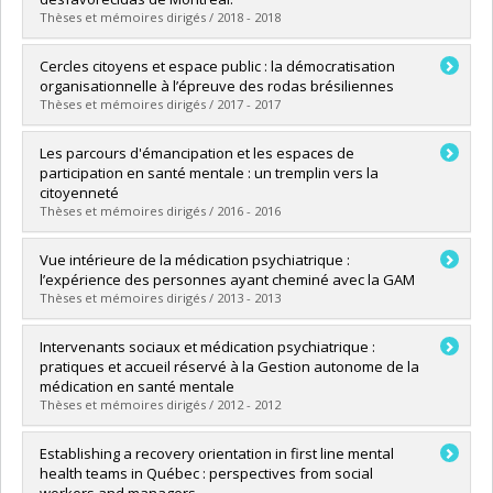
Thèses et mémoires dirigés / 2018 - 2018
Diplômé(e) :
Contreras Ramírez, Roberto A.
Cercles citoyens et espace public : la démocratisation
Cycle :
Doctorat
organisationnelle à l’épreuve des rodas brésiliennes
Diplôme obtenu :
Ph. D.
Thèses et mémoires dirigés / 2017 - 2017
Lien vers le document dans Papyrus
Diplômé(e) :
Ruelland, Isabelle
Les parcours d'émancipation et les espaces de
Cycle :
Doctorat
participation en santé mentale : un tremplin vers la
Diplôme obtenu :
Ph. D.
citoyenneté
Lien vers le document dans Papyrus
Thèses et mémoires dirigés / 2016 - 2016
Diplômé(e) :
Paquet, Louise
Vue intérieure de la médication psychiatrique :
Cycle :
Doctorat
l’expérience des personnes ayant cheminé avec la GAM
Diplôme obtenu :
Ph. D.
Thèses et mémoires dirigés / 2013 - 2013
Lien vers le document dans Papyrus
Diplômé(e) :
Cyr, Céline
Intervenants sociaux et médication psychiatrique :
Cycle :
Maîtrise
pratiques et accueil réservé à la Gestion autonome de la
Diplôme obtenu :
M. Sc.
médication en santé mentale
Lien vers le document dans Papyrus
Thèses et mémoires dirigés / 2012 - 2012
Diplômé(e) :
Benisty, Lisa
Establishing a recovery orientation in first line mental
Cycle :
Maîtrise
health teams in Québec : perspectives from social
Diplôme obtenu :
M. Sc.
workers and managers