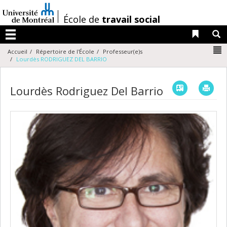
Passer
au
/
École de
travail social
contenu
Liens 
R
Menu
N
Accueil
Répertoire de l'École
Professeur(e)s
Lourdès RODRIGUEZ DEL BARRIO
Vcard
Imp
Lourdès Rodriguez Del Barrio