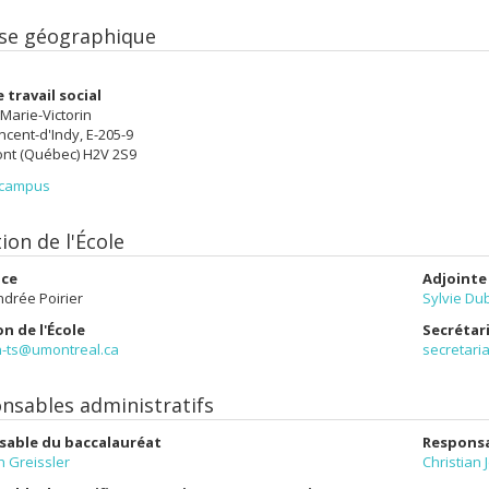
se géographique
 travail social
 Marie-Victorin
incent-d'Indy, E-205-9
nt (Québec) H2V 2S9
 campus
ion de l'École
ice
Adjointe 
drée Poirier
Sylvie Du
on de l'École
Secrétari
on-ts@umontreal.ca
secretari
nsables administratifs
sable du baccalauréat
Responsa
h Greissler
Christian 