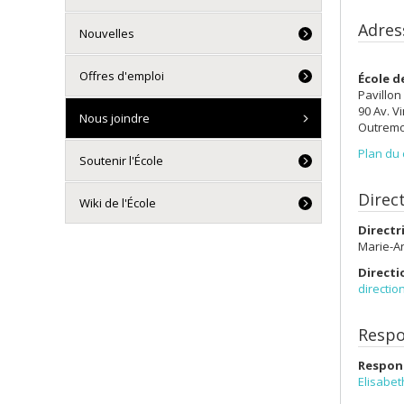
Adres
Nouvelles
Offres d'emploi
École de
Pavillon
90 Av. V
Nous joindre
Outremo
Plan du
Soutenir l'École
Direct
Wiki de l'École
Directr
Marie-An
Directi
directi
Respo
Respon
Elisabet