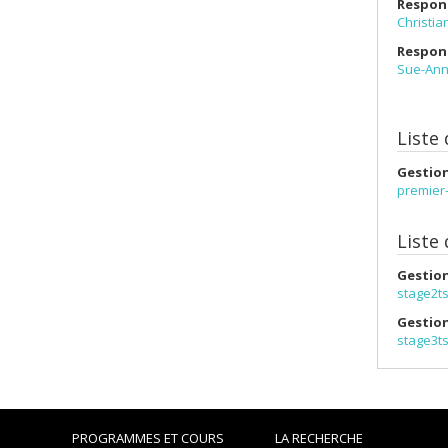
Respons
Christian
Respons
Sue-An
Liste
Gestion
premier
Liste 
Gestion
stage2t
Gestion
stage3t
PROGRAMMES ET COURS
LA RECHERCHE