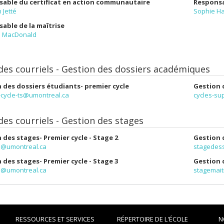
able du certificat en action communautaire
Responsa
 Jetté
Sophie Ha
able de la maîtrise
n MacDonald
 des courriels - Gestion des dossiers académiques
 des dossiers étudiants- premier cycle
Gestion 
-cycle-ts@umontreal.ca
cycles-su
des courriels - Gestion des stages
 des stages- Premier cycle - Stage 2
Gestion 
s@umontreal.ca
stagedes
 des stages-
Premier cycle - Stage 3
Gestion 
s@umontreal.ca
stagemait
RESSOURCES ET SERVICES
RÉPERTOIRE DE L'ÉCOLE
N