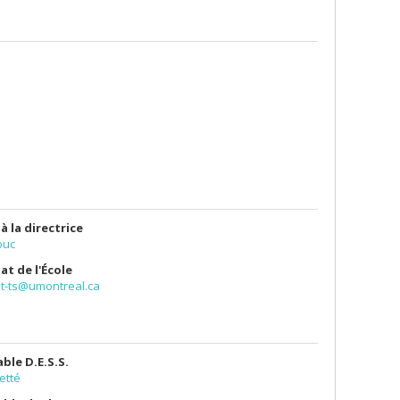
à la directrice
buc
at de l'École
at-ts@umontreal.ca
ble D.E.S.S.
Jetté