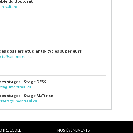
ble du doctorat
misultane
des dossiers étudiants- cycles supérieurs
p-ts@umontreal.ca
des stages - Stage DESS
sts@umontreal.ca
des stages - Stage Maîtrise
risets@umontreal.ca
OTRE ÉCOLE
NOS ÉVÉNEMENTS