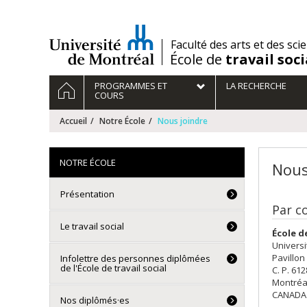
Passer
au
contenu
/
Faculté des arts et des sci
École de
travail soci
Navigation
ACCUEIL
PROGRAMMES ET
LA RECHERCHE
principale
COURS
Accueil
Notre École
Nous joindre
NOTRE ÉCOLE
Nous
Présentation
Par c
Le travail social
École de
Univers
Pavillon
Infolettre des personnes diplômées
de l'École de travail social
C. P. 61
Montréa
CANADA
Nos diplômés·es