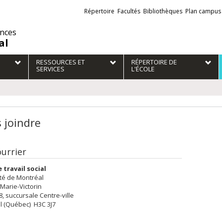
Liens
Répertoire
Facultés
Bibliothèques
Plan campus
externes
ences
al
RESSOURCES ET
RÉPERTOIRE DE
SERVICES
L'ÉCOLE
 joindre
ourrier
 travail social
ité de Montréal
 Marie-Victorin
28, succursale Centre-ville
l (Québec) H3C 3J7