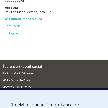
vous épauler.
AÉTSUM
Pavillon Marie-Victorin, local C-256
aetsum@umontreal.ca
Facebook
Instagram
École de travail social
Pavillon Marie-Victorin
90 Av. Vincent-d'Indy
Montréal QC H2V 2S9
Nouvelles et événements
Comment soutenir l'École?
L’UdeM reconnaît l’importance de