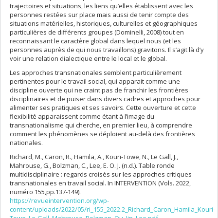
trajectoires et situations, les liens qu’elles établissent avec les
personnes restées sur place mais aussi de tenir compte des
situations matérielles, historiques, culturelles et géographiques
particulières de différents groupes (Dominelli, 2008) tout en
reconnaissant le caractère global dans lequel nous (et les
personnes auprès de qui nous travaillons) gravitons. Il s’agit là d’y
voir une relation dialectique entre le local et le global.
Les approches transnationales semblent particulièrement
pertinentes pour le travail social, qui apparait comme une
discipline ouverte qui ne craint pas de franchir les frontières
disciplinaires et de puiser dans divers cadres et approches pour
alimenter ses pratiques et ses savoirs. Cette ouverture et cette
flexibilité apparaissent comme étant à l’image du
transnationalisme qui cherche, en premier lieu, à comprendre
comment les phénomènes se déploient au-delà des frontières
nationales.
Richard, M., Caron, R., Hamila, A., Kouri-Towe, N., Le Gall, J.,
Mahrouse, G., Bolzman, C., Lee, E. O. J. (n.d.). Table ronde
multidisciplinaire : regards croisés sur les approches critiques
transnationales en travail social. In INTERVENTION (Vols. 2022,
numéro 155,pp.137-149).
https://revueintervention.org/wp-
content/uploads/2022/05/ri_155_2022.2_Richard_Caron_Hamila_Kouri-