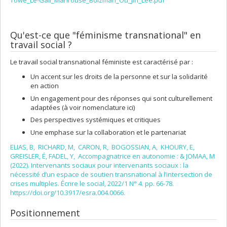
Towe_Le-Gall_Mahrouse_Bolzman_Ou_Jin_Lee.pdf
Qu'est-ce que "féminisme transnational" en
travail social ?
Le travail social transnational féministe est caractérisé par :
Un accent sur les droits de la personne et sur la solidarité
en action
Un engagement pour des réponses qui sont culturellement
adaptées (à voir nomenclature ici)
Des perspectives systémiques et critiques
Une emphase sur la collaboration et le partenariat
ELIAS, B, RICHARD, M, CARON, R, BOGOSSIAN, A, KHOURY, E,
GREISLER, É, FADEL, Y, Accompagnatrice en autonomie : & JOMAA, M
(2022). Intervenants sociaux pour intervenants sociaux : la
nécessité d’un espace de soutien transnational à l’intersection de
crises multiples. Écrire le social, 2022/1 N° 4. pp. 66-78.
https://doi.org/10.3917/esra.004.0066.
Positionnement