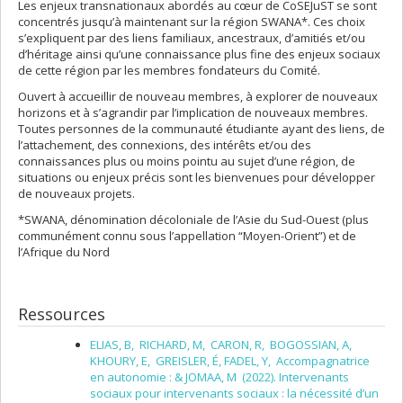
Les enjeux transnationaux abordés au cœur de CoSEJuST se sont
concentrés jusqu’à maintenant sur la région SWANA*. Ces choix
s’expliquent par des liens familiaux, ancestraux, d’amitiés et/ou
d’héritage ainsi qu’une connaissance plus fine des enjeux sociaux
de cette région par les membres fondateurs du Comité.
Ouvert à accueillir de nouveau membres, à explorer de nouveaux
horizons et à s’agrandir par l’implication de nouveaux membres.
Toutes personnes de la communauté étudiante ayant des liens, de
l’attachement, des connexions, des intérêts et/ou des
connaissances plus ou moins pointu au sujet d’une région, de
situations ou enjeux précis sont les bienvenues pour développer
de nouveaux projets.
*SWANA, dénomination décoloniale de l’Asie du Sud-Ouest (plus
communément connu sous l’appellation “Moyen-Orient”) et de
l’Afrique du Nord
Ressources
ELIAS, B, RICHARD, M, CARON, R, BOGOSSIAN, A,
KHOURY, E, GREISLER, É, FADEL, Y, Accompagnatrice
en autonomie : & JOMAA, M (2022). Intervenants
sociaux pour intervenants sociaux : la nécessité d’un