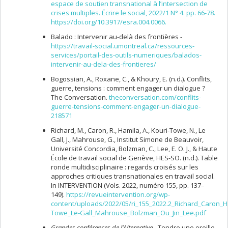
espace de soutien transnational à l’intersection de
crises multiples. Écrire le social, 2022/1 N° 4. pp. 66-78.
https://doi.org/10.3917/esra.004.0066.
Balado : Intervenir au-delà des frontières -
https://travail-social.umontreal.ca/ressources-
services/portail-des-outils-numeriques/balados-
intervenir-au-dela-des-frontieres/
Bogossian, A., Roxane, C., & Khoury, E. (n.d.). Conflits,
guerre, tensions : comment engager un dialogue ?
The Conversation.
theconversation.com/conflits-
guerre-tensions-comment-engager-un-dialogue-
218571
Richard, M., Caron, R., Hamila, A., Kouri-Towe, N., Le
Gall, J., Mahrouse, G., Institut Simone de Beauvoir,
Université Concordia, Bolzman, C., Lee, E. O. J., & Haute
École de travail social de Genève, HES-SO. (n.d.). Table
ronde multidisciplinaire : regards croisés sur les
approches critiques transnationales en travail social.
In INTERVENTION (Vols. 2022, numéro 155, pp. 137–
149).
https://revueintervention.org/wp-
content/uploads/2022/05/ri_155_2022.2_Richard_Caron_H
Towe_Le-Gall_Mahrouse_Bolzman_Ou_Jin_Lee.pdf
Grandes conférences de l’Alternative -
Tendre une oreille