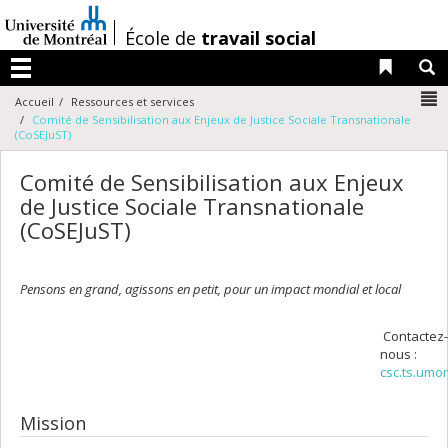
Passer
au
/
École de
travail social
contenu
Liens 
R
Menu
N
Accueil
Ressources et services
Comité de Sensibilisation aux Enjeux de Justice Sociale Transnationale
(CoSEJuST)
Comité de Sensibilisation aux Enjeux
de Justice Sociale Transnationale
(CoSEJuST)
Pensons en grand, agissons en petit, pour un impact mondial et local
Contactez-
nous :
csc.ts.umo
Mission