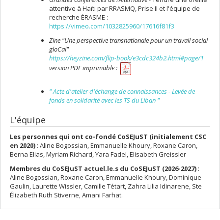
attentive à Haïti par RRASMQ, Prise II et l'équipe de
recherche ÉRASME :
https://vimeo.com/1032825960/17616f81f3
Zine "Une perspective transnationale pour un travail social
gloCal"
https://heyzine.com/flip-book/e3cdc324b2.html#page/1
version PDF imprimable :
"
Acte d'atelier
d'échange de connaissances -
Levée de
fonds en solidarité avec les TS du Liban "
L'équipe
Les personnes qui ont co-fondé CoSEJuST (initialement CSC
en 2020)
: Aline Bogossian, Emmanuelle Khoury, Roxane Caron,
Berna Elias, Myriam Richard, Yara Fadel, Elisabeth Greissler
Membres du CoSEJuST actuel.le.s du CoSEJuST (2026-2027)
:
Aline Bogossian, Roxane Caron, Emmanuelle Khoury, Dominique
Gaulin, Laurette Wissler, Camille Tétart, Zahra Lilia Idinarene, Ste
Élizabeth Ruth Stiverne, Amani Farhat.