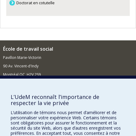
Doctorat en cotutelle
École de travail social
Pavillon Marie-Victorin
90 Av. Vincent-d'Indy
Montréal QC H2V 2S9
Nouvelles et événements
Comment soutenir l'École?
L’UdeM reconnaît l’importance de
respecter la vie privée
BESOIN D'AIDE?
L’utilisation de témoins nous permet d’améliorer et de
Plan du site
personnaliser votre expérience Web. Certains témoins
Signaler une erreur
sont obligatoires pour assurer le fonctionnement et la
sécurité du site Web, alors que d’autres enregistrent vos
Accessibilité
préférences. En acceptant tout, vous consentez à notre