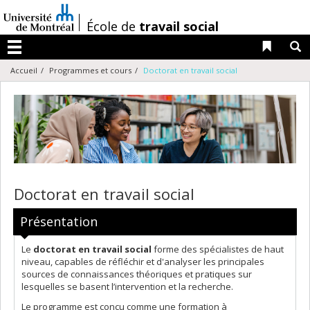
Passer
au
/
École de
travail social
contenu
Liens 
R
Menu
Accueil
Programmes et cours
Doctorat en travail social
Doctorat en travail social
Présentation
Le
doctorat en travail social
forme des spécialistes de haut
niveau, capables de réfléchir et d'analyser les principales
sources de connaissances théoriques et pratiques sur
lesquelles se basent l’intervention et la recherche.
Le programme est conçu comme une formation à