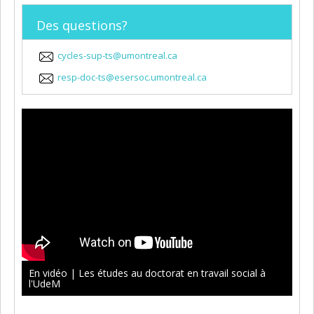
Des questions?
cycles-sup-ts@umontreal.ca
resp-doc-ts@esersoc.umontreal.ca
En vidéo | Les études au doctorat en travail social à
l'UdeM