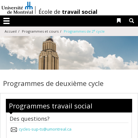
Passer
au
/
École de
travail social
contenu
Liens 
R
Menu
e
Accueil
Programmes et cours
Programmes de 2
cycle
Programmes de deuxième cycle
Programmes travail social
Des questions?
cycles-sup-ts@umontreal.ca