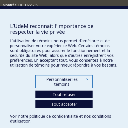
Montréal QC H2V 2S9
Nouvelles et événements
Comment soutenir l'École?
L’UdeM reconnaît l’importance de
respecter la vie privée
BESOIN D'AIDE?
L’utilisation de témoins nous permet d’améliorer et de
Plan du site
personnaliser votre expérience Web. Certains témoins
Signaler une erreur
sont obligatoires pour assurer le fonctionnement et la
sécurité du site Web, alors que d’autres enregistrent vos
Accessibilité
préférences. En acceptant tout, vous consentez à notre
utilisation de témoins pour mieux répondre à vos besoins.
FACULTÉ DES ARTS ET DES SCIENCES
Nos départements et écoles
Personnaliser les
>
témoins
Nos centres d'études
Tout refuser
Nos programmes et cours
Tout accepter
Confidentialité
Voir notre
politique de confidentialité
et nos
conditions
Conditions d’utilisation
d’utilisation
.
Paramètres des témoins