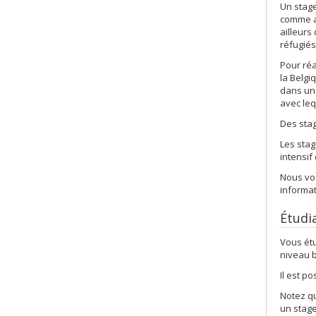
Un stage
comme au
ailleur
réfugiés
Pour réa
la Belgi
dans un 
avec leq
Des stag
Les stag
intensif
Nous vou
informat
Étudi
Vous étu
niveau b
Il est p
Notez qu
un stage 