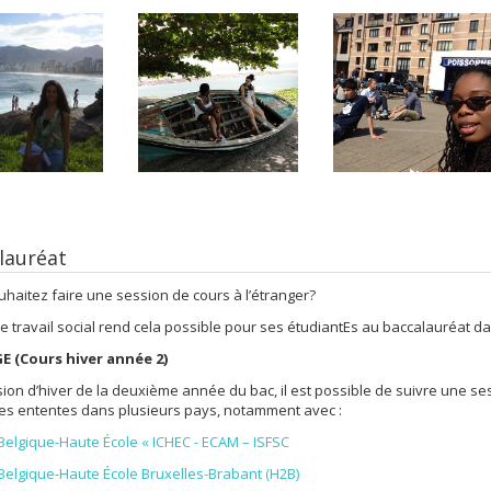
lauréat
haitez faire une session de cours à l’étranger?
de travail social rend cela possible pour ses étudiantEs au baccalauréat d
 (Cours hiver année 2)
ique
sion d’hiver de la deuxième année du bac, il est possible de suivre une se
es ententes dans plusieurs pays, notamment avec :
Belgique-Haute École « ICHEC - ECAM – ISFSC
gne
Belgique-Haute École Bruxelles-Brabant (H2B)