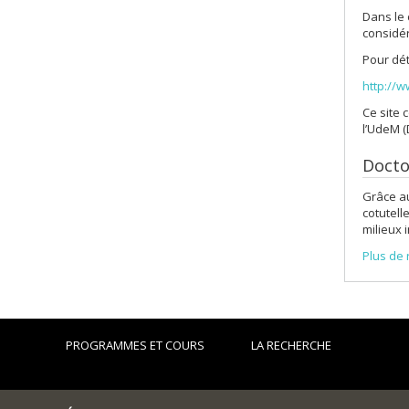
Dans le 
considé
Pour dét
http://
Ce site 
l’UdeM (
Docto
Grâce au
cotutell
milieux 
Plus de 
PROGRAMMES ET COURS
LA RECHERCHE