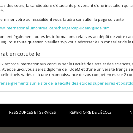
cas des cours, la candidature d’étudiants provenant d’une institution qui 
ré.
erminer votre admissibilité, il vous faudra consulter la page suivante :
www.international.umontreal.ca/echange/cap-udem/guide.html
contient également toutes les informations relatives au dépôt de votre can
DAI). Pour toute question, veuillez svp vous adresser à un conseiller de la 
rat en cotutelle
x accords internationaux conclus par la Faculté des arts et des sciences, 
e. Avec celui-ci, vous serez diplômé de l'UdeM et d'une université françai
intellectuels variés et à une reconnaissance de vos compétences sur 2 con
renseignements sur le site de la Faculté des études supérieures et postdo
RESSOURCES ET SERVICES
RÉPERTOIRE DE L'ÉCOLE
N