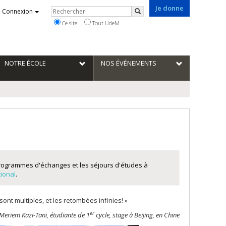
Je donne
Rechercher
Connexion
Rechercher
Ce site
Tout UdeM
NOTRE ÉCOLE
NOS ÉVÉNEMENTS
programmes d'échanges et les séjours d'études à
tional
.
ont multiples, et les retombées infinies! »
er
Meriem Kazi-Tani, étudiante de 1
cycle, stage à Beijing, en Chine