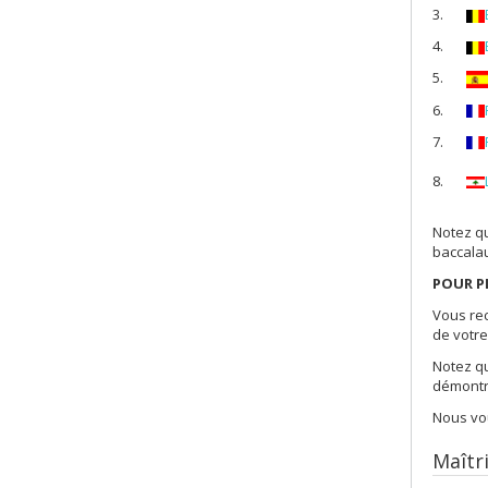
3.
4.
Haïti
Qué
5.
6.
7.
8.
Notez qu
baccal
POUR P
Vous rec
de votre
Notez qu
démontra
Nous vou
Maîtr