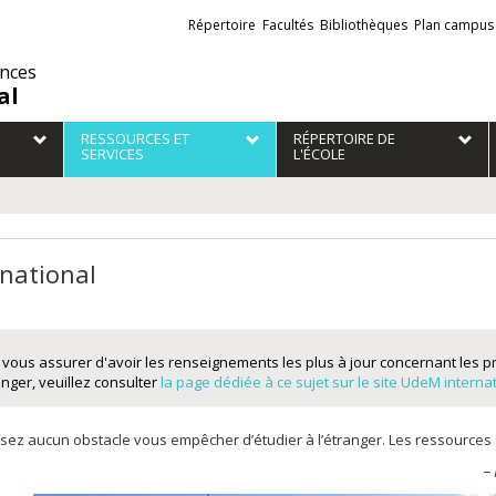
Liens
Répertoire
Facultés
Bibliothèques
Plan campus
externes
ences
al
RESSOURCES ET
RÉPERTOIRE DE
SERVICES
L'ÉCOLE
rnational
 vous assurer d'avoir les renseignements les plus à jour concernant les 
anger, veuillez consulter
la page dédiée à ce sujet sur le site UdeM interna
ssez aucun obstacle vous empêcher d’étudier à l’étranger. Les ressources s
− 