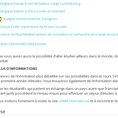
Belgique-Haute École de Namur-Liège-Luxembourg
Belgique-Haute Ecole Louvain en Hainaut
bec
Espagne-Universidad de Zaragoza
France-École Supérieure de Praxis Sociale
France-Institut Méditerranéen de Formation et recherche en travail social (
Liban-Université Saint-Joseph
e vous aurez aussi la possibilité d’aller étudier ailleurs dans le monde, 
auréat.
LUS D’INFORMATIONS
evrez de l’information plus détaillée sur ces possibilités dans le cours SV
 première année d’études. Vous trouverez également de l’information dans
e les étudiantEs qui partent en échange dans un pays autre que francop
nt qu’ils possèdent le niveau requis pour effectuer un séjour d’études à 
s invitons fortement à visiter le site
UdeM international
et à rencontrer le
ise