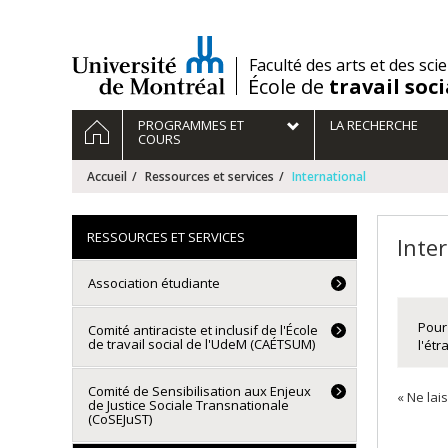
Passer
au
contenu
/
Faculté des arts et des sci
École de
travail soci
Navigation
ACCUEIL
PROGRAMMES ET
LA RECHERCHE
principale
COURS
Accueil
Ressources et services
International
RESSOURCES ET SERVICES
Inte
Association étudiante
Pour
Comité antiraciste et inclusif de l'École
de travail social de l'UdeM (CAÉTSUM)
l'étr
Comité de Sensibilisation aux Enjeux
« Ne lai
de Justice Sociale Transnationale
(CoSEJuST)