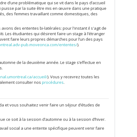
dre d’une problématique qui se vit dans le pays d’accueil
i puisse par la suite être mis en œuvre dans une pratique
nés, des femmes travaillant comme domestiques, des
avons des ententes bi-latérales: pour l'instant il s'agit de
i. Les étudiantes qui désirent faire un stage à l’étranger
uvent faire leurs propres démarches pour l’un des pays
ontreal.adv-pub.moveonca.com/ententes/
).
l'automne de la deuxième année. Le stage s’effectue en
es.
onal.umontreal.ca/accueil/
). Vous y recevrez toutes les
galement consulter nos
procédures
.
da et vous souhaitez venir faire un séjour d’études de
, que ce soit à la session d’automne ou à la session d’hiver.
avail social a une entente spécifique peuvent venir faire