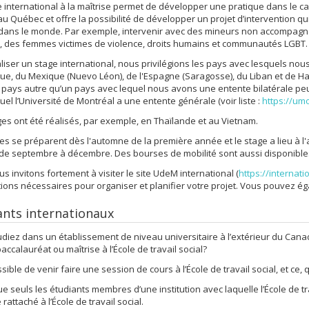
 international à la maîtrise permet de développer une pratique dans le ca
 Québec et offre la possibilité de développer un projet d’intervention qu
s dans le monde. Par exemple, intervenir avec des mineurs non accompag
, des femmes victimes de violence, droits humains et communautés LGBT.
liser un stage international, nous privilégions les pays avec lesquels nous 
que, du Mexique (Nuevo Léon), de l'Espagne (Saragosse), du Liban et de Haït
pays autre qu’un pays avec lequel nous avons une entente bilatérale pe
uel l’Université de Montréal a une entente générale (voir liste :
https://um
es ont été réalisés, par exemple, en Thaïlande et au Vietnam.
es se préparent dès l'automne de la première année et le stage a lieu à 
 de septembre à décembre. Des bourses de mobilité sont aussi disponibl
s invitons fortement à visiter le site UdeM international (
https://internati
ions nécessaires pour organiser et planifier votre projet. Vous pouvez é
ants internationaux
diez dans un établissement de niveau universitaire à l’extérieur du Cana
accalauréat ou maîtrise à l’École de travail social?
ossible de venir faire une session de cours à l’École de travail social, et ce
e seuls les étudiants membres d’une institution avec laquelle l’École de tr
rattaché à l’École de travail social.