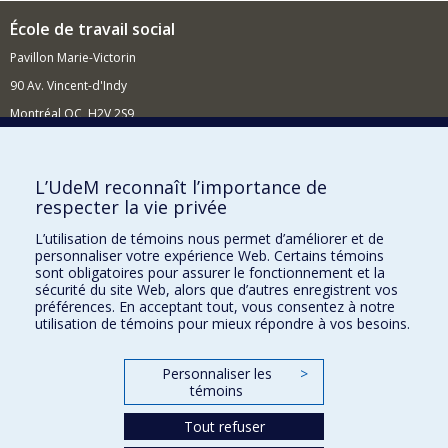
École de travail social
Pavillon Marie-Victorin
90 Av. Vincent-d'Indy
Montréal QC H2V 2S9
Nouvelles et événements
Comment soutenir l'École?
L’UdeM reconnaît l’importance de
respecter la vie privée
BESOIN D'AIDE?
L’utilisation de témoins nous permet d’améliorer et de
Plan du site
personnaliser votre expérience Web. Certains témoins
Signaler une erreur
sont obligatoires pour assurer le fonctionnement et la
sécurité du site Web, alors que d’autres enregistrent vos
Accessibilité
préférences. En acceptant tout, vous consentez à notre
utilisation de témoins pour mieux répondre à vos besoins.
FACULTÉ DES ARTS ET DES SCIENCES
Nos départements et écoles
Personnaliser les
>
témoins
Nos centres d'études
Nos programmes et cours
Tout refuser