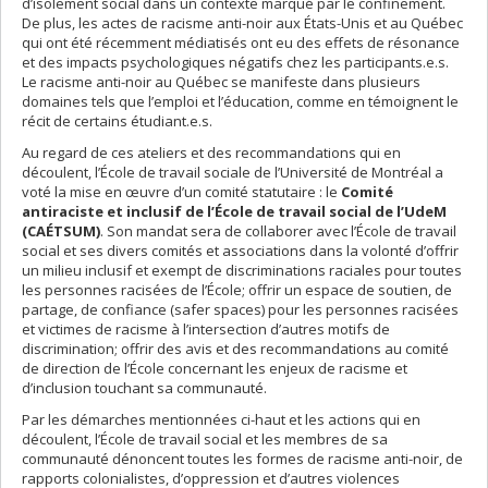
d’isolement social dans un contexte marqué par le confinement.
De plus, les actes de racisme anti-noir aux États-Unis et au Québec
qui ont été récemment médiatisés ont eu des effets de résonance
et des impacts psychologiques négatifs chez les participants.e.s.
Le racisme anti-noir au Québec se manifeste dans plusieurs
domaines tels que l’emploi et l’éducation, comme en témoignent le
récit de certains étudiant.e.s.
Au regard de ces ateliers et des recommandations qui en
découlent, l’École de travail sociale de l’Université de Montréal a
voté la mise en œuvre d’un comité statutaire : le
Comité
antiraciste et inclusif de l’École de travail social de l’UdeM
(CAÉTSUM)
. Son mandat sera de collaborer avec l’École de travail
social et ses divers comités et associations dans la volonté d’offrir
un milieu inclusif et exempt de discriminations raciales pour toutes
les personnes racisées de l’École; offrir un espace de soutien, de
partage, de confiance (safer spaces) pour les personnes racisées
et victimes de racisme à l’intersection d’autres motifs de
discrimination; offrir des avis et des recommandations au comité
de direction de l’École concernant les enjeux de racisme et
d’inclusion touchant sa communauté.
Par les démarches mentionnées ci-haut et les actions qui en
découlent, l’École de travail social et les membres de sa
communauté dénoncent toutes les formes de racisme anti-noir, de
rapports colonialistes, d’oppression et d’autres violences