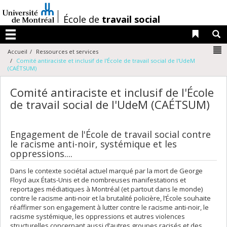
Passer
au
/
École de
travail social
contenu
Liens 
R
Menu
N
Accueil
Ressources et services
Comité antiraciste et inclusif de l'École de travail social de l'UdeM
(CAÉTSUM)
Comité antiraciste et inclusif de l'École
de travail social de l'UdeM (CAÉTSUM)
Engagement de l'École de travail social contre
le racisme anti-noir, systémique et les
oppressions....
Dans le contexte sociétal actuel marqué par la mort de George
Floyd aux États-Unis et de nombreuses manifestations et
reportages médiatiques à Montréal (et partout dans le monde)
contre le racisme anti-noir et la brutalité policière, l’École souhaite
réaffirmer son engagement à lutter contre le racisme anti-noir, le
racisme systémique, les oppressions et autres violences
structurelles concernant aussi d’autres groupes racisés et des