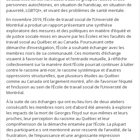
personnes autochtones, en situation de handicap, en situation de
pauvreté, LGBTQI+, et vivant des problèmes de santé mentale.
En novembre 2019, l’École de travail social de l’Université de
Montréal a produit un rapport présentant une synthèse
exploratoire des mesures et des politiques en matière d’équité et
de justice sociale mises en œuvre par les Écoles et les facultés de
travail social au Québec et au Canada. Poursuivant cette
démarche d’investigation, l’École a souhaité échanger avec les
membres noirs de sa communauté. Ces moments d’échange
visaient à favoriser le dialogue et l’entraide mutuelle, à réfléchir
collectivement sur la manière dont l’École pourrait continuer à lutter
contre le racisme anti-noir, le racisme systémique et d’autres
oppressions structurelles, que plusieurs études au Québec
comme au Canada ont largement montré, afin de favoriser l’équité
et l’inclusion au sein de l’École de travail social de l’Université de
Montréal.
À la suite de ces échanges qui ont eu lieu lors de deux ateliers
consécutifs les membres noirs ont d’abord été amenés à explorer
les impacts de la mort de Georges Floyd sur eux-mêmes et leurs
proches, leur perception du racisme au Québec et leur
compréhension de la démarche entamée par l’École. La plupart
des participant.e.s ont mentionné avoir ressenti de l’anxiété, de la
frustration, de l’impuissance et une angoissante impression