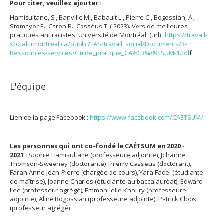
Pour citer, veuillez ajouter :
Hamisultane, S., Banville M., Babault L., Pierre C., Bogossian, A.,
Stomayor E., Caron R., Casséus T. ( 2023). Vers de meilleures
pratiques antiracistes. Université de Montréal. (url) :
https://travail-
social.umontreal.ca/public/FAS/travail_social/Documents/3-
Ressources-services/Guide_pratique_CA%C3%89TSUM-1.pd
f
L'équipe
Lien de la page Facebook :
https://www.facebook.com/CAETSUM/
Les personnes qui ont co-fondé le CAÉTSUM en 2020 -
2021 :
Sophie Hamisultane (professeure adjointe), Johanne
Thomson-Sweeney (doctorante) Thierry Casseus (doctorant),
Farah-Anne Jean-Pierre (chargée de cours), Yara Fadel (étudiante
de maîtrise), Joanne Charles (étudiante au baccalauréat), Edward
Lee (professeur agrégé), Emmanuelle Khoury (professeure
adjointe), Aline Bogossian (professeure adjointe), Patrick Cloos
(professeur agrégé)