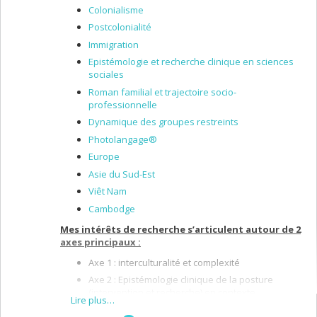
Colonialisme
Postcolonialité
Immigration
Epistémologie et recherche clinique en sciences
sociales
Roman familial et trajectoire socio-
professionnelle
Dynamique des groupes restreints
Photolangage®
Europe
Asie du Sud-Est
Viêt Nam
Cambodge
Mes intérêts de recherche s’articulent autour de 2
axes principaux :
Axe 1 : interculturalité et complexité
Axe 2 : Epistémologie clinique de la posture
(intervention et recherche) en contexte
Lire plus…
d’interculturalité.