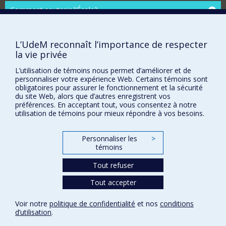
Comment soutenir l'École?
BESOIN D'AIDE?
Plan du site
L’UdeM reconnaît l’importance de respecter
la vie privée
Signaler une erreur
Accessibilité
L’utilisation de témoins nous permet d’améliorer et de
personnaliser votre expérience Web. Certains témoins sont
obligatoires pour assurer le fonctionnement et la sécurité
FACULTÉ DES ARTS ET DES SCIENCES
du site Web, alors que d’autres enregistrent vos
préférences. En acceptant tout, vous consentez à notre
Nos départements et écoles
utilisation de témoins pour mieux répondre à vos besoins.
Nos centres d'études
Nos programmes et cours
Personnaliser les
>
témoins
Tout refuser
Confidentialité
Conditions d’utilisation
Tout accepter
Paramètres des témoins
Université de
Voir notre
politique de confidentialité
et nos
conditions
Montréal
d’utilisation
.