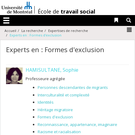
Passer
au
/
École de
travail social
contenu
Liens 
R
Menu
N
Accueil
La recherche
Expertises de recherche
Experts en : Formes d'exclusion
Experts en : Formes d'exclusion
HAMISULTANE, Sophie
Professeure agrégée
Personnes descendantes de migrants
Interculturalité et complexité
Identités
Héritage migratoire
Formes d'exclusion
Reconnaissance, appartenance, imaginaire
Racisme et racialisation