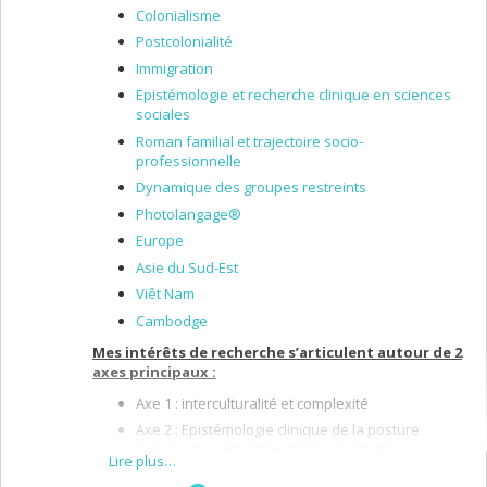
Colonialisme
Postcolonialité
Immigration
Epistémologie et recherche clinique en sciences
sociales
Roman familial et trajectoire socio-
professionnelle
Dynamique des groupes restreints
Photolangage®
Europe
Asie du Sud-Est
Viêt Nam
Cambodge
Mes intérêts de recherche s’articulent autour de 2
axes principaux :
Axe 1 : interculturalité et complexité
Axe 2 : Epistémologie clinique de la posture
(intervention et recherche) en contexte
Lire plus…
d’interculturalité.