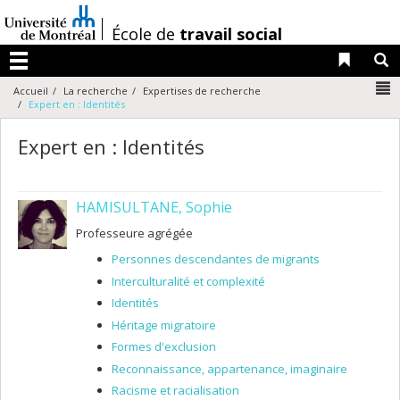
Passer
au
/
École de
travail social
contenu
Liens 
R
Menu
N
Accueil
La recherche
Expertises de recherche
Expert en : Identités
Expert en : Identités
HAMISULTANE, Sophie
Professeure agrégée
Personnes descendantes de migrants
Interculturalité et complexité
Identités
Héritage migratoire
Formes d'exclusion
Reconnaissance, appartenance, imaginaire
Racisme et racialisation