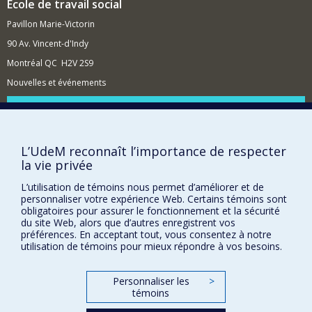
également aux analyses critiques et structurelles,
École de travail social
pratiques et comme outils de collecte de données et de
particulièrement en ce qui concerne les écarts entre la
diffusion des résultats de recherche.
Pavillon Marie-Victorin
théorie et la pratique en travail social. Ma posture de
recherche et d’enseignement est collaborative,
90 Av. Vincent-d'Indy
réflexive, critique et constructiviste et je porte un intérêt
Montréal QC H2V 2S9
sur le développement des formations relationnelles,
axées sur les forces et contemplatives. Mes projets de
Nouvelles et événements
recherche favorisent des méthodologies critiques,
ethnographiques et qualitatives.
Comment soutenir l'École?
BESOIN D'AIDE?
L’UdeM reconnaît l’importance de respecter
Plan du site
la vie privée
Signaler une erreur
L’utilisation de témoins nous permet d’améliorer et de
Accessibilité
personnaliser votre expérience Web. Certains témoins sont
obligatoires pour assurer le fonctionnement et la sécurité
FACULTÉ DES ARTS ET DES SCIENCES
du site Web, alors que d’autres enregistrent vos
préférences. En acceptant tout, vous consentez à notre
Nos départements et écoles
utilisation de témoins pour mieux répondre à vos besoins.
Nos centres d'études
Nos programmes et cours
Personnaliser les
>
témoins