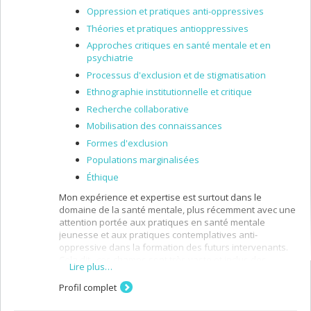
Oppression et pratiques anti-oppressives
Théories et pratiques antioppressives
Approches critiques en santé mentale et en
psychiatrie
Processus d'exclusion et de stigmatisation
Ethnographie institutionnelle et critique
Recherche collaborative
Mobilisation des connaissances
Formes d'exclusion
Populations marginalisées
Éthique
Mon expérience et expertise est surtout dans le
domaine de la santé mentale, plus récemment avec une
attention portée aux pratiques en santé mentale
jeunesse et aux pratiques contemplatives anti-
oppressive dans la formation des futurs intervenants.
Cela dit, ces champs sont très vaste et inclus des
Lire plus…
connaissances et intérêts autour de : l’intervention en
santé mentale en milieu institutionnel et
Profil complet
communautaire; des processus de marginalisation,
stigmatisation et discrimination; et des enjeux liés à la