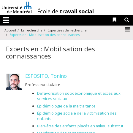
Passer
au
/
École de
travail social
contenu
Liens 
R
Menu
N
Accueil
La recherche
Expertises de recherche
Experts en : Mobilisation des connaissances
Experts en : Mobilisation des
connaissances
ESPOSITO, Tonino
Professeur titulaire
Défavorisation socioéconomique et accès aux
services sociaux
Épidémiologie de la maltraitance
Épidémiologie sociale de la victimisation des
enfants
Bien-être des enfants placés en milieu substitut