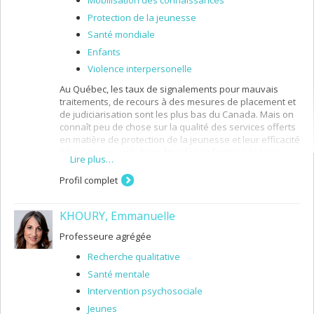
Mobilisation des connaissances
Protection de la jeunesse
Santé mondiale
Enfants
Violence interpersonelle
Au Québec, les taux de signalements pour mauvais
traitements, de recours à des mesures de placement et
de judiciarisation sont les plus bas du Canada. Mais on
connaît peu de chose sur la qualité des services offerts
en matière de protection de la jeunesse et leur efficacité
à long terme sur le bien-être des enfants et de leur
Lire plus…
famille. Les informations longitudinales qui nous
permettraient de comprendre les trajectoires de
Profil complet
services et leurs retombées pour les enfants et les
familles ne sont en effet pas disponibles. Mes projets
KHOURY, Emmanuelle
de recherche visent donc à documenter l'effet du
placement en milieu substitut sur le bien-être des
Professeure agrégée
enfants et l'influence des facteurs relatifs à la
vulnérabilité socioéconomique sur les résultats des
Recherche qualitative
services de protection de la jeunesse.
Santé mentale
Intervention psychosociale
Jeunes