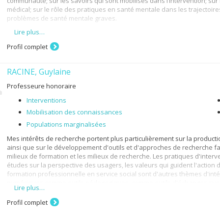
communauté; sur les savoirs qui sont mobilisés dans l’intervention; sur
médical; sur le rôle des pratiques en santé mentale dans les trajectoire
problèmes de santé mentale graves.
Lire plus…
Je m’intéresse aussi à la construction des catégories dans le domaine s
stigmatisation ainsi qu’aux stratégies de résistance; au savoir d’expér
Profil complet
formes contemporaines de la subjectivité.
Mes recherches s’inscrivent dans une perspective qualitative et je m’in
RACINE, Guylaine
Professeure honoraire
Interventions
Mobilisation des connaissances
Populations marginalisées
Mes intérêts de recherche portent plus particulièrement sur la productio
ainsi que sur le développement d'outils et d'approches de recherche fav
milieux de formation et les milieux de recherche. Les pratiques d'inter
études sur la perspective des usagers, les valeurs qui guident l'action d
formation professionnelle en service social sont d'autres thèmes d'intérêt
numériques comme outils pédagogiques, comme outils d'échanges sur le
Lire plus…
de diffusion des résultats de recherche.
Profil complet