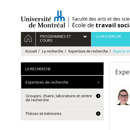
Passer
au
contenu
/
Faculté des arts et des sci
École de
travail soci
Navigation
ACCUEIL
PROGRAMMES ET
LA RECHERCHE
principale
COURS
Accueil
La recherche
Expertises de recherche
Experts en
LA RECHERCHE
Expe
Expertises de recherche
Groupes, chaire, laboratoire et centre
de recherche
Thèses et mémoires