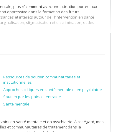
mentale, plus récemment avec une attention portée aux
nti-oppressive dans la formation des futurs
sances et intérêts autour de : l’intervention en santé
ginalisation, stigmatisation et discrimination; et des
terdisciplinaire. L’intervention en travail social et le
cherche qui porte principalement sur :
ent
anté et des services sociaux
e
e
e
tion dans les services de psychiatrie de 1
, 2
et 3
ligne. Je
Ressources de soutien communautaires et
aux, les représentations de la folie dans l’intervention
institutionnelles
ne l’expérience vécue des personnes qui vivent avec des
Approches critiques en santé mentale et en psychiatrie
ccompagnent. Je m’intéresse également aux analyses
Soutien par les pairs et entraide
 entre la théorie et la pratique en travail social. Ma posture
constructiviste et je porte un intérêt sur le développement
Santé mentale
. Mes projets de recherche favorisent des méthodologies
voirs en santé mentale et en psychiatrie. À cet égard, mes
elles et communautaires de traitement dans la