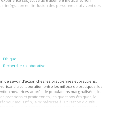
 l’expérience subjective du traitement médical et non
s d’intégration et d’inclusion des personnes qui vivent des
ocio-sanitaire; aux processus de marginalisation et de
ience des intervenants sociaux et psychosociaux; aux
téresse aux pratiques de recherche participative.
Éthique
Recherche collaborative
n de savoir d'action chez les praticiennes et praticiens,
orisant la collaboration entre les milieux de pratiques, les
vention novatrices auprès de populations marginalisées, les
es praticiens et praticiennes, les questions éthiques, la
 pour moi. Enfin, je m'intéresse à l'utilisation d'outils
s pratiques et comme outils de collecte de données et