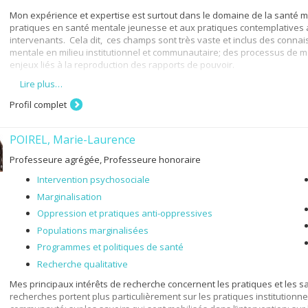
Mon expérience et expertise est surtout dans le domaine de la santé 
pratiques en santé mentale jeunesse et aux pratiques contemplatives a
intervenants. Cela dit, ces champs sont très vaste et inclus des connais
mentale en milieu institutionnel et communautaire; des processus de mar
enjeux liés à la reproduction des rapports de pouvoir.
Lire plus…
Mes intérêts de recherche s’inscrivent dans une perspective critique et in
renouvellement des pratiques sont au cœur de ma programmation de re
Profil complet
1. l’intervention sociale en santé mentale et l’approche de rétablissem
2. les pratiques collaboratives et partenariales au sein du réseau de s
POIREL, Marie-Laurence
3. la pédagogie en travail social et la création des outils pédagogiques.
Professeure agrégée, Professeure honoraire
Travailleuse sociale de formation, j’ai une expérience clinique et de ges
Intervention psychosociale
m’intéresse aux liens entre les processus discursifs, les processus soci
Marginalisation
sociale et les actions/interactions situés, notamment en ce qui concer
Oppression et pratiques anti-oppressives
problèmes importants de santé mentale et des intervenants qui les a
critiques et structurelles, particulièrement en ce qui concerne les écarts
Populations marginalisées
de recherche et d’enseignement est collaborative, réflexive, critique et 
Programmes et politiques de santé
des formations relationnelles, axées sur les forces et contemplatives
critiques, ethnographiques et qualitatives.
Recherche qualitative
Mes principaux intérêts de recherche concernent les pratiques et les sa
recherches portent plus particulièrement sur les pratiques institutionn