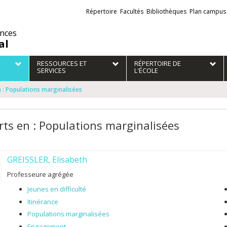
Liens
Répertoire
Facultés
Bibliothèques
Plan campus
externes
ences
al
RESSOURCES ET
RÉPERTOIRE DE
SERVICES
L'ÉCOLE
 : Populations marginalisées
rts en : Populations marginalisées
GREISSLER, Elisabeth
Professeure agrégée
Jeunes en difficulté
Itinérance
Populations marginalisées
Engagement