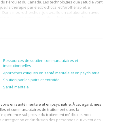
es du Pérou et du Canada. Les technologies que j'étudie vont
, la thérapie par électrochocs, et l’art-thérapie), à
ue. Dans mes recherches, je travaille en collaboration avec
s organisations communautaires de patients et des
production de connaissances, pratiques de soins, réformes
t :
Ressources de soutien communautaires et
institutionnelles
rnia, Davis) avec spécialisation en anthropologie médicale,
Approches critiques en santé mentale et en psychiatrie
 – STS), en théories féministes et en théories
Soutien par les pairs et entraide
r les dépendances de la Faculté de médecine et des
tdoctorat au Biosignal Interaction and Personhood
Santé mentale
ersité McGill. La principale méthodologie de recherche que
ve et des méthodes qualitatives et quantitatives.
voirs en santé mentale et en psychiatrie. À cet égard, mes
elles et communautaires de traitement dans la
 l’expérience subjective du traitement médical et non
s d’intégration et d’inclusion des personnes qui vivent des