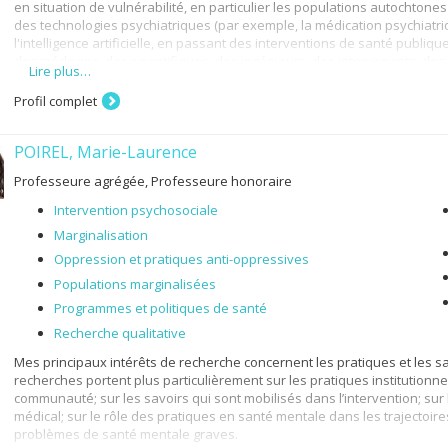
en situation de vulnérabilité, en particulier les populations autochton
des technologies psychiatriques (par exemple, la médication psychiatrique
l'intelligence artificielle, en passant des interventions de santé publiq
des médecins, des scientifiques, des ingénieurs, des intervenants, de
Lire plus…
utilisateurs de ces technologies pour comprendre l'intersection entre 
néolibérales et politiques publiques.
Profil complet
Mes axes de recherche actuels et que je développerai dans le futur son
POIREL, Marie-Laurence
1) les interventions adaptées des services en toxicomanie,
Professeure agrégée, Professeure honoraire
2) l’art pour la guérison, et
Intervention psychosociale
3) les technologies médicales pour améliorer la santé
Marginalisation
Je suis anthropologue culturelle de formation (PhD, University of Califo
Oppression et pratiques anti-oppressives
en études des sciences et technologies (Science and Technology Studies
décoloniales. J’ai aussi réalisé un premier postdoctorat au Service su
Populations marginalisées
sciences de la santé de l’Université de Sherbrooke et un deuxième pos
Programmes et politiques de santé
Technology Lab de l’École de physiothérapie et d'ergothérapie de l'Univ
j’utilise est l’ethnographie que je combine avec la recherche participati
Recherche qualitative
Mes principaux intérêts de recherche concernent les pratiques et les sa
recherches portent plus particulièrement sur les pratiques institutionn
communauté; sur les savoirs qui sont mobilisés dans l’intervention; sur
médical; sur le rôle des pratiques en santé mentale dans les trajectoire
problèmes de santé mentale graves.