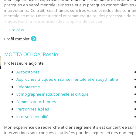
pratiques en santé mentale jeunesse et aux pratiques contemplatives a
intervenants. Cela dit, ces champs sont très vaste et inclus des connais
mentale en milieu institutionnel et communautaire; des processus de mar
enjeux liés à la reproduction des rapports de pouvoir.
Lire plus…
Mes intérêts de recherche s’inscrivent dans une perspective critique et in
renouvellement des pratiques sont au cœur de ma programmation de re
Profil complet
1. l’intervention sociale en santé mentale et l’approche de rétablissem
2. les pratiques collaboratives et partenariales au sein du réseau de s
MOTTA OCHOA, Rossio
3. la pédagogie en travail social et la création des outils pédagogiques.
Professeure adjointe
Travailleuse sociale de formation, j’ai une expérience clinique et de ges
Autochtones
m’intéresse aux liens entre les processus discursifs, les processus soci
Approches critiques en santé mentale et en psychiatrie
sociale et les actions/interactions situés, notamment en ce qui concer
Colonialisme
problèmes importants de santé mentale et des intervenants qui les a
critiques et structurelles, particulièrement en ce qui concerne les écarts
Ethnographie institutionnelle et critique
de recherche et d’enseignement est collaborative, réflexive, critique et 
Femmes autochtones
des formations relationnelles, axées sur les forces et contemplatives
critiques, ethnographiques et qualitatives.
Personnes âgées
Intersectionnalité
Mon expérience de recherche et d'enseignement s'est concentrée sur l
interventions sont conçues et utilisées par des experts et des non-ex