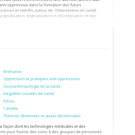
nti-oppressive dans la formation des futurs
sances et intérêts autour de : l’intervention en santé
ginalisation, stigmatisation et discrimination; et des
terdisciplinaire. L’intervention en travail social et le
cherche qui porte principalement sur :
ent
anté et des services sociaux
e
e
e
tion dans les services de psychiatrie de 1
, 2
et 3
ligne. Je
Itinérance
aux, les représentations de la folie dans l’intervention
Oppression et pratiques anti-oppressives
ne l’expérience vécue des personnes qui vivent avec des
Socioanthropologie de la santé
ccompagnent. Je m’intéresse également aux analyses
 entre la théorie et la pratique en travail social. Ma posture
Inégalités sociales de santé
constructiviste et je porte un intérêt sur le développement
Pérou
. Mes projets de recherche favorisent des méthodologies
Canada
Théories féministes et queer décoloniales
a façon dont les technologies médicales et des
perts pour fournir des soins à des groupes de personnes