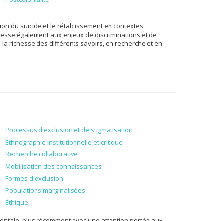
ion du suicide et le rétablissement en contextes
téresse également aux enjeux de discriminations et de
la richesse des différents savoirs, en recherche et en
Processus d'exclusion et de stigmatisation
Ethnographie institutionnelle et critique
Recherche collaborative
Mobilisation des connaissances
Formes d'exclusion
Populations marginalisées
Éthique
mentale, plus récemment avec une attention portée aux