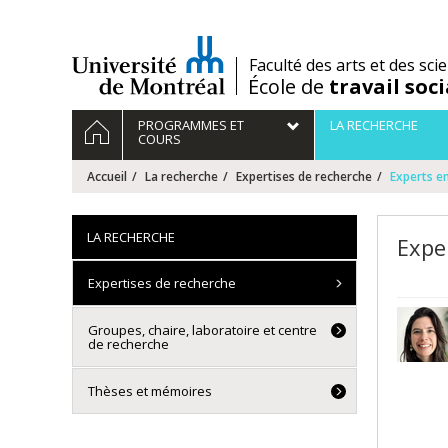
Passer
au
contenu
/
Faculté des arts et des sci
École de
travail soci
Navigation
ACCUEIL
PROGRAMMES ET
LA RECHERCHE
principale
COURS
Accueil
La recherche
Expertises de recherche
Experts en
LA RECHERCHE
Expe
Expertises de recherche
Groupes, chaire, laboratoire et centre
de recherche
Thèses et mémoires