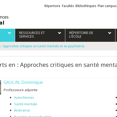
Liens
Répertoire
Facultés
Bibliothèques
Plan campus
externes
ences
al
RESSOURCES ET
RÉPERTOIRE DE
SERVICES
L'ÉCOLE
 : Approches critiques en santé mentale et en psychiatrie
rts en : Approches critiques en santé menta
GAULIN, Dominique
Professeure adjointe
Autochtones
Santé mentale
Itinérance
Racisme et racialisation