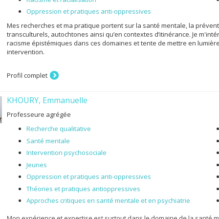
Oppression et pratiques anti-oppressives
Mes recherches et ma pratique portent sur la santé mentale, la prévent
transculturels, autochtones ainsi qu’en contextes d’itinérance. Je m'in
racisme épistémiques dans ces domaines et tente de mettre en lumière 
intervention.
Profil complet
KHOURY, Emmanuelle
Professeure agrégée
Recherche qualitative
Santé mentale
Intervention psychosociale
Jeunes
Oppression et pratiques anti-oppressives
Théories et pratiques antioppressives
Approches critiques en santé mentale et en psychiatrie
Mon expérience et expertise est surtout dans le domaine de la santé 