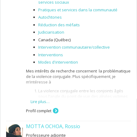
services sociaux
Pratiques et services dans la communauté
Autochtones
Réduction des méfaits
Judiciarisation
Canada (Québec)
Intervention communautaire/collective
Interventions
Modes d'intervention
Mes intérêts de recherche concernent la problématique
de la violence conjugale. Plus spécifiquement, je
m’intéresse à
La violence conjugale entre les conjoints âgés
sous l’angle du point de vue des aînées victimes
Lire plus…
de la violence du conjoint eu égard aux services
reçus et aux services à privilégier pour leur venir
Profil complet
en aide mais aussi du côté des intervenants
sociaux pour mieux comprendre la nature des
interventions réalisées auprès des aînées;
MOTTA OCHOA, Rossio
La violence conjugale vécue par les femmes
Professeure adjointe
autochtones afin de comprendre les contextes