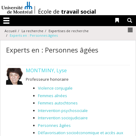
Passer
au
/
École de
travail social
contenu
Liens 
R
Menu
N
Accueil
La recherche
Expertises de recherche
Experts en : Personnes âgées
Experts en : Personnes âgées
MONTMINY, Lyse
Professeure honoraire
Violence conjugale
Femmes aînées
Femmes autochtones
Intervention psychosociale
Intervention sociojudiciaire
Personnes âgées
Défavorisation socioéconomique et accès aux