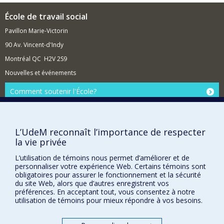
École de travail social
Pavillon Marie-Victorin
90 Av. Vincent-d'Indy
Montréal QC H2V 2S9
Nouvelles et événements
Comment soutenir l'École?
BESOIN D'AIDE?
Plan du site
L’UdeM reconnaît l’importance de respecter
Signaler une erreur
la vie privée
Accessibilité
L’utilisation de témoins nous permet d’améliorer et de
personnaliser votre expérience Web. Certains témoins sont
FACULTÉ DES ARTS ET DES SCIENCES
obligatoires pour assurer le fonctionnement et la sécurité
du site Web, alors que d’autres enregistrent vos
Nos départements et écoles
préférences. En acceptant tout, vous consentez à notre
utilisation de témoins pour mieux répondre à vos besoins.
Nos centres d'études
Nos programmes et cours