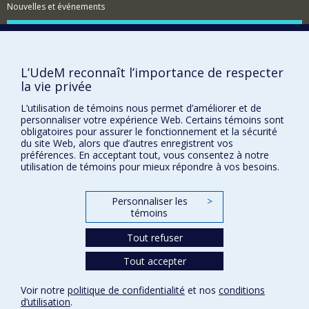
Nouvelles et événements
Comment soutenir l'École?
BESOIN D'AIDE?
L’UdeM reconnaît l’importance de respecter
Plan du site
la vie privée
Signaler une erreur
L’utilisation de témoins nous permet d’améliorer et de
Accessibilité
personnaliser votre expérience Web. Certains témoins sont
obligatoires pour assurer le fonctionnement et la sécurité
FACULTÉ DES ARTS ET DES SCIENCES
du site Web, alors que d’autres enregistrent vos
préférences. En acceptant tout, vous consentez à notre
Nos départements et écoles
utilisation de témoins pour mieux répondre à vos besoins.
Nos centres d'études
Personnaliser les
>
Nos programmes et cours
témoins
Tout refuser
Confidentialité
Tout accepter
Conditions d’utilisation
Paramètres des témoins
Voir notre
politique de confidentialité
et nos
conditions
Université de
Montréal
d’utilisation
.