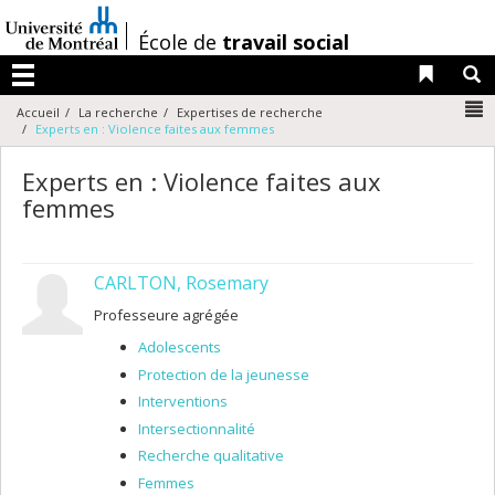
Passer
au
/
École de
travail social
contenu
Liens 
R
Menu
N
Accueil
La recherche
Expertises de recherche
Experts en : Violence faites aux femmes
Experts en : Violence faites aux
femmes
CARLTON, Rosemary
Professeure agrégée
Adolescents
Protection de la jeunesse
Interventions
Intersectionnalité
Recherche qualitative
Femmes