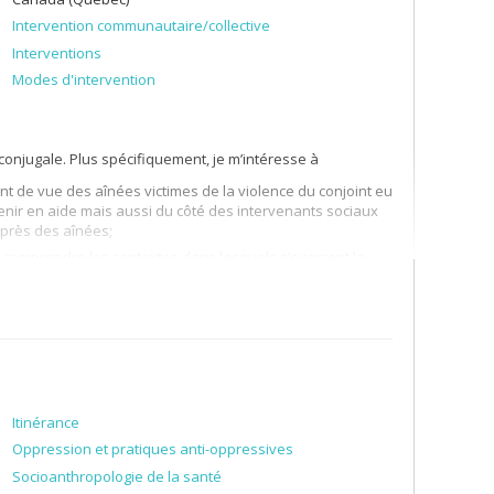
Intervention communautaire/collective
Interventions
Modes d'intervention
onjugale. Plus spécifiquement, je m’intéresse à
int de vue des aînées victimes de la violence du conjoint eu
venir en aide mais aussi du côté des intervenants sociaux
uprès des aînées;
 comprendre les contextes dans lesquels s’exercent la
es ou des éléments de réponse pour aider ces femmes;
venir auprès des femmes victimes de violence conjugale
 des comportements violents;
njugale afin de connaître les pratiques de nature
nts sociaux et pénaux sur ce qu’est l’intervention
Itinérance
Oppression et pratiques anti-oppressives
Socioanthropologie de la santé