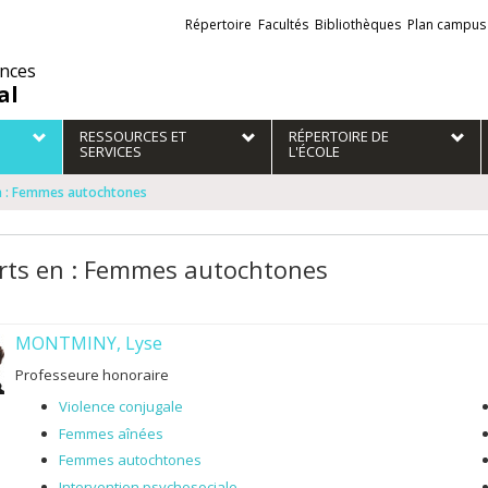
Liens
Répertoire
Facultés
Bibliothèques
Plan campus
externes
ences
al
RESSOURCES ET
RÉPERTOIRE DE
SERVICES
L'ÉCOLE
n : Femmes autochtones
rts en : Femmes autochtones
MONTMINY, Lyse
Professeure honoraire
Violence conjugale
Femmes aînées
Femmes autochtones
Intervention psychosociale