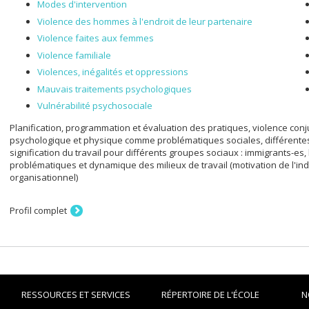
Modes d'intervention
Technology Lab de l’École de physiothérapie et d'ergothérapie de l'Univ
j’utilise est l’ethnographie que je combine avec la recherche participati
Violence des hommes à l'endroit de leur partenaire
Violence faites aux femmes
Violence familiale
Violences, inégalités et oppressions
Mauvais traitements psychologiques
Vulnérabilité psychosociale
Planification, programmation et évaluation des pratiques, violence conj
psychologique et physique comme problématiques sociales, différentes f
signification du travail pour différents groupes sociaux : immigrants-es,
problématiques et dynamique des milieux de travail (motivation de l'ind
organisationnel)
Profil complet
RESSOURCES ET SERVICES
RÉPERTOIRE DE L'ÉCOLE
N