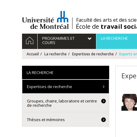
Passer
au
contenu
/
Faculté des arts et des sci
École de
travail soci
Navigation
ACCUEIL
PROGRAMMES ET
LA RECHERCHE
principale
COURS
Accueil
La recherche
Expertises de recherche
Experts e
LA RECHERCHE
Expe
Expertises de recherche
Groupes, chaire, laboratoire et centre
de recherche
Thèses et mémoires