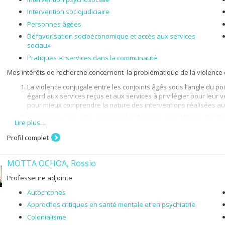
Intervention sociojudiciaire
Personnes âgées
Défavorisation socioéconomique et accès aux services
sociaux
Pratiques et services dans la communauté
Mes intérêts de recherche concernent la problématique de la violence c
La violence conjugale entre les conjoints âgés sous l’angle du po
égard aux services reçus et aux services à privilégier pour leur 
pour mieux comprendre la nature des interventions réalisées a
La violence conjugale vécue par les femmes autochtones afin de
Lire plus…
violence et de proposer, par une réflexion collective, des pist
Profil complet
La pertinence de l’approche de réduction des méfaits pour inter
qui ne souhaitent pas ou quittent difficilement le conjoint qui a
L’intervention socio judiciaire dans les situations de violence co
MOTTA OCHOA, Rossio
sociojudiciaire au Québec ainsi que le point de vue des intervena
Professeure adjointe
sociojudiciaire.
Autochtones
Approches critiques en santé mentale et en psychiatrie
Colonialisme