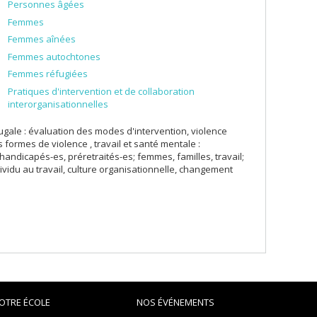
Personnes âgées
ersité McGill. La principale méthodologie de recherche que
ve et des méthodes qualitatives et quantitatives.
Femmes
Femmes aînées
Femmes autochtones
Femmes réfugiées
Pratiques d'intervention et de collaboration
interorganisationnelles
ugale : évaluation des modes d'intervention, violence
ormes de violence , travail et santé mentale :
 handicapés-es, préretraités-es; femmes, familles, travail;
ividu au travail, culture organisationnelle, changement
OTRE ÉCOLE
NOS ÉVÉNEMENTS