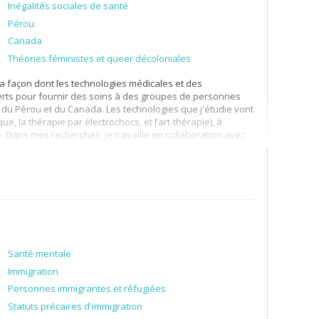
Inégalités sociales de santé
Pérou
Canada
Théories féministes et queer décoloniales
a façon dont les technologies médicales et des
perts pour fournir des soins à des groupes de personnes
es du Pérou et du Canada. Les technologies que j'étudie vont
, la thérapie par électrochocs, et l’art-thérapie), à
ue. Dans mes recherches, je travaille en collaboration avec
s organisations communautaires de patients et des
production de connaissances, pratiques de soins, réformes
t :
Santé mentale
Immigration
rnia, Davis) avec spécialisation en anthropologie médicale,
Personnes immigrantes et réfugiées
 – STS), en théories féministes et en théories
r les dépendances de la Faculté de médecine et des
Statuts précaires d'immigration
tdoctorat au Biosignal Interaction and Personhood