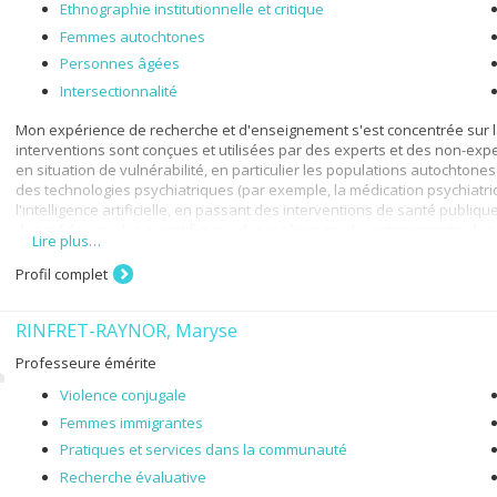
Ethnographie institutionnelle et critique
Femmes autochtones
Personnes âgées
Intersectionnalité
Mon expérience de recherche et d'enseignement s'est concentrée sur l
interventions sont conçues et utilisées par des experts et des non-ex
en situation de vulnérabilité, en particulier les populations autochton
des technologies psychiatriques (par exemple, la médication psychiatrique
l'intelligence artificielle, en passant des interventions de santé publiq
des médecins, des scientifiques, des ingénieurs, des intervenants, de
Lire plus…
utilisateurs de ces technologies pour comprendre l'intersection entre 
néolibérales et politiques publiques.
Profil complet
Mes axes de recherche actuels et que je développerai dans le futur son
RINFRET-RAYNOR, Maryse
1) les interventions adaptées des services en toxicomanie,
Professeure émérite
2) l’art pour la guérison, et
Violence conjugale
3) les technologies médicales pour améliorer la santé
Femmes immigrantes
Je suis anthropologue culturelle de formation (PhD, University of Califo
Pratiques et services dans la communauté
en études des sciences et technologies (Science and Technology Studies
décoloniales. J’ai aussi réalisé un premier postdoctorat au Service su
Recherche évaluative
sciences de la santé de l’Université de Sherbrooke et un deuxième pos