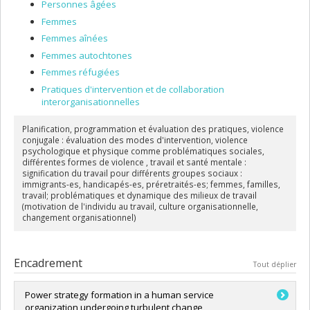
Personnes âgées
En 1993, avec une collègue de l'Université Laval, Maryse Rinfret-
Femmes
Raynor a créé le CRI-VIFF. De 1992 à 1995, puis de 1998 à 2005, elle a
dirigé ce centre, qui bénéficie de subventions d'infrastructure du
Femmes aînées
Conseil de recherches en sciences humaines du Canada et du
Femmes autochtones
Fonds québécois de recherche sur la société et la culture. Elle est à
l'origine de la première équipe de recherche sur la violence
Femmes réfugiées
conjugale au Québec, l'équipe VICTOIRE (Violence conjugale:
Pratiques d'intervention et de collaboration
transformer et orienter par l'intervention et la recherche).
interorganisationnelles
Entrepreneure sociale convaincue, ses efforts ont permis de créer
le consortium RÉSOVI (Réponses sociales à la violence envers les
Planification, programmation et évaluation des pratiques, violence
femmes) et l'Alliance de recherche universités-communautés
conjugale : évaluation des modes d'intervention, violence
Femmes (ARUC Femmes). Professeur très appréciée de ses
psychologique et physique comme problématiques sociales,
étudiants, elle est l'auteur d'une vingtaine de livres et rapports de
différentes formes de violence , travail et santé mentale :
recherche; elle a aussi écrit de nombreux chapitres de livres et
signification du travail pour différents groupes sociaux :
plus de vingt articles pour des revues scientifiques.
immigrants-es, handicapés-es, préretraités-es; femmes, familles,
travail; problématiques et dynamique des milieux de travail
(motivation de l'individu au travail, culture organisationnelle,
changement organisationnel)
Encadrement
Tout déplier
Power strategy formation in a human service
organization undergoing turbulent change