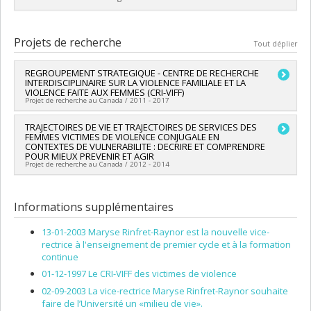
Lien vers le document dans Papyrus
Diplômé(e) :
Maltais, Francine
Cycle :
Maîtrise
Projets de recherche
Tout déplier
Diplôme obtenu :
M. Sc.
Lien vers le document dans Papyrus
REGROUPEMENT STRATEGIQUE - CENTRE DE RECHERCHE
INTERDISCIPLINAIRE SUR LA VIOLENCE FAMILIALE ET LA
VIOLENCE FAITE AUX FEMMES (CRI-VIFF)
Projet de recherche au Canada / 2011 - 2017
Chercheur principal :
TRAJECTOIRES DE VIE ET TRAJECTOIRES DE SERVICES DES
Lyse Montminy
FEMMES VICTIMES DE VIOLENCE CONJUGALE EN
Co-chercheurs :
Andrée Fortin
,
Sonia Gauthier
,
Annie Pullen
CONTEXTES DE VULNERABILITE : DECRIRE ET COMPRENDRE
Sansfaçon
,
Maryse Rinfret-Raynor
,
Julia Krane
,
Suzanne
POUR MIEUX PREVENIR ET AGIR
Léveillée
,
Josée Grenier
,
Sylvie Thibault
,
Valérie Roy
,
Gilles
Projet de recherche au Canada / 2012 - 2014
Tremblay
,
Geneviève Lessard
,
Renée Brassard
,
Elizabeth
Harper
,
Louise Langevin
,
Mylène Fernet
,
Louise Hamelin-
Chercheur principal :
Marie-Marthe Cousineau
Brabant
,
Normand Brodeur
,
Pierre Turcotte
,
Jocelyn Lindsay
,
Co-chercheurs :
Lyse Montminy
,
Dominique Damant
,
Sonia
Informations supplémentaires
Marie-Eve Bouthillier
Gauthier
,
Frédéric Ouellet
,
Estibaliz Jimenez
,
Maryse Rinfret-
Sources de financement :
FRQSC/Fonds de recherche du
Raynor
,
Myriam Dubé
,
Jacinthe Dion
,
Simon Lapierre
,
13-01-2003 Maryse Rinfret-Raynor est la nouvelle vice-
Québec - Société et culture (FQRSC)
Geneviève Lessard
,
Renée Brassard
,
Elizabeth Harper
,
rectrice à l'enseignement de premier cycle et à la formation
Programmes de subvention :
PV129894-(RG) Programme
Louise Langevin
,
Mylène Fernet
,
Louise Hamelin-Brabant
,
continue
Regroupements stratégiques
Normand Brodeur
01-12-1997 Le CRI-VIFF des victimes de violence
Sources de financement :
CRSH/Conseil de recherches en
02-09-2003 La vice-rectrice Maryse Rinfret-Raynor souhaite
sciences humaines du Canada
faire de l’Université un «milieu de vie».
Programmes de subvention :