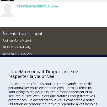
TREMBLAY-HÉBERT
Sophie
École de travail social
Pavillon Marie-Victorin
90 Av. Vincent-d'Indy
Montréal QC H2V 2S9
Nouvelles et événements
Comment soutenir l'École?
L’UdeM reconnaît l’importance de
respecter la vie privée
BESOIN D'AIDE?
L’utilisation de témoins nous permet d’améliorer et de
Plan du site
personnaliser votre expérience Web. Certains témoins
Signaler une erreur
sont obligatoires pour assurer le fonctionnement et la
sécurité du site Web, alors que d’autres enregistrent vos
Accessibilité
préférences. En acceptant tout, vous consentez à notre
utilisation de témoins pour mieux répondre à vos besoins.
FACULTÉ DES ARTS ET DES SCIENCES