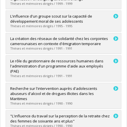
Thèses et mémoires dirigés / 1999 - 1999
Diplômé(e) :
Côté, Daniel
L'influence d'un groupe scout sur la capacité de
Cycle :
Doctorat
développement moral de ses adolescents
Diplôme obtenu :
Ph. D.
Thèses et mémoires dirigés / 1995 - 1995
Lien vers le document dans Papyrus
Diplômé(e) :
Hurtubise, Frédéric
La création des réseaux de solidarité chez les conjointes
Cycle :
Maîtrise
camerounaises en contexte d'émigration temporaire
Diplôme obtenu :
M. Sc.
Thèses et mémoires dirigés / 1991 - 1991
Lien vers le document dans Papyrus
Diplômé(e) :
Mongbet, Chouaibou
Le rôle du gestionnaire de ressources humaines dans
Cycle :
Maîtrise
l'administration d'un programme d'aide aux employés
Diplôme obtenu :
M. Sc.
(PAE)
Lien vers le document dans Papyrus
Thèses et mémoires dirigés / 1991 - 1991
Diplômé(e) :
Taton, Catherine
Recherche sur l'intervention auprès d'adolescents
Cycle :
Maîtrise
abuseurs d'alcool et de drogues illicites dans les
Diplôme obtenu :
M. Sc.
Maritimes
Lien vers le document dans Papyrus
Thèses et mémoires dirigés / 1990 - 1990
Diplômé(e) :
Arsenault, Julie
"L'influence du travail sur la perception de la retraite chez
Cycle :
Maîtrise
des femmes de soixante ans et plus"
Diplôme obtenu :
M. Sc.
Thèses et mémoires dirigés / 1990 - 1990