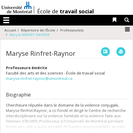
Passer
au
/
École de
travail social
contenu
Liens 
R
Menu
N
Accueil
Répertoire de l'École
Professeur(e)s
Maryse RINFRET-RAYNOR
Vcard
Imp
Maryse Rinfret-Raynor
Professeure émérite
Faculté des arts et des sciences - École de travail social
maryse.rinfret-raynor@umontreal.ca
Biographie
Chercheure réputée dans le domaine de la violence conjugale,
Maryse Rinfret-Raynor, a co-fondé et dirigé le Centre de recherche
interdisciplinaire sur la violence familiale et la violence faite aux
femmes (CRI-VIFF). Professeur à l'Université de Montréal pendant
trente ans, elle a aussi assumé de hautes responsabilités au sein
de l'institution.