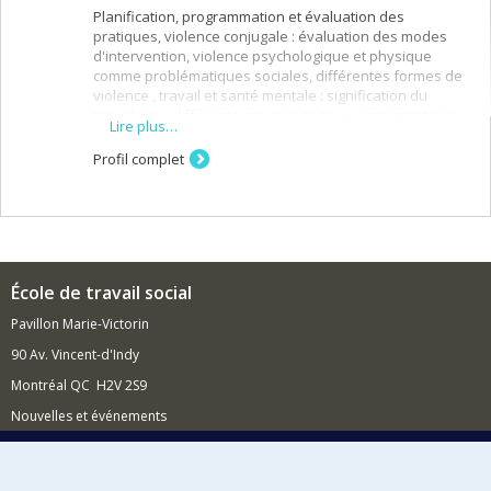
Planification, programmation et évaluation des
pratiques, violence conjugale : évaluation des modes
d'intervention, violence psychologique et physique
comme problématiques sociales, différentes formes de
violence , travail et santé mentale : signification du
travail pour différents groupes sociaux : immigrants-es,
Lire plus…
handicapés-es, préretraités-es; femmes, familles,
travail; problématiques et dynamique des milieux de
Profil complet
travail (motivation de l'individu au travail, culture
organisationnelle, changement organisationnel)
École de travail social
Pavillon Marie-Victorin
90 Av. Vincent-d'Indy
Montréal QC H2V 2S9
Nouvelles et événements
Comment soutenir l'École?