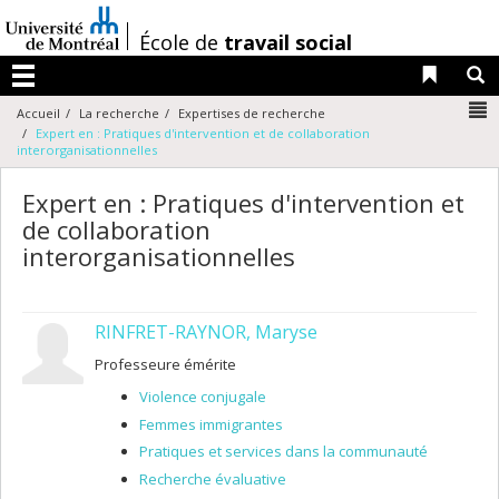
Passer
au
/
École de
travail social
contenu
Liens 
R
Menu
N
Accueil
La recherche
Expertises de recherche
Expert en : Pratiques d'intervention et de collaboration
interorganisationnelles
Expert en : Pratiques d'intervention et
de collaboration
interorganisationnelles
RINFRET-RAYNOR, Maryse
Professeure émérite
Violence conjugale
Femmes immigrantes
Pratiques et services dans la communauté
Recherche évaluative