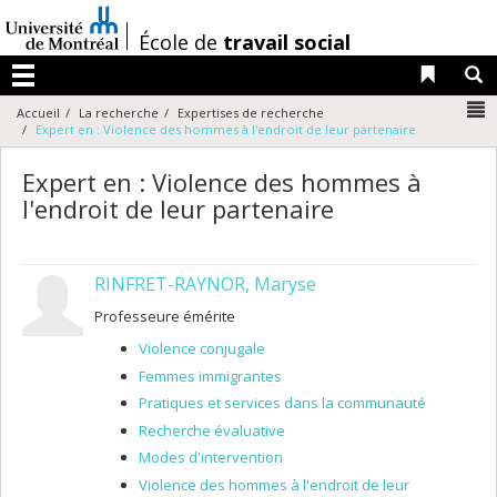
Passer
au
/
École de
travail social
contenu
Liens 
R
Menu
N
Accueil
La recherche
Expertises de recherche
Expert en : Violence des hommes à l'endroit de leur partenaire
Expert en : Violence des hommes à
l'endroit de leur partenaire
RINFRET-RAYNOR, Maryse
Professeure émérite
Violence conjugale
Femmes immigrantes
Pratiques et services dans la communauté
Recherche évaluative
Modes d'intervention
Violence des hommes à l'endroit de leur