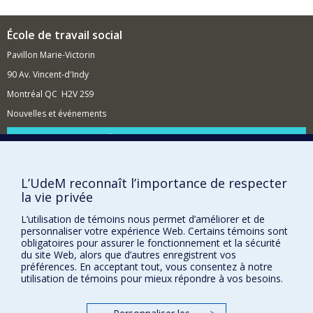
École de travail social
Pavillon Marie-Victorin
90 Av. Vincent-d'Indy
Montréal QC H2V 2S9
Nouvelles et événements
Comment soutenir l'École?
BESOIN D'AIDE?
L’UdeM reconnaît l’importance de respecter
Plan du site
la vie privée
Signaler une erreur
L’utilisation de témoins nous permet d’améliorer et de
Accessibilité
personnaliser votre expérience Web. Certains témoins sont
obligatoires pour assurer le fonctionnement et la sécurité
FACULTÉ DES ARTS ET DES SCIENCES
du site Web, alors que d’autres enregistrent vos
préférences. En acceptant tout, vous consentez à notre
Nos départements et écoles
utilisation de témoins pour mieux répondre à vos besoins.
Nos centres d'études
Nos programmes et cours