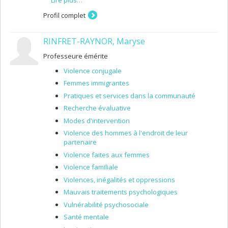
de recherche concernent les enfants en besoin de
protection parce qu’ils sont en danger dans leur sécurité
Profil complet
ou leur développement et les enfants en situation de
grande vulnérabilité psychosociale et leur famille.
RINFRET-RAYNOR, Maryse
Professeure émérite
Violence conjugale
Femmes immigrantes
Pratiques et services dans la communauté
Recherche évaluative
Modes d'intervention
Violence des hommes à l'endroit de leur
partenaire
Violence faites aux femmes
Violence familiale
Violences, inégalités et oppressions
Mauvais traitements psychologiques
Vulnérabilité psychosociale
Santé mentale