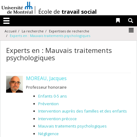
Passer
au
/
École de
travail social
contenu
Liens 
R
Menu
N
Accueil
La recherche
Expertises de recherche
Experts en : Mauvais traitements psychologiques
Experts en : Mauvais traitements
psychologiques
MOREAU, Jacques
Professeur honoraire
Enfants 0-5 ans
Prévention
Intervention auprès des familles et des enfants
Intervention précoce
Mauvais traitements psychologiques
Négligence