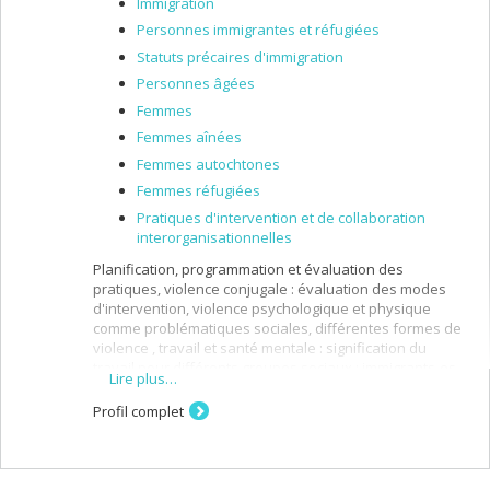
Immigration
Personnes immigrantes et réfugiées
Statuts précaires d'immigration
Personnes âgées
Femmes
Femmes aînées
Femmes autochtones
Femmes réfugiées
Pratiques d'intervention et de collaboration
interorganisationnelles
Planification, programmation et évaluation des
pratiques, violence conjugale : évaluation des modes
d'intervention, violence psychologique et physique
comme problématiques sociales, différentes formes de
violence , travail et santé mentale : signification du
travail pour différents groupes sociaux : immigrants-es,
Lire plus…
handicapés-es, préretraités-es; femmes, familles,
travail; problématiques et dynamique des milieux de
Profil complet
travail (motivation de l'individu au travail, culture
organisationnelle, changement organisationnel)