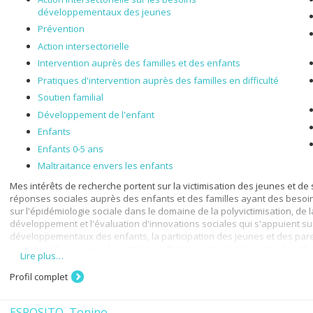
développementaux des jeunes
Prévention
Action intersectorielle
Intervention auprès des familles et des enfants
Pratiques d'intervention auprès des familles en difficulté
Soutien familial
Développement de l'enfant
Enfants
Enfants 0-5 ans
Maltraitance envers les enfants
Mes intérêts de recherche portent sur la victimisation des jeunes et d
réponses sociales auprès des enfants et des familles ayant des besoin
sur l'épidémiologie sociale dans le domaine de la polyvictimisation, de l
développement et l'évaluation d'innovations sociales qui s'appuient s
développementaux des enfants, la participation des jeunes et des parent
partenariale ainsi que le continuum d'action entre la promotion, la prév
Lire plus…
Profil complet
ESPOSITO, Tonino