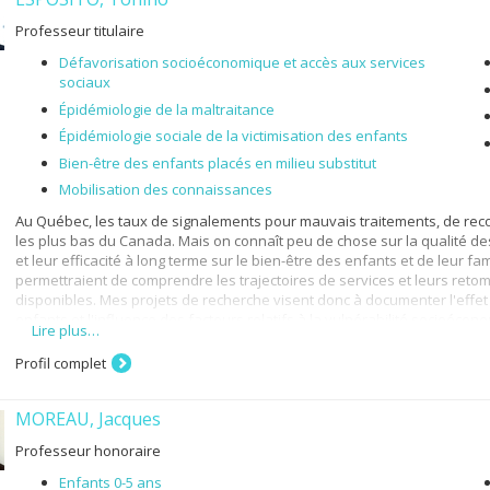
Professeur titulaire
Défavorisation socioéconomique et accès aux services
sociaux
Épidémiologie de la maltraitance
Épidémiologie sociale de la victimisation des enfants
Bien-être des enfants placés en milieu substitut
Mobilisation des connaissances
Au Québec, les taux de signalements pour mauvais traitements, de reco
les plus bas du Canada. Mais on connaît peu de chose sur la qualité de
et leur efficacité à long terme sur le bien-être des enfants et de leur fa
permettraient de comprendre les trajectoires de services et leurs retom
disponibles. Mes projets de recherche visent donc à documenter l'effet 
enfants et l'influence des facteurs relatifs à la vulnérabilité socioécon
Lire plus…
jeunesse.
Profil complet
MOREAU, Jacques
Professeur honoraire
Enfants 0-5 ans