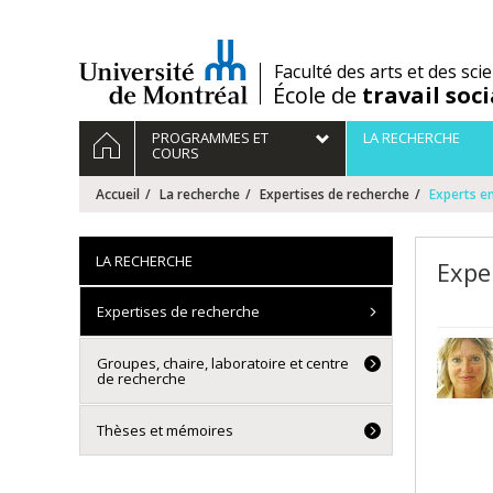
Passer
au
contenu
/
Faculté des arts et des sci
École de
travail soci
Navigation
ACCUEIL
PROGRAMMES ET
LA RECHERCHE
principale
COURS
Accueil
La recherche
Expertises de recherche
Experts en
LA RECHERCHE
Expe
Expertises de recherche
Groupes, chaire, laboratoire et centre
de recherche
Thèses et mémoires