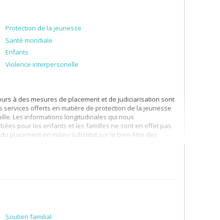
Protection de la jeunesse
Santé mondiale
Enfants
Violence interpersonelle
urs à des mesures de placement et de judiciarisation sont
s services offerts en matière de protection de la jeunesse
mille. Les informations longitudinales qui nous
bées pour les enfants et les familles ne sont en effet pas
du placement en milieu substitut sur le bien-être des
omique sur les résultats des services de protection de la
Soutien familial