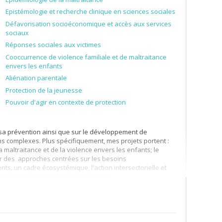
Epistémologie et recherche clinique en sciences sociales
Défavorisation socioéconomique et accès aux services
sociaux
Réponses sociales aux victimes
Cooccurrence de violence familiale et de maltraitance
envers les enfants
Aliénation parentale
Protection de la jeunesse
Pouvoir d'agir en contexte de protection
e sa prévention ainsi que sur le développement de
s complexes. Plus spécifiquement, mes projets portent :
a maltraitance et de la violence envers les enfants; le
ur des approches centrées sur les besoins
s, un cadre écosystémique, l'action intersectorielle et
ention et la protection de la jeunesse.