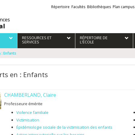
Liens
Répertoire
Facultés
Bibliothèques
Plan campus
externes
ences
al
RESSOURCES ET
RÉPERTOIRE DE
SERVICES
L'ÉCOLE
 : Enfants
rts en : Enfants
CHAMBERLAND, Claire
Professeure émérite
Violence familiale
Victimisation
Épidémiologie sociale de la victimisation des enfants
Action intersectorielle sur les besoins