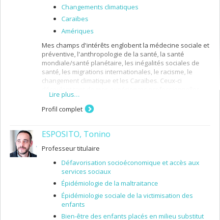
Changements climatiques
Caraïbes
Amériques
Mes champs d'intérêts englobent la médecine sociale et
préventive, l'anthropologie de la santé, la santé
mondiale/santé planétaire, les inégalités sociales de
santé, les migrations internationales, le racisme, le
changement climatique et les Caraïbes. Ceux-ci
découlent tant de mes expériences professionnelles
Lire plus…
que de ma formation interdisciplinaire - médecine, santé
publique et sciences humaines/sociales. Je possède
Profil complet
une expérience clinique (médecin hospitalier) et
humanitaire (avec Médecins sans Frontières) dans des
ESPOSITO, Tonino
contextes très variés : centre urbain et catastrophe
climatique (Philippines), milieu rural (Lao), camp de
Professeur titulaire
personnes réfugiées (Afghanistan) et dans des
contextes de conflits armés (Liberia et Sierra-Leone). J'ai
Défavorisation socioéconomique et accès aux
également occupé le poste de responsable des
services sociaux
services de santé au ministère de la santé de la
Épidémiologie de la maltraitance
Dominique, Caraïbes.
Épidémiologie sociale de la victimisation des
Je m'intéresse à la fois aux dimensions historique,
enfants
structurelle et expérientielle de la santé. Je porte
Bien-être des enfants placés en milieu substitut
également un intérêt pour la trajectoire migratoire et les