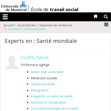
Passer
au
/
École de
travail social
contenu
Liens 
R
Menu
N
Accueil
La recherche
Expertises de recherche
Experts en : Santé mondiale
Experts en : Santé mondiale
CLOOS, Patrick
Professeur agrégé
Action intersectorielle
Médecine sociale
Santé mondiale
Immigration
Inégalités sociales de santé
Racisme et racialisation
Socioanthropologie de la santé