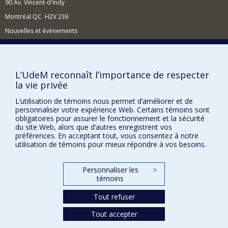
90 Av. Vincent-d'Indy
Montréal QC H2V 2S9
Nouvelles et événements
Comment soutenir l'École?
BESOIN D'AIDE?
L’UdeM reconnaît l’importance de respecter
Plan du site
la vie privée
Signaler une erreur
L’utilisation de témoins nous permet d’améliorer et de
personnaliser votre expérience Web. Certains témoins sont
Accessibilité
obligatoires pour assurer le fonctionnement et la sécurité
du site Web, alors que d’autres enregistrent vos
FACULTÉ DES ARTS ET DES SCIENCES
préférences. En acceptant tout, vous consentez à notre
utilisation de témoins pour mieux répondre à vos besoins.
Nos départements et écoles
Nos centres d'études
Personnaliser les
>
Nos programmes et cours
témoins
Tout refuser
Confidentialité
Tout accepter
Conditions d’utilisation