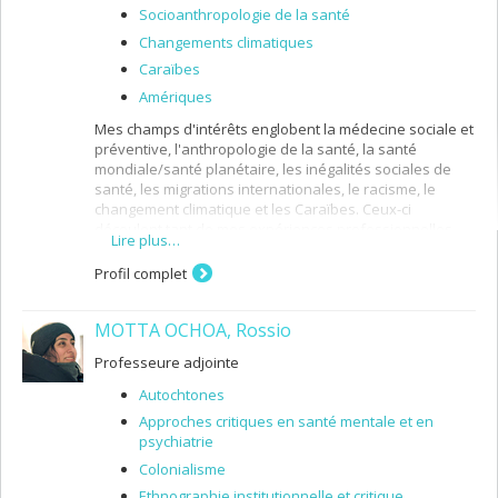
Socioanthropologie de la santé
Changements climatiques
Caraïbes
Amériques
Mes champs d'intérêts englobent la médecine sociale et
préventive, l'anthropologie de la santé, la santé
mondiale/santé planétaire, les inégalités sociales de
santé, les migrations internationales, le racisme, le
changement climatique et les Caraïbes. Ceux-ci
découlent tant de mes expériences professionnelles
Lire plus…
que de ma formation interdisciplinaire - médecine, santé
publique et sciences humaines/sociales. Je possède
Profil complet
une expérience clinique (médecin hospitalier) et
humanitaire (avec Médecins sans Frontières) dans des
MOTTA OCHOA, Rossio
contextes très variés : centre urbain et catastrophe
climatique (Philippines), milieu rural (Lao), camp de
Professeure adjointe
personnes réfugiées (Afghanistan) et dans des
contextes de conflits armés (Liberia et Sierra-Leone). J'ai
Autochtones
également occupé le poste de responsable des
Approches critiques en santé mentale et en
services de santé au ministère de la santé de la
psychiatrie
Dominique, Caraïbes.
Colonialisme
Je m'intéresse à la fois aux dimensions historique,
Ethnographie institutionnelle et critique