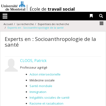
Passer
au
/
École de
travail social
contenu
Liens 
R
Menu
N
Accueil
La recherche
Expertises de recherche
Experts en : Socioanthropologie de la santé
Experts en : Socioanthropologie de la
santé
CLOOS, Patrick
Professeur agrégé
Action intersectorielle
Médecine sociale
Santé mondiale
Immigration
Inégalités sociales de santé
Racisme et racialisation