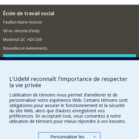
deuxième postdoctorat au Biosignal Interaction and
privilégie des recherches qualitatives, réalisées dans
Personhood Technology Lab de l’École de
une perspective transdisciplinaire.
École de travail social
physiothérapie et d'ergothérapie de l'Université McGill.
La principale méthodologie de recherche que j’utilise est
Pavillon Marie-Victorin
l’ethnographie que je combine avec la recherche
participative et des méthodes qualitatives et
90 Av. Vincent-d'Indy
quantitatives.
Montréal QC H2V 2S9
Nouvelles et événements
Comment soutenir l'École?
BESOIN D'AIDE?
L’UdeM reconnaît l’importance de respecter
Plan du site
la vie privée
Signaler une erreur
L’utilisation de témoins nous permet d’améliorer et de
Accessibilité
personnaliser votre expérience Web. Certains témoins sont
obligatoires pour assurer le fonctionnement et la sécurité
FACULTÉ DES ARTS ET DES SCIENCES
du site Web, alors que d’autres enregistrent vos
préférences. En acceptant tout, vous consentez à notre
Nos départements et écoles
utilisation de témoins pour mieux répondre à vos besoins.
Nos centres d'études
Nos programmes et cours
Personnaliser les
>