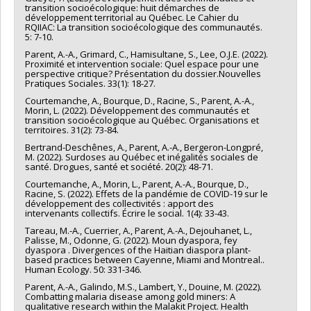
transition socioécologique: huit démarches de
développement territorial au Québec. Le Cahier du
RQIIAC: La transition socioécologique des communautés.
5: 7-10.
Parent, A.-A., Grimard, C., Hamisultane, S., Lee, O.J.E. (2022).
Proximité et intervention sociale: Quel espace pour une
perspective critique? Présentation du dossier.Nouvelles
Pratiques Sociales. 33(1): 18-27.
Courtemanche, A., Bourque, D., Racine, S., Parent, A.-A.,
Morin, L. (2022). Développement des communautés et
transition socioécologique au Québec. Organisations et
territoires. 31(2): 73-84.
Bertrand-Deschênes, A., Parent, A.-A., Bergeron-Longpré,
M. (2022). Surdoses au Québec et inégalités sociales de
santé. Drogues, santé et société. 20(2): 48-71.
Courtemanche, A., Morin, L., Parent, A.-A., Bourque, D.,
Racine, S. (2022). Effets de la pandémie de COVID-19 sur le
développement des collectivités : apport des
intervenants collectifs. Écrire le social. 1(4): 33-43.
Tareau, M.-A., Cuerrier, A., Parent, A.-A., Dejouhanet, L.,
Palisse, M., Odonne, G. (2022). Moun dyaspora, fey
dyaspora . Divergences of the Haitian diaspora plant-
based practices between Cayenne, Miami and Montreal..
Human Ecology. 50: 331-346.
Parent, A.-A., Galindo, M.S., Lambert, Y., Douine, M. (2022).
Combatting malaria disease among gold miners: A
qualitative research within the Malakit Project. Health