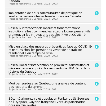
sciences humaines du Canada
Canada
Co-chercheurs :
Lourdès Rodriguez Del Barrio
,
Roxane Caron
Projet de recherche au Canada / 2022 - 2023
Programmes de subvention :
PVXXXXXX-Subvention Savoir
,
André-Anne Parent
Sources de financement :
CRSH/Conseil de recherches en
Chercheur principal :
Implantation de deux communautés de pratique en
Nassera Touati
sciences humaines du Canada
soutien à l'action intersectorielle locale au Canada
Co-chercheurs :
André-Anne Parent
Programmes de subvention :
PV153480-Subventions de
Projet de recherche au Canada / 2021 - 2023
Sources de financement :
CRSH/Conseil de recherches en
développement Savoir
sciences humaines du Canada
Chercheur principal :
Réseaux intersectoriels locaux et transformations
Angèle Bilodeau
Programmes de subvention :
PVXXXXXX-Subvention
institutionnelles : comment les acteurs locaux peuvent-ils
Co-chercheurs :
Louise Potvin
,
André-Anne Parent
institutionnelle globale
promouvoir les innovations sociales ? -volet COVID-19
Sources de financement :
CRSH/Conseil de recherches en
Projet de recherche au Canada / 2021 - 2022
sciences humaines du Canada
Programmes de subvention :
PV152160-Subvention
Sources de financement :
Mise en place des mesures préventives face au COVID-19
FRQSC/Fonds de recherche du
Connexion
et risques chez les personnes vivant de l’instabilité
Québec - Société et culture (FQRSC)
résidentielle en temps de crise
Programmes de subvention :
PVXXXXXX-(SE) Programme
Projet de recherche au Canada / 2020 - 2022
Soutien aux équipes de recherche - Stade de développement
: Renouvellement
Chercheur principal :
Réseau local et intervention de proximité: constitution et
André-Anne Parent
mise en oeuvre auprès des résidents de HLM dans deux
Sources de financement :
FRQS/Fonds de recherche du
régions du Québec
Québec - Santé (FRSQ)
Projet de recherche au Canada / 2017 - 2022
Programmes de subvention :
PVXXXXXX-Initiatives dans le
cadre de la pandémie COVID-19
Chercheur principal :
Mort par surdose au Québec: une analyse de contenu
André-Anne Parent
des rapports du coroner
Sources de financement :
FRQSC/Fonds de recherche du
Projet de recherche au Canada / 2019 - 2021
Québec - Société et culture (FQRSC)
Programmes de subvention :
PV113813-(NP) Soutien à la
Chercheur principal :
Sécurité alimentaire et population Palikur de St-Georges
André-Anne Parent
recherche pour la relève professorale
de l'Oyapock, Guyane française : vers un partenariat
pour un mieux-être,