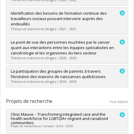
Diplôme obtenu :
M. Sc.
Lien vers le document dans Papyrus
Diplômé(e) :
Lamothe, Geneviève
Identification des besoins de formation continue des
Cycle :
Maîtrise
travailleurs sociaux pouvant intervenir auprès des
Diplôme obtenu :
M. Sc.
endeuillés
Lien vers le document dans Papyrus
Thèses et mémoires dirigés / 2021 - 2021
Diplômé(e) :
Morin, Elisabeth
Le point de vue des personnes touchées par le cancer
Cycle :
Maîtrise
quant aux interactions entre les équipes spécialisées en
Diplôme obtenu :
M. Sc.
cancérologie et les organismes du tiers secteur
Lien vers le document dans Papyrus
Thèses et mémoires dirigés / 2020 - 2020
Diplômé(e) :
Courval, Marie-Josée
La participation des groupes de parents à travers
Cycle :
Maîtrise
l’évolution des maisons de naissances québécoises
Diplôme obtenu :
M. Sc.
Thèses et mémoires dirigés / 2018 - 2018
Lien vers le document dans Papyrus
Diplômé(e) :
Lorrain, Roxanne
Cycle :
Maîtrise
Projets de recherche
Tout déplier
Diplôme obtenu :
M. Sc.
Lien vers le document dans Papyrus
Clinic Mauve – Transforming integrated care and the
health workforce for LGBTQIA+ migrant and racialized
communities
Projet de recherche au Canada / 2024 - 2029