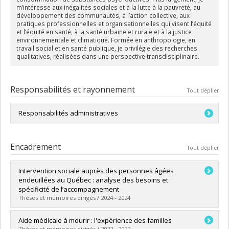
m’intéresse aux inégalités sociales et à la lutte à la pauvreté, au
développement des communautés, à l’action collective, aux
pratiques professionnelles et organisationnelles qui visent l’équité
et l’équité en santé, à la santé urbaine et rurale et à la justice
environnementale et climatique. Formée en anthropologie, en
travail social et en santé publique, je privilégie des recherches
qualitatives, réalisées dans une perspective transdisciplinaire.
Responsabilités et rayonnement
Tout déplier
Responsabilités administratives
Responsable de la formation pratique, 2e cycle
Encadrement
Tout déplier
Intervention sociale auprès des personnes âgées
endeuillées au Québec : analyse des besoins et
spécificité de l’accompagnement
Thèses et mémoires dirigés / 2024 - 2024
Diplômé(e) :
Kirilova, Yanna Dimitrova
Aide médicale à mourir : l'expérience des familles
Cycle :
Maîtrise
Thèses et mémoires dirigés / 2022 - 2022