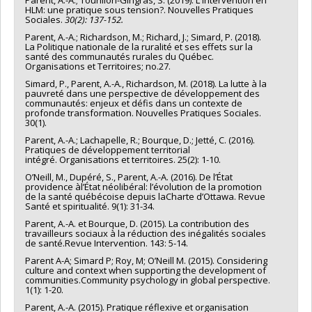
Parent, A.-A.; Tourillon-Gingras, S. (2019). L'intervention en
HLM: une pratique sous tension?. Nouvelles Pratiques
Sociales.
30(2): 137-152.
Parent, A.-A.; Richardson, M.; Richard, J.; Simard, P. (2018).
La Politique nationale de la ruralité et ses effets sur la
santé des communautés rurales du Québec.
Organisations et Territoires; no.27.
Simard, P., Parent, A.-A., Richardson, M. (2018). La lutte à la
pauvreté dans une perspective de développement des
communautés: enjeux et défis dans un contexte de
profonde transformation. Nouvelles Pratiques Sociales.
30(1).
Parent, A.-A.; Lachapelle, R.; Bourque, D.; Jetté, C. (2016).
Pratiques de développement territorial
intégré. Organisations et territoires. 25(2): 1-10.
O’Neill, M., Dupéré, S., Parent, A.-A. (2016). De l’État
providence àl’État néolibéral: l’évolution de la promotion
de la santé québécoise depuis laCharte d’Ottawa. Revue
Santé et spiritualité. 9(1): 31-34.
Parent, A.-A. et Bourque, D. (2015). La contribution des
travailleurs sociaux à la réduction des inégalités sociales
de santé.Revue Intervention. 143: 5-14.
Parent A-A; Simard P; Roy, M; O’Neill M. (2015). Considering
culture and context when supporting the development of
communities.Community psychology in global perspective.
1(1): 1-20.
Parent, A.-A. (2015). Pratique réflexive et organisation