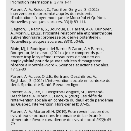
Promotion International. 37(4): 1-11.
Parent, A.-A., Reiser, C., Tourillon-Gingras, S. (2022).
Intervention de proximité auprès de résidents
d’habitations à loyer modique de Montréal et Québec.
Nouvelles pratiques sociales. 33(1): 89-111.
Gagnon, F., Racine, S., Bourque, D., Parent, A.-A., Dunoyer,
A., Morin, L. (2022). Proximité relationnelle et philanthropie
subventionnaire : promesse ou dérive potentielle?.
Nouvelles pratiques sociales. 33(1): 50-68.
Blain, MJ, L. Rodriguez del Barrio, R Caron, A-A Parent, L
Bouqentar, M Lezeau. (2021). « Je ne comprends pas
encore trop le système : ressources de soutien en
employabilité pour de jeunes adultes d’immigration
récente à Montréal-Nord ». Sciences et actions sociales.
17: 52-80.
Parent, A.-A., Lee, O.U.E.; Bertrand-Deschênes, A.;
Beghdadi, S. (2021). L'intervention sociale en contexte de
deuil. Spiritualité Santé. Revue en ligne.
Parent, A.-A., Lee, E., Bergeron-Longpré, M., Bertrand-
Deschênes, A., Morin, E., Leon, A. (2020). Les défis de
l’intervention sociale en contexte du deuil et de pandémie
au Québec. Intervention. Hors-série(1): 37-45.
Parent, A.-A.; Martorell, H. (2019). Pour revoir l'action des
travailleurs sociaux dans le domaine de la sécurité
alimentaire. Revue canadienne de travail social.
36(2): 49-
70.