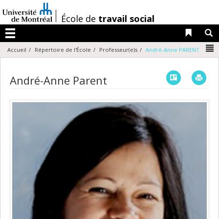
Passer
au
/
École de
travail social
contenu
Liens 
R
Menu
N
Accueil
Répertoire de l'École
Professeur(e)s
André-Anne PARENT
Vcard
Imp
André-Anne Parent