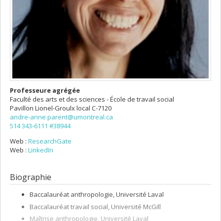
Professeure agrégée
Faculté des arts et des sciences - École de travail social
Pavillon Lionel-Groulx
local C-7120
andre-anne.parent@umontreal.ca
514 343-6111 #38944
Web :
ResearchGate
Web :
LinkedIn
Biographie
Baccalauréat anthropologie, Université Laval
Baccalauréat travail social, Université McGill
Maîtrise anthropologie, Université Laval