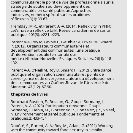
communautaire : le point de vue de professionnels sur la
stratégie de soutien au développement des
communautés en santé publique.Approches
inductives, numéro spécial sur les pratiques
réflexives.3(1): 39-67.
Tremblay, M.-C. et Parent, A.-A. (2014). Reflexivity in PHIR:
Let’s have a reflexive talk!. Revue canadienne de santé
publique. 105(3): e221-e223.
Parent A-A, Roy M, Lavoie C, Gauthier A, O’Neill M, Simard
P. (2013). Organisateurs communautaires et
développement des communautés : une pratique
d’intervention sociale territoriale qui
mérite réflexion.Nouvelles Pratiques Sociales. 26(1): 118-
132.
Parent A-A, O’Neill M, Roy B, Simard P. (2012). Entre santé
publique et organisation communautaire : points de
convergence et de divergence autour du développement
des communautés au Québec.Revue de l’Université de
Moncton. 43(1-2): 67-90.
Chapitres de livres
Bouchard-Bastien, E., Brisson, G., Goupil-Sormany, I.,
Parent, A.-A. (2023). Participation citoyenne. Goupil-
Sormany, I., Debia, M., Glorennec, P., Gonzalez, J.P., Noisel,
N. Environnement et santé publique. Fondements et
pratiques.2: 433-454.
Dupéré, S.; Parent, A.-A.; Roy, M.; Adam, G. (2021). Working
with the community toward food security in Limoilou,