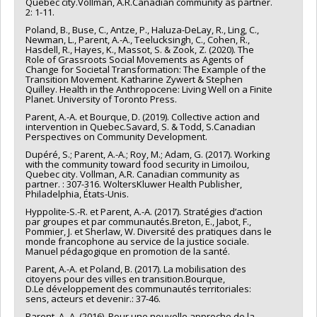
Quebec city.Vollman, A.R.Canadian community as partner.
2: 1-11.
Poland, B., Buse, C., Antze, P., Haluza-DeLay, R., Ling, C.,
Newman, L., Parent, A.-A., Teelucksingh, C., Cohen, R.,
Hasdell, R., Hayes, K., Massot, S. & Zook, Z. (2020). The
Role of Grassroots Social Movements as Agents of
Change for Societal Transformation: The Example of the
Transition Movement. Katharine Zywert & Stephen
Quilley. Health in the Anthropocene: Living Well on a Finite
Planet. University of Toronto Press.
Parent, A.-A. et Bourque, D. (2019). Collective action and
intervention in Quebec.Savard, S. & Todd, S.Canadian
Perspectives on Community Development.
Dupéré, S.; Parent, A.-A.; Roy, M.; Adam, G. (2017). Working
with the community toward food security in Limoilou,
Quebec city. Vollman, A.R. Canadian community as
partner. : 307-316. WoltersKluwer Health Publisher,
Philadelphia, États-Unis.
Hyppolite-S.-R. et Parent, A.-A. (2017). Stratégies d’action
par groupes et par communautés.Breton, E., Jabot, F.,
Pommier, J. et Sherlaw, W. Diversité des pratiques dans le
monde francophone au service de la justice sociale.
Manuel pédagogique en promotion de la santé.
Parent, A.-A. et Poland, B. (2017). La mobilisation des
citoyens pour des villes en transition.Bourque,
D.Le développement des communautés territoriales:
sens, acteurs et devenir.: 37-46.
Parent, A.-A. (2016). Pour une nouvelle approche de la