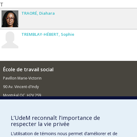
T
TRAORÉ
Diahara
TREMBLAY-HÉBERT
Sophie
École de travail social
Pavillon Marie-Victorin
90 Av. Vincent-d'Indy
Montréal QC H2V 2S9
Nouvelles et événements
Comment soutenir l'École?
L’UdeM reconnaît l’importance de
respecter la vie privée
BESOIN D'AIDE?
L’utilisation de témoins nous permet d’améliorer et de
Plan du site