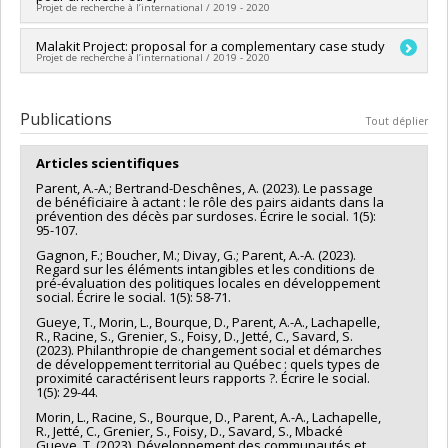
Projet de recherche à l’international / 2019 - 2020
Chercheur principal :
Malakit Project: proposal for a complementary case study
André-Anne Parent
Projet de recherche à l’international / 2019 - 2020
Chercheur principal :
André-Anne Parent
Publications
Tout déplier
Articles scientifiques
Parent, A.-A.; Bertrand-Deschênes, A. (2023). Le passage
de bénéficiaire à actant : le rôle des pairs aidants dans la
prévention des décès par surdoses. Écrire le social. 1(5):
95-107.
Gagnon, F.; Boucher, M.; Divay, G.; Parent, A.-A. (2023).
Regard sur les éléments intangibles et les conditions de
pré-évaluation des politiques locales en développement
social. Écrire le social. 1(5): 58-71.
Gueye, T., Morin, L., Bourque, D., Parent, A.-A., Lachapelle,
R., Racine, S., Grenier, S., Foisy, D., Jetté, C., Savard, S.
(2023). Philanthropie de changement social et démarches
de développement territorial au Québec : quels types de
proximité caractérisent leurs rapports ?. Écrire le social.
1(5): 29-44.
Morin, L., Racine, S., Bourque, D., Parent, A.-A., Lachapelle,
R., Jetté, C., Grenier, S., Foisy, D., Savard, S., Mbacké
Gueye, T. (2023). Développement des communautés et