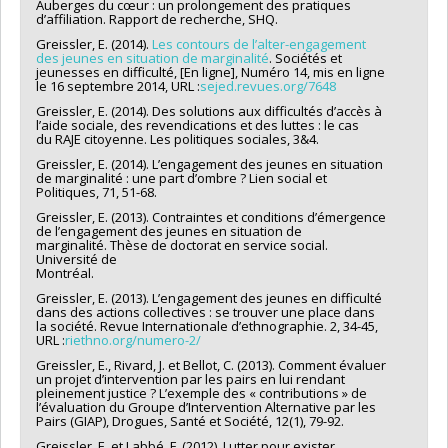
Auberges du cœur : un prolongement des pratiques
d’affiliation. Rapport de recherche, SHQ.
Greissler, E. (2014).
Les contours de l’alter-engagement
des jeunes en situation de marginalité
. Sociétés et
jeunesses en difficulté, [En ligne], Numéro 14, mis en ligne
le 16 septembre 2014, URL :
sejed.revues.org/7648
Greissler, E. (2014). Des solutions aux difficultés d’accès à
l’aide sociale, des revendications et des luttes : le cas
du RAJE citoyenne. Les politiques sociales, 3&4.
Greissler, E. (2014). L’engagement des jeunes en situation
de marginalité : une part d’ombre ? Lien social et
Politiques, 71, 51-68.
Greissler, E. (2013). Contraintes et conditions d’émergence
de l’engagement des jeunes en situation de
marginalité. Thèse de doctorat en service social.
Université de
Montr
Greissler, E. (2013). L’engagement des jeunes en difficulté
dans des actions collectives : se trouver une place dans
la société. Revue Internationale d’ethnographie. 2, 34-45,
URL :
riethno.org/numero-2/
Greissler, E., Rivard, J. et Bellot, C. (2013). Comment évaluer
un projet d’intervention par les pairs en lui rendant
pleinement justice ? L’exemple des « contributions » de
l’évaluation du Groupe d’Intervention Alternative par les
Pairs (GIAP), Drogues, Santé et Société, 12(1), 79-92.
Greissler, E. et Labbé, F. (2012). Lutter pour exister.