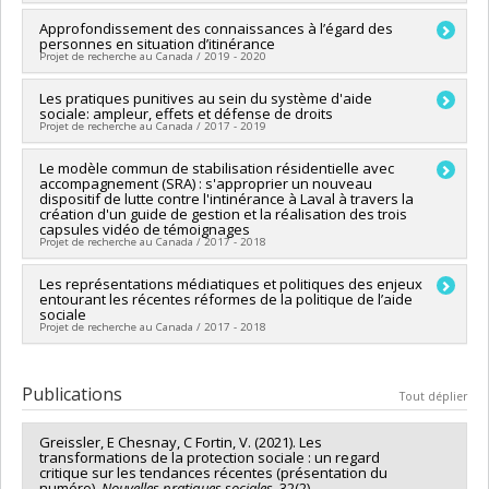
Esposito
,
Elisabeth Greissler
,
Amélie Maugère
,
Marianne
Chercheur principal :
Approfondissement des connaissances à l’égard des
André-Anne Parent
Quirouette
,
Joao Gustavo Vieira Velloso
,
Marie-Eve Sylvestre
personnes en situation d’itinérance
Co-chercheurs :
Deena White
,
Christian Jetté
,
Elisabeth
,
Suzanne Bouclin
,
Emmanuelle Bernheim
,
Dalia Gesualdi-
Projet de recherche au Canada / 2019 - 2020
Greissler
Fecteau
,
Dominique Bernier
,
Francis Dupuis-Déri
,
Paul Eid
,
Sources de financement :
IRSC/Instituts de recherche en
Christine Vézina
,
Véronique Fortin
,
Ted Rutland
,
Louis
Chercheur principal :
Les pratiques punitives au sein du système d'aide
Sue-Ann MacDonald
santé du Canada
sociale: ampleur, effets et défense de droits
Gaudreau
,
Fabrice Fernandez
,
Dahlia Namian
,
Eduardo
Co-chercheurs :
Elisabeth Greissler
,
Annie Fontaine
,
Philippe-
Programmes de subvention :
PVXXXXXX-Subventions pour
Projet de recherche au Canada / 2017 - 2019
Gonzales Castillo
,
Elise Lemercier
,
Justin Piché
,
Sandra
Benoît Côté
réunion, planification et dissémination
Lehalle
,
Catherine Chesnay
,
Guillaume Ouellet
,
Katharine
Sources de financement :
MSSS/Ministère de la Santé et des
Chercheur principal :
Le modèle commun de stabilisation résidentielle avec
Véronique Fortin
Larose-Hébert
,
Sule Tomkinson
,
Jade Bourdages
,
Martin
Services sociaux
accompagnement (SRA) : s'approprier un nouveau
Co-chercheurs :
Céline Bellot (In memoriam)
,
Elisabeth
Goyette
Programmes de subvention :
dispositif de lutte contre l'intinérance à Laval à travers la
Greissler
Sources de financement :
création d'un guide de gestion et la réalisation des trois
CRSH/Conseil de recherches en
Sources de financement :
CRSH/Conseil de recherches en
capsules vidéo de témoignages
sciences humaines du Canada
Projet de recherche au Canada / 2017 - 2018
sciences humaines du Canada
Programmes de subvention :
PVXXXXXX-Lettre d'intention
Programmes de subvention :
PVXXXXXX-Subvention Savoir
Chercheur principal :
Les représentations médiatiques et politiques des enjeux
Elisabeth Greissler
entourant les récentes réformes de la politique de l’aide
Sources de financement :
CRSH/Conseil de recherches en
sociale
sciences humaines du Canada
Projet de recherche au Canada / 2017 - 2018
Programmes de subvention :
PVXXXXXX-FGR – Subvention de
recherche institutionnelle
Chercheur principal :
Elisabeth Greissler
Sources de financement :
CRSH/Conseil de recherches en
Publications
Tout déplier
sciences humaines du Canada
Programmes de subvention :
PVX20020-Subvention
Greissler, E Chesnay, C Fortin, V. (2021). Les
institutionnelle du CRSH - Subventions d'exploration
transformations de la protection sociale : un regard
critique sur les tendances récentes (présentation du
numéro).
Nouvelles pratiques sociales
. 32(2).