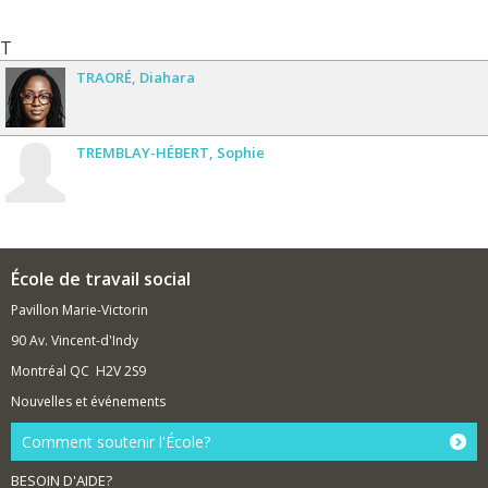
T
TRAORÉ
Diahara
TREMBLAY-HÉBERT
Sophie
École de travail social
Pavillon Marie-Victorin
90 Av. Vincent-d'Indy
Montréal QC H2V 2S9
Nouvelles et événements
Comment soutenir l'École?
BESOIN D'AIDE?