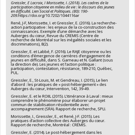
Greissler, E Lacroix, I Morissette, I. (2018). Les cadres de la
participation citoyenne en milieu de vie : le discours des jeunes
en difficulté. Lien Social et Politiques. (80): 190-
209.
https://doi.org/10.7202/1044116ar
René, J-F, Morissette, I. et Greissler, E. (2016). La recherche-
action participative : les enjeux de la co-construction des
connaissances. Exemple d’une démarche avec les
Auberges du cœur, Revue du CREMIS (Centre de
recherche de Montréal sur les inégalités sociales et les
discriminations), 8(2).
Greissler, E. et Labbé, F. (2016). Le RAJE citoyenne ou les
conditions d’émergence de carrières d’engagement de
jeunes en difficulté, dans S. Garneau et N. Gallant (sous
la direction de). Les jeunes et l’action politique :
participation, contestation, résistance, 189-210, Québec,
PUL.
Greissler, E., St-Louis, M. et Gendreau, I. (2015), Le lien
d’abord : les pratiques de « post-hébergement » des
Auberges du cœur, Intervention, 142, 39-49.
Greissler, E. et le ROIIL (2015). L’itinérance à Laval : mieux
comprendre le phénomène pour élaborer un projet
commun de stabilisation résidentielle avec
accompagnement (SRA). Rapport de recherche, SPLI.
Morissette, I., Greissler, E., et René, J-F. (2015). Les
pratiques d’action collective des Auberges du cœur.
Rapport de recherche, Montréal : CRÉMIS.
Greissler, E. (2014). Le post-hébergement dans les