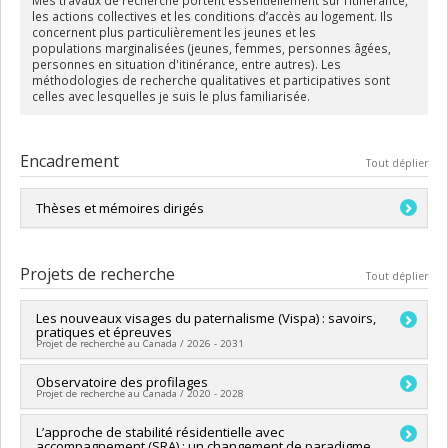
les actions collectives et les conditions d’accès au logement. Ils
concernent plus particulièrement les jeunes et les
populations marginalisées (jeunes, femmes, personnes âgées,
personnes en situation d'itinérance, entre autres). Les
méthodologies de recherche qualitatives et participatives sont
celles avec lesquelles je suis le plus familiarisée.
Encadrement
Tout déplier
Thèses et mémoires dirigés
Tinhinane Adjtoutah, qui travaille actuellement sur le
mouvement du Hirak et les manifestations de l'engagement
Projets de recherche
Tout déplier
des jeunes sur Internet.
Les nouveaux visages du paternalisme (Vispa) : savoirs,
pratiques et épreuves
Projet de recherche au Canada / 2026 - 2031
Chercheur principal :
Observatoire des profilages
Nicolas Sallée
Projet de recherche au Canada / 2020 - 2028
Co-chercheurs :
Elisabeth Greissler
,
Carolyne Grimard
,
Marie
Dumollard
,
Pierre Pariseau-Legault
,
Mathilde Turcotte
,
Chercheur principal :
L’approche de stabilité résidentielle avec
Céline Bellot (In memoriam)
,
Sue-Ann
Guillaume Ouellet
,
Renaud Goyer
,
Anta Niang
,
Marie-
accompagnement (SRA) : un changement de paradigme