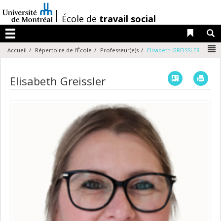
Passer
au
/
École de
travail social
contenu
Liens 
R
Menu
N
Accueil
Répertoire de l'École
Professeur(e)s
Elisabeth GREISSLER
Vcard
Imp
Elisabeth Greissler