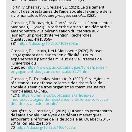
Fortin, V Chesnay, C Greissler, E. (2021). Le traitement
punitif des prestataires de l’aide sociale : l’exemple de la
« vie maritale ».
Nouvelles pratiques sociales
. 32(2).
Greissler, E Bentayeb, N González Castillo, E Morissette, I
Marineau, E. (2021). La recherche-action : une démarche
émancipatrice ? La pérennisation du "service aux
jeunes", un projet d'intervention. Recherches
Qualitatives, 41(1), 358–
381.
https://doi.org/10.7202/1088808ar
Greissler, E., Lacroix, I. et I. Morissette (2020). Penser
l'engagement des jeunes "en difficulté". Leurs
expériences à partir des milieux de vie. Presses de
l'université du
Québec.
https://www.puq.ca/catalogue/livres/penser-
engagement-des-jeunes-difficulte-3274.html
Greissler, E., Tremblay-Marcotte, Y. (2020). Stratégies de
résistance : La défense collective des droits à l’aide
sociale au sein de trois organismes communautaires
montréalais. CRÉMIS.
12(1).
https://cremis.ca/publications/articles-et-
medias/strategies-de-resistance-la-defense-collective-
des-droits-a-laide-sociale/
Maugère, A., Greissler, E. (2019). Qui sont les prestataires
de l’aide sociale ? Analyse des débats médiatiques
entourant la réforme de l’aide sociale au Québec (2015-
2016). Reflets. 25(1), 51-
70.
https://doi.org/10.7202/1064667ar