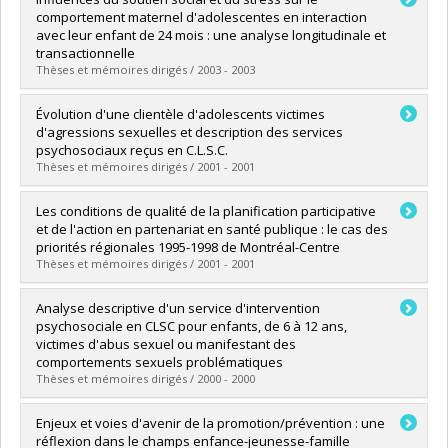
Cycle :
Maîtrise
comportement maternel d'adolescentes en interaction
Diplôme obtenu :
M. Sc.
avec leur enfant de 24 mois : une analyse longitudinale et
Lien vers le document dans Papyrus
transactionnelle
Thèses et mémoires dirigés / 2003 - 2003
Diplômé(e) :
Roy, Catherine
Évolution d'une clientèle d'adolescents victimes
Cycle :
Doctorat
d'agressions sexuelles et description des services
Diplôme obtenu :
Ph. D.
psychosociaux reçus en C.L.S.C.
Lien vers le document dans Papyrus
Thèses et mémoires dirigés / 2001 - 2001
Diplômé(e) :
Hamelin, Annie
Les conditions de qualité de la planification participative
Cycle :
Maîtrise
et de l'action en partenariat en santé publique : le cas des
Diplôme obtenu :
M. Sc.
priorités régionales 1995-1998 de Montréal-Centre
Lien vers le document dans Papyrus
Thèses et mémoires dirigés / 2001 - 2001
Diplômé(e) :
Bilodeau, Angèle
Analyse descriptive d'un service d'intervention
Cycle :
Doctorat
psychosociale en CLSC pour enfants, de 6 à 12 ans,
Diplôme obtenu :
Ph. D.
victimes d'abus sexuel ou manifestant des
Lien vers le document dans Papyrus
comportements sexuels problématiques
Thèses et mémoires dirigés / 2000 - 2000
Diplômé(e) :
Turner, Julie
Enjeux et voies d'avenir de la promotion/prévention : une
Cycle :
Maîtrise
réflexion dans le champs enfance-jeunesse-famille