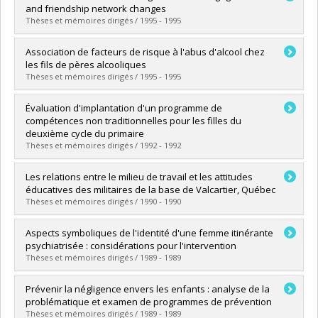
Cycle :
Doctorat
and friendship network changes
Diplôme obtenu :
Ph. D.
Thèses et mémoires dirigés / 1995 - 1995
Lien vers le document dans Papyrus
Diplômé(e) :
Ellenbogen, Stephen
Association de facteurs de risque à l'abus d'alcool chez
Cycle :
Maîtrise
les fils de pères alcooliques
Diplôme obtenu :
M. Sc.
Thèses et mémoires dirigés / 1995 - 1995
Lien vers le document dans Papyrus
Diplômé(e) :
Sacchitelle, Catherine
Évaluation d'implantation d'un programme de
Cycle :
Maîtrise
compétences non traditionnelles pour les filles du
Diplôme obtenu :
M. Sc.
deuxième cycle du primaire
Lien vers le document dans Papyrus
Thèses et mémoires dirigés / 1992 - 1992
Diplômé(e) :
Cameron, Sylvie
Les relations entre le milieu de travail et les attitudes
Cycle :
Maîtrise
éducatives des militaires de la base de Valcartier, Québec
Diplôme obtenu :
M. Sc.
Thèses et mémoires dirigés / 1990 - 1990
Lien vers le document dans Papyrus
Diplômé(e) :
Dufresne, Denis
Aspects symboliques de l'identité d'une femme itinérante
Cycle :
Maîtrise
psychiatrisée : considérations pour l'intervention
Diplôme obtenu :
M. Sc.
Thèses et mémoires dirigés / 1989 - 1989
Lien vers le document dans Papyrus
Diplômé(e) :
Lalonde, Lise
Prévenir la négligence envers les enfants : analyse de la
Cycle :
Maîtrise
problématique et examen de programmes de prévention
Diplôme obtenu :
M. Sc.
Thèses et mémoires dirigés / 1989 - 1989