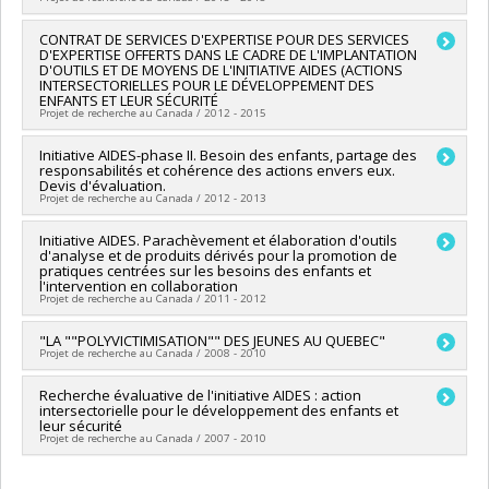
Services sociaux
Programmes de subvention :
Chercheur principal :
CONTRAT DE SERVICES D'EXPERTISE POUR DES SERVICES
Jo-Anne Wemmers
D'EXPERTISE OFFERTS DANS LE CADRE DE L'IMPLANTATION
Co-chercheurs :
Claire Chamberland
,
Dominique Damant
,
D'OUTILS ET DE MOYENS DE L'INITIATIVE AIDES (ACTIONS
Delphine Collin-Vézina
,
Marie-Ève Clément
,
Geneviève
INTERSECTORIELLES POUR LE DÉVELOPPEMENT DES
Lessard
,
Marie-Hélène Gagné
ENFANTS ET LEUR SÉCURITÉ
Projet de recherche au Canada / 2012 - 2015
Sources de financement :
Ministère de la Justice
Programmes de subvention :
Chercheur principal :
Initiative AIDES-phase II. Besoin des enfants, partage des
Claire Chamberland
responsabilités et cohérence des actions envers eux.
Sources de financement :
Centre jeunesse du Bas Saint-
Devis d'évaluation.
Laurent
Projet de recherche au Canada / 2012 - 2013
Programmes de subvention :
Chercheur principal :
Initiative AIDES. Parachèvement et élaboration d'outils
Claire Chamberland
d'analyse et de produits dérivés pour la promotion de
Co-chercheurs :
Sarah Dufour
,
Carl Lacharité
,
Marie-Ève
pratiques centrées sur les besoins des enfants et
Clément
,
Louise Lemay
l'intervention en collaboration
Sources de financement :
MSSS/Ministère de la Santé et des
Projet de recherche au Canada / 2011 - 2012
Services sociaux
Programmes de subvention :
Chercheur principal :
"LA ""POLYVICTIMISATION"" DES JEUNES AU QUEBEC"
Carl Lacharité
,
Claire Chamberland
Projet de recherche au Canada / 2008 - 2010
Co-chercheurs :
Marie-Andrée Poirier
,
Sarah Dufour
,
Marie-
Ève Clément
,
Louise Lemay
Chercheur principal :
Recherche évaluative de l'initiative AIDES : action
Claire Chamberland
Sources de financement :
Avenir d'enfants
intersectorielle pour le développement des enfants et
Programmes de subvention :
leur sécurité
Projet de recherche au Canada / 2007 - 2010
Chercheur principal :
Claire Chamberland