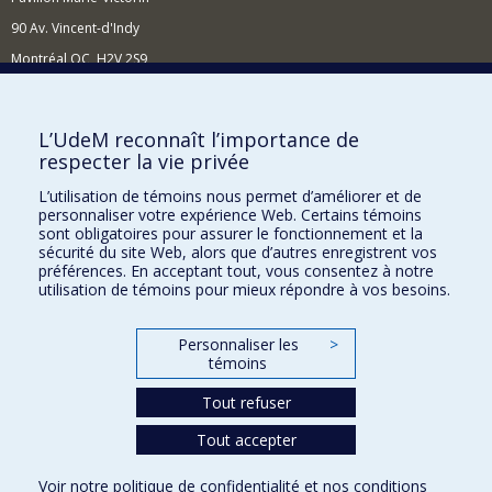
90 Av. Vincent-d'Indy
Montréal QC H2V 2S9
Nouvelles et événements
Comment soutenir l'École?
L’UdeM reconnaît l’importance de
respecter la vie privée
BESOIN D'AIDE?
L’utilisation de témoins nous permet d’améliorer et de
Plan du site
personnaliser votre expérience Web. Certains témoins
Signaler une erreur
sont obligatoires pour assurer le fonctionnement et la
sécurité du site Web, alors que d’autres enregistrent vos
Accessibilité
préférences. En acceptant tout, vous consentez à notre
utilisation de témoins pour mieux répondre à vos besoins.
FACULTÉ DES ARTS ET DES SCIENCES
Nos départements et écoles
Personnaliser les
>
témoins
Nos centres d'études
Tout refuser
Nos programmes et cours
Tout accepter
Confidentialité
Voir notre
politique de confidentialité
et nos
conditions