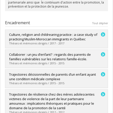
partenariale ainsi que le continuum d'action entre la promotion, la
prévention et la protection de la jeunesse.
Encadrement
Tout déplier
Culture, religion and childrearing practice : a case study of
practicing Muslim-Moroccan immigrants in Québec
Thèses et mémoires dirigés / 2017 - 2017
Diplômé(e) :
Elkchirid, Abdelfettan
Collaborer : un jeu d’enfant? : regards des parents de
Cycle :
Doctorat
familles vulnérables sur les relations famille-école.
Diplôme obtenu :
Ph. D.
Thèses et mémoires dirigés / 2015 - 2015
Lien vers le document dans Papyrus
Diplômé(e) :
Menand, Véronique
Trajectoires décisionnelles de parents d’un enfant ayant
Cycle :
Maîtrise
une condition médicale complexe
Diplôme obtenu :
M. Sc.
Thèses et mémoires dirigés / 2015 - 2015
Lien vers le document dans Papyrus
Diplômé(e) :
Chénard, Josée
Trajectoires de résilience chez des mères adolescentes
Cycle :
Doctorat
victimes de violence de la part de leur partenaire
Diplôme obtenu :
Ph. D.
amoureux : implications théoriques et pratiques pour le
Lien vers le document dans Papyrus
domaine de la promotion de la santé
Thèses et mémoires dirigés / 2012 - 2012