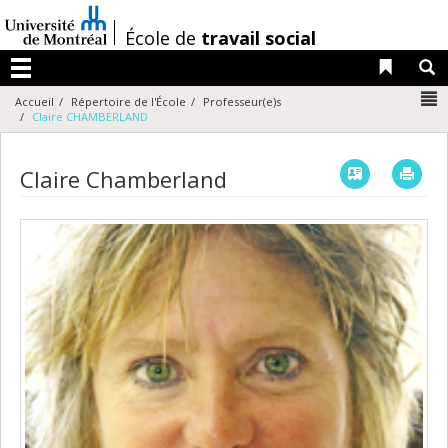
Passer
au
/
École de
travail social
contenu
Liens 
R
Menu
N
Accueil
Répertoire de l'École
Professeur(e)s
Claire CHAMBERLAND
Vcard
Imp
Claire Chamberland