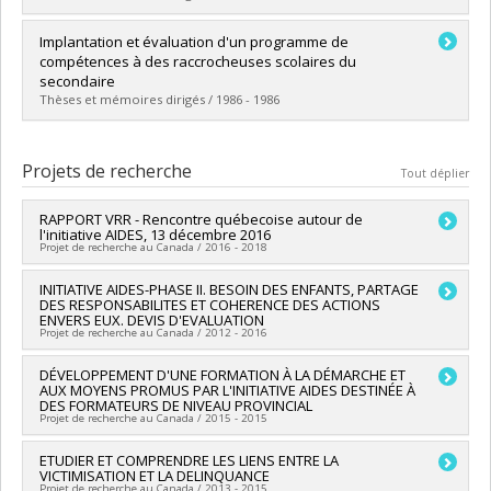
Lien vers le document dans Papyrus
Diplômé(e) :
Michaud, Sylvie
Implantation et évaluation d'un programme de
Cycle :
Maîtrise
compétences à des raccrocheuses scolaires du
Diplôme obtenu :
M. Sc.
secondaire
Lien vers le document dans Papyrus
Thèses et mémoires dirigés / 1986 - 1986
Diplômé(e) :
Loranger, Sylvia
Cycle :
Maîtrise
Projets de recherche
Tout déplier
Diplôme obtenu :
M. Sc.
Lien vers le document dans Papyrus
RAPPORT VRR - Rencontre québecoise autour de
l'initiative AIDES, 13 décembre 2016
Projet de recherche au Canada / 2016 - 2018
Chercheur principal :
INITIATIVE AIDES-PHASE II. BESOIN DES ENFANTS, PARTAGE
Claire Chamberland
DES RESPONSABILITES ET COHERENCE DES ACTIONS
Sources de financement :
Université de Montréal
ENVERS EUX. DEVIS D'EVALUATION
Programmes de subvention :
PINTERNE-F.Internes de
Projet de recherche au Canada / 2012 - 2016
Recherche - Cas spéciaux du VRR (FDGEN006)
Chercheur principal :
DÉVELOPPEMENT D'UNE FORMATION À LA DÉMARCHE ET
Sarah Dufour
,
Claire Chamberland
AUX MOYENS PROMUS PAR L'INITIATIVE AIDES DESTINÉE À
Co-chercheurs :
Carl Lacharité
,
Marie-Ève Clément
,
Louise
DES FORMATEURS DE NIVEAU PROVINCIAL
Lemay
Projet de recherche au Canada / 2015 - 2015
Sources de financement :
MSSS/Ministère de la Santé et des
Services sociaux
Chercheur principal :
ETUDIER ET COMPRENDRE LES LIENS ENTRE LA
Claire Chamberland
Programmes de subvention :
VICTIMISATION ET LA DELINQUANCE
Sources de financement :
MSSS/Ministère de la Santé et des
Projet de recherche au Canada / 2013 - 2015