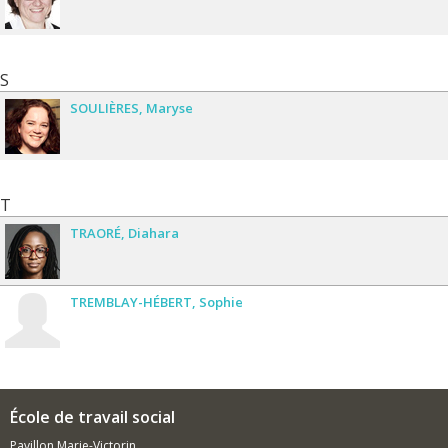
S
SOULIÈRES
Maryse
T
TRAORÉ
Diahara
TREMBLAY-HÉBERT
Sophie
École de travail social
Pavillon Marie-Victorin