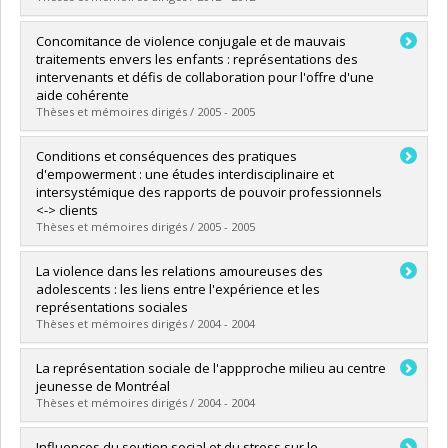
Diplômé(e) :
Lévesque, Sylvie
Concomitance de violence conjugale et de mauvais
Cycle :
Doctorat
traitements envers les enfants : représentations des
Diplôme obtenu :
Ph. D.
intervenants et défis de collaboration pour l'offre d'une
Lien vers le document dans Papyrus
aide cohérente
Thèses et mémoires dirigés / 2005 - 2005
Diplômé(e) :
Lessard, Geneviève
Conditions et conséquences des pratiques
Cycle :
Doctorat
d'empowerment : une études interdisciplinaire et
Diplôme obtenu :
Ph. D.
intersystémique des rapports de pouvoir professionnels
Lien vers le document dans Papyrus
<-> clients
Thèses et mémoires dirigés / 2005 - 2005
Diplômé(e) :
Lemay, Louise
La violence dans les relations amoureuses des
Cycle :
Doctorat
adolescents : les liens entre l'expérience et les
Diplôme obtenu :
Ph. D.
représentations sociales
Lien vers le document dans Papyrus
Thèses et mémoires dirigés / 2004 - 2004
Diplômé(e) :
Bibeau, Guy
La représentation sociale de l'appproche milieu au centre
Cycle :
Maîtrise
jeunesse de Montréal
Diplôme obtenu :
M. Sc.
Thèses et mémoires dirigés / 2004 - 2004
Lien vers le document dans Papyrus
Diplômé(e) :
Keable, Pierre
Influences du soutien social et du stress sur le