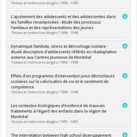
Diplôme obtenu :
M. Sc.
Thèses et mémoires dirigés / 1999 - 1999
Lien vers le document dans Papyrus
Diplômé(e) :
Dallaire, Nicole
L'ajustement des adolescents et des adolescentes dans
Cycle :
Doctorat
les familles recomposées : étude des processus
Diplôme obtenu :
Ph. D.
familiaux et des représentations des jeunes
Lien vers le document dans Papyrus
Thèses et mémoires dirigés / 1998 - 1998
Diplômé(e) :
Saint-Jacques, Marie-Christine
Dynamique familiale, stress et décrochage scolaire :
Cycle :
Doctorat
étude descriptive d'adolescents référés en réadaptation
Diplôme obtenu :
Ph. D.
externe aux Centres Jeunesse de Montréal
Lien vers le document dans Papyrus
Thèses et mémoires dirigés / 1998 - 1998
Diplômé(e) :
Bélair, Monique
Effets d'un programme d'intervention pour décrocheurs
Cycle :
Maîtrise
scolaires sur la valorisation de soi et le sentiment de
Diplôme obtenu :
M. Sc.
compétence
Lien vers le document dans Papyrus
Thèses et mémoires dirigés / 1998 - 1998
Diplômé(e) :
Hébert, Alain
Les contextes écologiques d'incidence de mauvais
Cycle :
Maîtrise
traitements à l'égard des enfants dans la région de
Diplôme obtenu :
M. Sc.
Montréal
Lien vers le document dans Papyrus
Thèses et mémoires dirigés / 1997 - 1997
Diplômé(e) :
Mayer, Micheline
The interrelation between high school disengagement