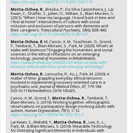
https://doi.org/10.1080/07317115.2021.1891170
Motta-Ochoa, R.
, Bresba, P., Da Silva Castanheira, J., Lai
Kwan, C., Shaffer, S., Julien, O., William, S., Blain-Moraes, S.
(2021). “When I hear my language, I travel back in time and
I feel at home”: Intersections of culture with social
inclusion and exclusion of persons with dementia and
their caregivers.
Transcultural Psychiatry,
58
(6), 828–843.
https://doi.org/10.1177/13634615211001707
Motta-Ochoa, R
. M, Cascio, A. M., Teachman, G., Grond,
F., Tembeck, T., Blain-Moraes, S., Park, M. (2020). What’s at
stake with biomusic? Engaging the humanities and social
sciences in the ethical reflections on an emerging
technology.
Journal of Humanities in Rehabilitation.
https://www.jhrehab.org/2020/05/07/whats-at-stake-with-
biomusic-ethical-reflections-on-an-emerging-technology/
Motta-Ochoa, R.
, Lencucha, R., Xu, J., Park, M. (2020). A
matter of time: grappling everyday ethical tensions
involved in implementing recovery-oriented care in a
psychiatric unit.
Journal of Medical Ethics
,
47
, 179-184
DOI:10.1136/medethics-2019-105423.
Cascio, A. M., Grond, F.,
Motta-Ochoa, R.
, Tembeck, T.,
Blain-Moraes, S. (2019). Working together: ethnographic
observations on participatory design involving adults with
autism.
Human Organization
,
79
(1), 1–12.
https://doi.org/10.17730/0018-7259.79.1.1
Lai Kwan, C., Mahdid, Y.,
Motta-Ochoa, R.
, Lee, K., L.,
Park, M., & Blain-Moraes, S. (2019). Wearable Technology
for Detecting Significant Moments in Individuals with