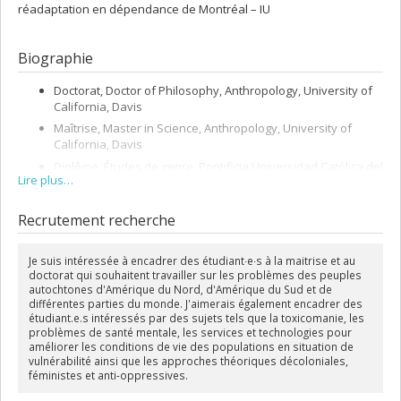
réadaptation en dépendance de Montréal – IU
Biographie
Doctorat, Doctor of Philosophy, Anthropology, University of
California, Davis
Maîtrise, Master in Science, Anthropology, University of
California, Davis
Diplôme, Études de genre, Pontificia Universidad Católica del
Lire plus…
Perú
Baccalauréat, Anthropologie, Pontificia Universidad Católica
Recrutement recherche
del Perú
Je suis intéressée à encadrer des étudiant
∙
e
∙
s à la maitrise et au
doctorat qui souhaitent travailler sur les problèmes des peuples
autochtones d'Amérique du Nord, d'Amérique du Sud et de
différentes parties du monde. J'aimerais également encadrer des
étudiant.e.s intéressés par des sujets tels que la toxicomanie, les
problèmes de santé mentale, les services et technologies pour
améliorer les conditions de vie des populations en situation de
vulnérabilité ainsi que les approches théoriques décoloniales,
féministes et anti-oppressives.