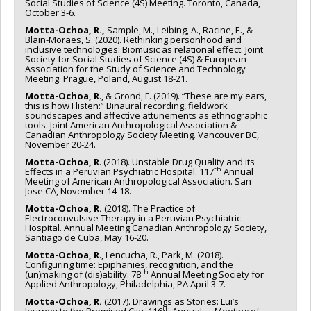
Social Studies of Science (4S) Meeting. Toronto, Canada,
October 3-6.
Motta-Ochoa, R.,
Sample, M., Leibing, A., Racine, E., &
Blain-Moraes, S. (2020). Rethinking personhood and
inclusive technologies: Biomusic as relational effect. Joint
Society for Social Studies of Science (4S) & European
Association for the Study of Science and Technology
Meeting. Prague, Poland, August 18-21.
Motta-Ochoa, R
., & Grond, F. (2019). “These are my ears,
this is how I listen:” Binaural recording, fieldwork
soundscapes and affective attunements as ethnographic
tools. Joint American Anthropological Association &
Canadian Anthropology Society Meeting. Vancouver BC,
November 20-24.
Motta-Ochoa, R
. (2018). Unstable Drug Quality and its
th
Effects in a Peruvian Psychiatric Hospital. 117
Annual
Meeting of American Anthropological Association. San
Jose CA, November 14-18.
Motta-Ochoa, R.
(2018). The Practice of
Electroconvulsive Therapy in a Peruvian Psychiatric
Hospital. Annual Meeting Canadian Anthropology Society,
Santiago de Cuba, May 16-20.
Motta-Ochoa, R
., Lencucha, R., Park, M. (2018).
Configuring time: Epiphanies, recognition, and the
th
(un)making of (dis)ability. 78
Annual Meeting Society for
Applied Anthropology, Philadelphia, PA April 3-7.
Motta-Ochoa, R.
(2017). Drawings as Stories: Lui’s
th
Journey to the Promised City. 116
Annual Meeting of