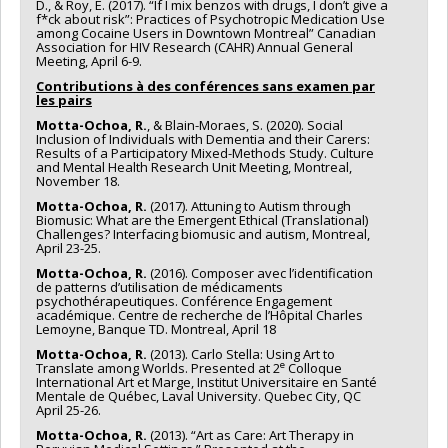
D., & Roy, É. (2017). “If I mix benzos with drugs, I don’t give a
f*ck about risk”: Practices of Psychotropic Medication Use
among Cocaine Users in Downtown Montreal” Canadian
Association for HIV Research (CAHR) Annual General
Meeting, April 6-9.
Contributions à des conférences sans examen par
les pairs
Motta-Ochoa, R.
, & Blain-Moraes, S. (2020). Social
Inclusion of Individuals with Dementia and their Carers:
Results of a Participatory Mixed-Methods Study. Culture
and Mental Health Research Unit Meeting, Montreal,
November 18.
Motta-Ochoa, R.
(2017). Attuning to Autism through
Biomusic: What are the Emergent Ethical (Translational)
Challenges? Interfacing biomusic and autism, Montreal,
April 23-25.
Motta-Ochoa, R.
(2016). Composer avec l’identification
de patterns d’utilisation de médicaments
psychothérapeutiques. Conférence Engagement
académique. Centre de recherche de l’Hôpital Charles
Lemoyne, Banque TD. Montreal, April 18
Motta-Ochoa, R.
(2013). Carlo Stella: Using Art to
e
Translate among Worlds. Presented at 2
Colloque
International Art et Marge, Institut Universitaire en Santé
Mentale de Québec, Laval University. Quebec City, QC
April 25-26.
Motta-Ochoa, R.
(2013). “Art as Care: Art Therapy in