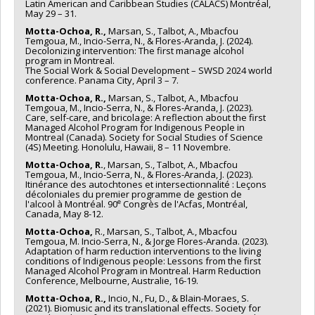
Latin American and Caribbean Studies (CALACS) Montréal,
May 29 – 31.
Motta-Ochoa, R.,
Marsan, S., Talbot, A., Mbacfou
Temgoua, M., Incio-Serra, N., & Flores-Aranda, J. (2024).
Decolonizing intervention: The first manage alcohol
program in Montreal.
The Social Work & Social Development – SWSD 2024 world
conference. Panama City, April 3 – 7.
Motta-Ochoa, R.,
Marsan, S., Talbot, A., Mbacfou
Temgoua, M., Incio-Serra, N., & Flores-Aranda, J. (2023).
Care, self-care, and bricolage: A reflection about the first
Managed Alcohol Program for Indigenous People in
Montreal (Canada). Society for Social Studies of Science
(4S) Meeting. Honolulu, Hawaii, 8 – 11 Novembre.
Motta-Ochoa, R.
, Marsan, S., Talbot, A., Mbacfou
Temgoua, M., Incio-Serra, N., & Flores-Aranda, J. (2023).
Itinérance des autochtones et intersectionnalité : Leçons
décoloniales du premier programme de gestion de
e
l'alcool à Montréal. 90
Congrès de l'Acfas, Montréal,
Canada, May 8-12.
Motta-Ochoa,
R., Marsan, S., Talbot, A., Mbacfou
Temgoua, M. Incio-Serra, N., & Jorge Flores-Aranda. (2023).
Adaptation of harm reduction interventions to the living
conditions of Indigenous people: Lessons from the first
Managed Alcohol Program in Montreal. Harm Reduction
Conference, Melbourne, Australie, 16-19.
Motta-Ochoa, R.,
Incio, N., Fu, D., & Blain-Moraes, S.
(2021). Biomusic and its translational effects. Society for