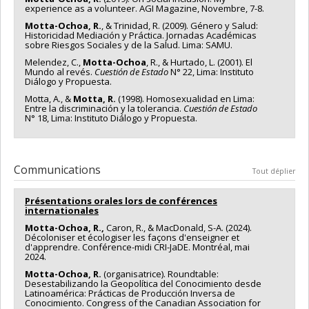
experience as a volunteer. AGI Magazine, Novembre, 7-8.
Motta-Ochoa, R.
, & Trinidad, R. (2009). Género y Salud:
Historicidad Mediación y Práctica. Jornadas Académicas
sobre Riesgos Sociales y de la Salud. Lima: SAMU.
Melendez, C.,
Motta-Ochoa
, R., & Hurtado, L. (2001). El
Mundo al revés.
Cuestión de Estado
N° 22, Lima: Instituto
Diálogo y Propuesta.
Motta, A., &
Motta, R.
(1998). Homosexualidad en Lima:
Entre la discriminación y la tolerancia.
Cuestión de Estado
N° 18, Lima: Instituto Diálogo y Propuesta.
Communications
Tout déplier
Présentations orales lors de conférences
internationales
Motta-Ochoa, R.,
Caron, R., & MacDonald, S-A. (2024).
Décoloniser et écologiser les façons d'enseigner et
d'apprendre. Conférence-midi CRI-JaDE. Montréal, mai
2024.
Motta-Ochoa, R.
(organisatrice). Roundtable:
Desestabilizando la Geopolítica del Conocimiento desde
Latinoamérica: Prácticas de Producción Inversa de
Conocimiento. Congress of the Canadian Association for