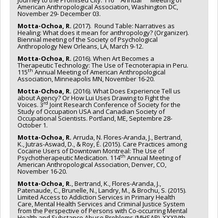
American Anthropological Association, Washington DC,
November 29- December 03.
Motta-Ochoa, R.
(2017). Round Table: Narratives as
Healing: What does it mean for anthropology? (Organizer).
Biennial meeting of the Society of Psychological
Anthropology New Orleans, LA, March 9-12.
Motta-Ochoa, R.
(2016). When Art Becomes a
Therapeutic Technology: The Use of Tecnoterapia in Peru.
th
115
Annual Meeting of American Anthropological
Association, Minneapolis MN, November 16-20.
Motta-Ochoa, R.
(2016). What Does Experience Tell us
about Agency? Or How Lui Uses Drawing to Fight the
rd
Voices. 3
Joint Research Conference of Society for the
Study of Occupation USA and Canadian Society of
Occupational Scientists. Portland, ME, Septembre 28-
October 1.
Motta-Ochoa, R.
Arruda, N. Flores-Aranda, J., Bertrand,
K., Jutras-Aswad, D., & Roy, É. (2015). Care Practices among
Cocaine Users of Downtown Montreal: The Use of
th
Psychotherapeutic Medication. 114
Annual Meeting of
American Anthropological Association, Denver, CO,
November 16-20.
Motta-Ochoa, R.
, Bertrand, K., Flores-Aranda, J.,
Patenaude, C., Brunelle, N., Landry, M., & Brochu, S. (2015).
Limited Access to Addiction Services in Primary Health
Care, Mental Health Services and Criminal Justice System
from the Perspective of Persons with Co-occurring Mental
Health and Substance Abuse Problems (MHSAP). XXXIVth