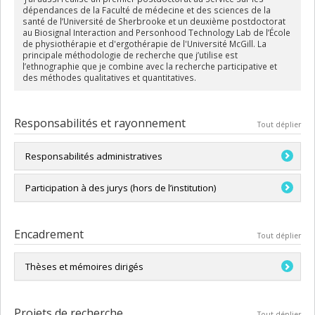
dépendances de la Faculté de médecine et des sciences de la
santé de l’Université de Sherbrooke et un deuxième postdoctorat
au Biosignal Interaction and Personhood Technology Lab de l’École
de physiothérapie et d'ergothérapie de l'Université McGill. La
principale méthodologie de recherche que j’utilise est
l’ethnographie que je combine avec la recherche participative et
des méthodes qualitatives et quantitatives.
Responsabilités et rayonnement
Tout déplier
Responsabilités administratives
Membre du Comité antiraciste et inclusif de l'École de
Participation à des jurys (hors de l’institution)
travail social de l'Université de Montréal (CAÉTSUM)
Membre du Comité d’application du Règlement des
Membre du jury, mémoire Alexandre Brulotte, École de
conflits d’intérêts de l'École de travail social
travail social, UQAM
Encadrement
Tout déplier
Membre du jury, mémoire Monique Sandhu, Faculty of
Medicine, University of British Columbia
Thèses et mémoires dirigés
Co-directrice, mémoire Angélica Gómez Rendón, École de
travail social, Université de Montréal
Projets de recherche
Tout déplier