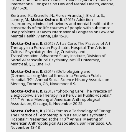
International Congress on Law and Mental Health, Vienna,
July 15-20.
Bertrand, K
.
, Brunelle, N., Flores-Aranda, J
.
, Brochu, S.,
Landry, M.,
Motta-Ochoa, R.
(2015). Addiction
trajectories, criminal behaviours and mental health at the
crossroads of the life courses of people with substance
use problems. XXXIVth International Congress on Law and
Mental Health, Vienna, July 15-20.
Motta-Ochoa, R.
(2015). Art as Care: The Practice of Art
Therapy in a Peruvian Psychiatric Hospital. The Arts in
Cultural Psychiatry: Identity, Creativity and
Transformation. Advanced Study Institute, Division of
Social &Transcultural Psychiatry, McGill University,
Montreal, QC, June 1-3.
Motta-Ochoa, R.
(2014). (De)biologizing and
(De)medicalizing Mental Illness in a Peruvian Public
th
Hospital. 39
Annual Social Science History Association
Meeting, Toronto, ON, November 6-9.
Motta-Ochoa, R.
(2013). “Shocking Care: The Practice of
Electroconvulsive Therapy in a Peruvian Public Hospital.”
th
111
Annual Meeting of American Anthropological
Association, Chicago, IL, November 20-25.
Motta-Ochoa, R.
(2012). “Art as a Technology of Caring:
The Practice of Tecnoterapia In a Peruvian Psychiatric
th
Hospital.” Presented at the 110
Annual Meeting of
American Anthropological Association, San Francisco, CA,
November 13-18.