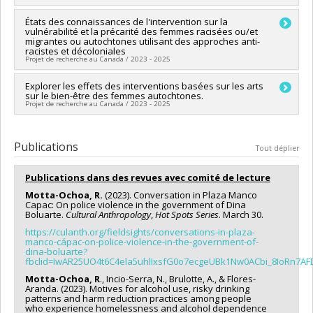
Programmes de subvention :
PVXXXXXX-Soutien aux
infrastructures de rech. des instituts et des centres affiliés
Chercheur principal :
États des connaissances de l'intervention sur la
Karine Bertrand
vulnérabilité et la précarité des femmes racisées ou/et
universitaires
Co-chercheurs :
Rossio Motta Ochoa
migrantes ou autochtones utilisant des approches anti-
Sources de financement :
FRQSC/Fonds de recherche du
racistes et décoloniales
Québec - Société et culture (FQRSC)
Projet de recherche au Canada / 2023 - 2025
Programmes de subvention :
PVXXXXXX-Soutien aux
infrastructures de rech. des instituts et des centres affiliés
Sources de financement :
Explorer les effets des interventions basées sur les arts
CRSH/Conseil de recherches en
sur le bien-être des femmes autochtones.
universitaires
sciences humaines du Canada
Projet de recherche au Canada / 2023 - 2025
Programmes de subvention :
PVXXXXXX-Subventions de
synthèse des connaissances
Chercheur principal :
Rossio Motta Ochoa
Sources de financement :
CRSH/Conseil de recherches en
Chercheure principale: Sophie Hamisultane
Publications
Tout déplier
sciences humaines du Canada
Co-chercheures:
Programmes de subvention :
PVX20020-Subvention
Publications dans des revues avec comité de lecture
institutionnelle du CRSH - Subventions d'exploration
Roxane Caron
Motta-Ochoa, R.
(2023). Conversation in Plaza Manco
Rossio Motta Ochoa
Capac: On police violence in the government of Dina
Boluarte.
Cultural Anthropology
,
Hot Spots Series
. March 30.
https://culanth.org/fieldsights/conversations-in-plaza-
manco-cápac-on-police-violence-in-the-government-of-
dina-boluarte?
fbclid=IwAR25UO4t6C4ela5uhlIxsfG0o7ecgeUBk1Nw0ACbi_8IoRn7A
Motta-Ochoa, R
., Incio-Serra, N., Brulotte, A., & Flores-
Aranda. (2023). Motives for alcohol use, risky drinking
patterns and harm reduction practices among people
who experience homelessness and alcohol dependence