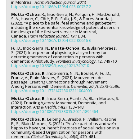
in Montreal.
Harm Reduction Journal
,
20
(1)
https://doi.org/10.1186/s12954-023-00757-2
Motta-Ochoa
, R., Incio-Serra, N., Poliquin, H., MacDonald,
S. A., Huỳnh, C., Côté, P. B., Fallu, J. S., & Flores-Aranda, J.
(2022). "A place to be safe, feel at home and get better":
including the experiential knowledge of potential users in
the design of the first wet service in Montreal,
Canada.
Harm reduction journal
,
19
(1), 34.
https://doi.org/10.1186/s12954-022-00616-6
Fu, D., Incio-Serra, N.,
Motta-Ochoa, R
., & Blain-Moraes,
S. (2021). Interpersonal physiological synchrony for
detecting moments of connection in persons with
dementia: A Pilot Study.
Frontiers in Psychology
, 12, 749710.
https://doi.org/10.3389/fpsyg.2021.749710
Motta-Ochoa, R.
, Incio-Serra, N., N., Boulet, A., Fu, D.,
Frantz, A., Blain-Moraes, S. (2021). Mouvement de
passage: Creating Connections through Movement
Among Persons with Dementia.
Dementia
,
20
(7), 2573–2596.
https://doi.org/10.1177/14713012211004009
Motta-Ochoa, R.
, Incio-Serra, Frantz, A., Blain-Moraes, S.
(2021). Enacting Agency: Movement, Dementia, and
Interaction.
Arts & Health
,
14
(2), 133–148.
https://doi.org/10.1080/17533015.2021.1894464
Motta-Ochoa, R
., Leibing, A., Bresba, P., William, Racine,
E., S., Blain-Moraes, S. (2021). “You’re part of us and we’re
happy to have you here”: Practices of social inclusion in a
community-based Organization for persons with
dementia
. Clinical Gerontologist, 44
(4), 470–481.