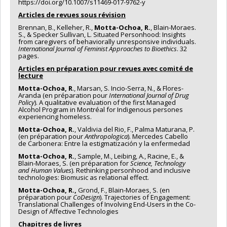
https://doi.org/10.1007/s11469-017-9762-y
Articles de revues sous révision
Brennan, B., Kelleher, R.,
Motta-Ochoa, R.
, Blain-Moraes.
S., & Specker Sullivan, L. Situated Personhood: Insights
from caregivers of behaviorally unresponsive individuals.
International Journal of Feminist Approaches to Bioethics
. 32
pages.
Articles en préparation pour revues avec comité de
lecture
Motta-Ochoa, R
., Marsan, S. Incio-Serra, N., & Flores-
Aranda (en préparation pour
International Journal of Drug
Policy
). A qualitative evaluation of the first Managed
Alcohol Program in Montréal for Indigenous persones
experiencing homeless.
Motta-Ochoa, R.
, Valdivia del Rio, F., Palma Maturana, P.
(en préparation pour
Anthropologica
). Mercedes Cabello
de Carbonera: Entre la estigmatización y la enfermedad
Motta-Ochoa, R.
, Sample, M., Leibing, A., Racine, E., &
Blain-Moraes, S. (en préparation for
Science, Technology
and Human Values
). Rethinking personhood and inclusive
technologies: Biomusic as relational effect.
Motta-Ochoa, R.,
Grond, F., Blain-Moraes, S. (en
préparation pour
CoDesign
). Trajectories of Engagement:
Translational Challenges of Involving End-Users in the Co-
Design of Affective Technologies
Chapitres de livres