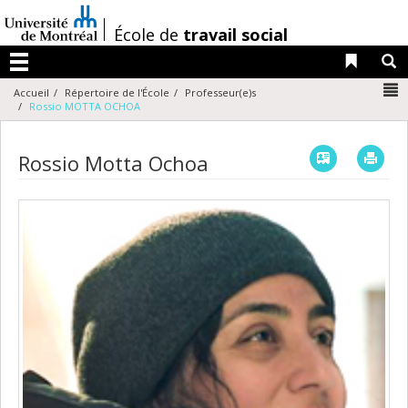
Passer
au
/
École de
travail social
contenu
Liens 
R
Menu
N
Accueil
Répertoire de l'École
Professeur(e)s
Rossio MOTTA OCHOA
Vcard
Imp
Rossio Motta Ochoa