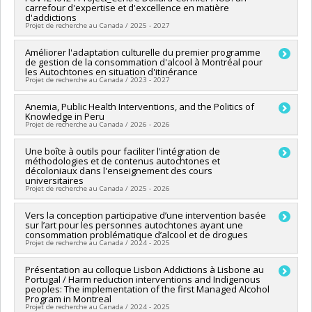
Co-chercheurs :
Dominique Gaulin
carrefour d'expertise et d'excellence en matière
Sources de financement :
Santé Canada
d'addictions
Programmes de subvention :
Projet de recherche au Canada / 2025 - 2027
Chercheur principal :
Améliorer l'adaptation culturelle du premier programme
Karine Bertrand
de gestion de la consommation d'alcool à Montréal pour
Co-chercheurs :
Rossio Motta Ochoa
les Autochtones en situation d'itinérance
Sources de financement :
FRQSC/Fonds de recherche du
Projet de recherche au Canada / 2023 - 2027
Québec - Société et culture (FQRSC)
Programmes de subvention :
PVXXXXXX-Soutien aux
Chercheur principal :
Anemia, Public Health Interventions, and the Politics of
Rossio Motta Ochoa
infrastructures de rech. des instituts et des centres affiliés
Knowledge in Peru
Sources de financement :
FRQSC/Fonds de recherche du
Projet de recherche au Canada / 2026 - 2026
universitaires
Québec - Société et culture (FQRSC)
Programmes de subvention :
PV113813-(NP) Soutien à la
Chercheur principal :
Une boîte à outils pour faciliter l'intégration de
Fabiana Li
recherche pour la relève professorale
méthodologies et de contenus autochtones et
Co-chercheurs :
Rossio Motta Ochoa
décoloniaux dans l'enseignement des cours
Sources de financement :
CRSH/Conseil de recherches en
universitaires
sciences humaines du Canada
Projet de recherche au Canada / 2025 - 2026
Programmes de subvention :
Chercheur principal :
Vers la conception participative d’une intervention basée
Rossio Motta Ochoa
sur l’art pour les personnes autochtones ayant une
Co-chercheurs :
Marie Dumollard
,
Diahara Traoré
consommation problématique d’alcool et de drogues
Projet de recherche au Canada / 2024 - 2025
Financé par le programme de soutien à la mobilisation des
connaissances du CRI-JaDE.
Chercheur principal :
Présentation au colloque Lisbon Addictions à Lisbone au
Karine Bertrand
Portugal / Harm reduction interventions and Indigenous
Co-chercheurs :
Rossio Motta Ochoa
peoples: The implementation of the first Managed Alcohol
Sources de financement :
FRQSC/Fonds de recherche du
Program in Montreal
Québec - Société et culture (FQRSC)
Projet de recherche au Canada / 2024 - 2025