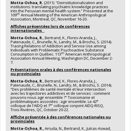
Motta-Ochoa, R.
(2011). “Deinstitutionalization and
institutions: translating psychiatric knowledge practices
into the Peruvian mental health system.” Presented at the
th
109
Annual Meeting of the American Anthropological
Association, Montreal, QC, November 16-20.
Affiches présentées lors de conférences
internationales
Motta-Ochoa, R.
, Bertrand, K., Flores-Aranda, J.,
Patenaude, C., Brunelle, N., Landry, M., & Brochu, S. (2014).
Tracing Relations of Addiction and Service Use among
Individuals with Problematic Psychoactive Substance
th
Consumption in Québec. 113
American Anthropological
Association Annual Meeting, Washington DC, December 2-
7.
Présentations orales à des conférences nationales
ou provinciales
Motta-Ochoa, R.
, Bertrand, K., Flores-Aranda, J.,
Patenaude, C., Brunelle, N., Landry, M., & Brochu, S. (2014).
“Des problèmes de santé mentale et leur intersection
avec les trajectoires addictives et de services : comment
pouvons-nous agir ensemble ?” Toxicomanie et
e
problématiques associées : agir ensemble. Le 42
er
colloque de l'AIDQ et 1
colloque conjoint AIDQ-RISQ,
Trois-Rivières, QC, October 20-22.
Affiche présentée à des conférences nationales ou
provinciales
Motta-Ochoa, R.
, Arruda, N., Bertrand, K., Jutras-Aswad,