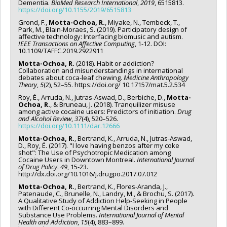
Dementia.
BioMed Research International
,
2019
, 6515813.
https://doi.org/10.1155/2019/6515813
Grond, F.,
Motta-Ochoa, R.
, Miyake, N., Tembeck, T.,
Park, M., Blain-Moraes, S. (2019). Participatory design of
affective technology: Interfacing biomusic and autism.
IEEE Transactions on Affective Computing
, 1-12. DOI:
10.1109/TAFFC.2019.2922911
Motta-Ochoa, R.
(2018). Habit or addiction?
Collaboration and misunderstandings in international
debates about coca-leaf chewing.
Medicine Anthropology
Theory
,
5
(2), 52–55. https://doi.org/ 10.17157/mat.5.2.534
Roy, É., Arruda, N., Jutras-Aswad, D., Berbiche, D.,
Motta-
Ochoa, R.
, & Bruneau, J. (2018). Tranquilizer misuse
among active cocaine users: Predictors of initiation.
Drug
and Alcohol Review
,
37
(4), 520–526.
https://doi.org/10.1111/dar.12666
Motta-Ochoa, R.
, Bertrand, K., Arruda, N., Jutras-Aswad,
D., Roy, É. (2017). "I love having benzos after my coke
shot": The Use of Psychotropic Medication among
Cocaine Users in Downtown Montreal.
International Journal
of Drug Policy
.
49
, 15-23.
http://dx.doi.org/10.1016/j.drugpo.2017.07.012
Motta-Ochoa, R.
, Bertrand, K., Flores-Aranda, J.,
Patenaude, C., Brunelle, N., Landry, M., & Brochu, S. (2017).
A Qualitative Study of Addiction Help-Seeking in People
with Different Co-occurring Mental Disorders and
Substance Use Problems.
International Journal of Mental
Health and Addiction
,
15
(4), 883–899.