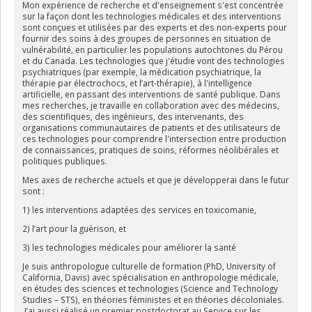
Mon expérience de recherche et d'enseignement s'est concentrée
sur la façon dont les technologies médicales et des interventions
sont conçues et utilisées par des experts et des non-experts pour
fournir des soins à des groupes de personnes en situation de
vulnérabilité, en particulier les populations autochtones du Pérou
et du Canada. Les technologies que j'étudie vont des technologies
psychiatriques (par exemple, la médication psychiatrique, la
thérapie par électrochocs, et l’art-thérapie), à l'intelligence
artificielle, en passant des interventions de santé publique. Dans
mes recherches, je travaille en collaboration avec des médecins,
des scientifiques, des ingénieurs, des intervenants, des
organisations communautaires de patients et des utilisateurs de
ces technologies pour comprendre l'intersection entre production
de connaissances, pratiques de soins, réformes néolibérales et
politiques publiques.
Mes axes de recherche actuels et que je développerai dans le futur
sont :
1) les interventions adaptées des services en toxicomanie,
2) l’art pour la guérison, et
3) les technologies médicales pour améliorer la santé
Je suis anthropologue culturelle de formation (PhD, University of
California, Davis) avec spécialisation en anthropologie médicale,
en études des sciences et technologies (Science and Technology
Studies – STS), en théories féministes et en théories décoloniales.
J’ai aussi réalisé un premier postdoctorat au Service sur les