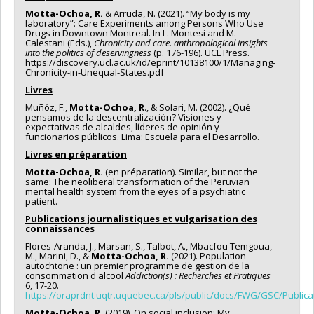
Motta-Ochoa, R.
& Arruda, N. (2021). “My body is my
laboratory”: Care Experiments among Persons Who Use
Drugs in Downtown Montreal. In L. Montesi and M.
Calestani (Eds.),
Chronicity and care. anthropological insights
into the politics of deservingness
(p. 176-196). UCL Press.
https://discovery.ucl.ac.uk/id/eprint/10138100/1/Managing-
Chronicity-in-Unequal-States.pdf
Livres
Muñóz, F.,
Motta-Ochoa, R
., & Solari, M. (2002). ¿Qué
pensamos de la descentralización? Visiones y
expectativas de alcaldes, líderes de opinión y
funcionarios públicos. Lima: Escuela para el Desarrollo.
Livres en préparation
Motta-Ochoa, R.
(en préparation). Similar, but not the
same: The neoliberal transformation of the Peruvian
mental health system from the eyes of a psychiatric
patient.
Publications journalistiques et vulgarisation des
connaissances
Flores-Aranda, J., Marsan, S., Talbot, A., Mbacfou Temgoua,
M., Marini, D., &
Motta-Ochoa, R.
(2021). Population
autochtone : un premier programme de gestion de la
consommation d'alcool
Addiction(s) : Recherches et Pratiques
6, 17-20.
https://oraprdnt.uqtr.uquebec.ca/pls/public/docs/FWG/GSC/Publi
Motta-Ochoa, R.
(2019). On social inclusion: My