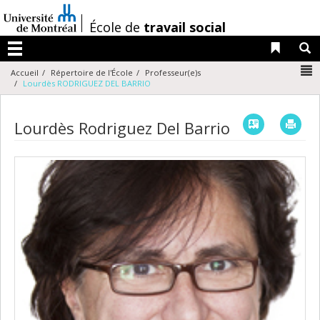
Passer
au
/
École de
travail social
contenu
Liens 
R
Menu
N
Accueil
Répertoire de l'École
Professeur(e)s
Lourdès RODRIGUEZ DEL BARRIO
Vcard
Imp
Lourdès Rodriguez Del Barrio