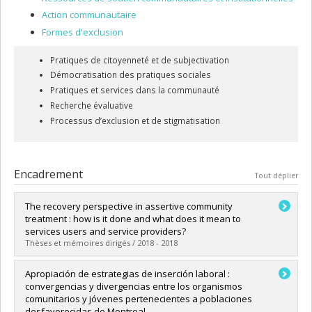
Action communautaire
Formes d'exclusion
Pratiques de citoyenneté et de subjectivation
Démocratisation des pratiques sociales
Pratiques et services dans la communauté
Recherche évaluative
Processus d’exclusion et de stigmatisation
Encadrement
Tout déplier
The recovery perspective in assertive community
treatment : how is it done and what does it mean to
services users and service providers?
Thèses et mémoires dirigés / 2018 - 2018
Diplômé(e) :
Khoury, Emmanuelle
Apropiación de estrategias de inserción laboral :
Cycle :
Doctorat
convergencias y divergencias entre los organismos
Diplôme obtenu :
Ph. D.
comunitarios y jóvenes pertenecientes a poblaciones
Lien vers le document dans Papyrus
desfavorecidas de Montreal.