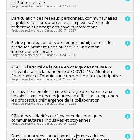
sciences humaines du Canada
en Santé mentale
Sources de financement :
FRQSC/Fonds de recherche du
Programmes de subvention :
PVXXXXXX-Subvention
Projet de recherche au Canada / 2022 - 2027
Québec - Société et culture (FQRSC)
d'engagement partenarial
Programmes de subvention :
PVXXXXXX-Soutien aux
Chercheur principal :
L'articulation des réseaux personnels, communautaires
Lourdès Rodriguez Del Barrio
infrastructures de rech. des instituts et des centres affiliés
et publics face aux problèmes complexes. Centre de
Co-chercheurs :
Deena White
,
Roxane Caron
,
Marie-Jeanne
universitaires
recherche et partage des savoirs InterActions
Blain
,
Nassera Touati
,
Marie-Claire Rufagari
,
Pierrette
Projet de recherche au Canada / 2017 - 2027
Richard
,
Isabelle Courcy
,
Jeanne-Marie Rugira
,
Nadia Duguay
,
Isabelle Ruelland
Sources de financement :
Pleine participation des personnes im/migrantes : des
MSSS/Ministère de la Santé et des
Sources de financement :
CRSH/Conseil de recherches en
pratiques prometteuses au coeur d'une action
Services sociaux
intersectorielle locale
sciences humaines du Canada
Programmes de subvention :
Projet de recherche au Canada / 2024 - 2026
Programmes de subvention :
PVXXXXXX-Initiative sur la race,
le genre et la diversité
Chercheur principal :
RÉAC ! Réactivité de la prise en charge des nouveaux
Marie-Jeanne Blain
arrivants face à la pandémie de COVID–19 à Montréal,
Co-chercheurs :
Lourdès Rodriguez Del Barrio
,
Nassera
Sherbrooke et Toronto : une recherche mixte participative
Touati
,
Naïma Bentayeb
,
Jeanne-Marie Rugira
,
Aline
Projet de recherche au Canada / 2021 - 2026
Lechaume
Sources de financement :
CRSH/Conseil de recherches en
Chercheur principal :
Le travail ensemble comme stratégie de réponse aux
Lara Gautier
sciences humaines du Canada
besoins complexes des jeunes en difficulté : comprendre
Co-chercheurs :
Lourdès Rodriguez Del Barrio
,
Jill Hanley
,
les processus d’émergence de la collaboration
Programmes de subvention :
PV152160-Subvention
Nassera Touati
,
Saliha Ziam
,
Pierre Pluye
,
Janet Cleveland
,
Projet de recherche au Canada / 2021 - 2025
Connexion
Marie-Jeanne Blain
,
Naïma Bentayeb
,
Erica Di Ruggiero
,
Lara
Maillet
Chercheur principal :
Bâtir des solidarités et réinventer des pratiques
Élodie Marion
Sources de financement :
IRSC/Instituts de recherche en
communautaires, inclusives et citoyennes
Co-chercheurs :
Nadia Desbiens
,
Lourdès Rodriguez Del
Projet de recherche au Canada / 2019 - 2025
santé du Canada
Barrio
,
Nassera Touati
,
Louise Lemay
Programmes de subvention :
PVXXXXXX-(PJT) Subvention
Sources de financement :
CRSH/Conseil de recherches en
Chercheur principal :
Quel futur professionnel pour les jeunes adultes
Lourdès Rodriguez Del Barrio
Projet
sciences humaines du Canada