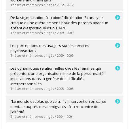
Lien vers le document dans Papyrus
Thèses et mémoires dirigés / 2012 - 2012
Diplômé(e) :
Khoury, Emmanuelle
De la stigmatisation à la biomédicalisation ? : analyse
Cycle :
Maîtrise
critique d'une quête de sens pour des parents ayant un
Diplôme obtenu :
M. Sc.
enfant diagnostiqué d'un TDA/H
Lien vers le document dans Papyrus
Thèses et mémoires dirigés / 2009 - 2009
Diplômé(e) :
Brice, Dolorès
Les perceptions des usagers sur les services
Cycle :
Maîtrise
psychosociaux
Diplôme obtenu :
M. Sc.
Thèses et mémoires dirigés / 2009 - 2009
Lien vers le document dans Papyrus
Diplômé(e) :
Leitner, Elisabeth
Les dynamiques relationnelles chez les femmes qui
Cycle :
Maîtrise
présentent une organisation limite de la personnalité :
Diplôme obtenu :
M. Sc.
implications dans la genèse des difficultés
Lien vers le document dans Papyrus
interpersonnelles
Thèses et mémoires dirigés / 2005 - 2005
Diplômé(e) :
Côté, Caroline
"Le monde est plus que cela..." : l'intervention en santé
Cycle :
Maîtrise
mentale auprès des immigrants : à la rencontre de
Diplôme obtenu :
M. Sc.
l'altérité
Lien vers le document dans Papyrus
Thèses et mémoires dirigés / 2004 - 2004
Diplômé(e) :
Veillette, Annie