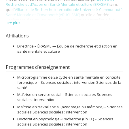
Recherche et d’Action en Santé Mentale et culture (ERASME)
ainsi
que l’
Alliance de Recherche internationale Université-Communauté
Santé Mentale et Citoyenneté (ARUCI-SMC)
qu’elle a fondée.
Finalement, depuis juin 2017, elle est directrice scientifique à la
Lire plus…
recherche sociale du CIUSSS du Nord-de-l’Île-de-Montréal (NIM).
Affiliations
Directrice –
ÉRASME — Équipe de recherche et d’action en
santé mentale et culture
Programmes d’enseignement
Microprogramme de 2e cycle en santé mentale en contexte
forensique – Sciences sociales : intervention Sciences de la
santé
Maîtrise en service social – Sciences sociales Sciences
sociales : intervention
Maîtrise en travail social (avec stage ou mémoire) – Sciences
sociales Sciences sociales : intervention
Doctorat en psychologie - Recherche (Ph. D.) – Sciences
sociales Sciences sociales : intervention