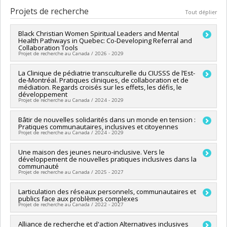
Cycle :
Maîtrise
Projets de recherche
Tout déplier
Diplôme obtenu :
M. Sc.
Lien vers le document dans Papyrus
Black Christian Women Spiritual Leaders and Mental
Health Pathways in Quebec: Co-Developing Referral and
Collaboration Tools
Projet de recherche au Canada / 2026 - 2029
Chercheur principal :
La Clinique de pédiatrie transculturelle du CIUSSS de l’Est-
Diahara Traoré
de-Montréal. Pratiques cliniques, de collaboration et de
Co-chercheurs :
Lourdès Rodriguez Del Barrio
,
Emmanuelle
médiation. Regards croisés sur les effets, les défis, le
Khoury
développement
Sources de financement :
CRSH/Conseil de recherches en
Projet de recherche au Canada / 2024 - 2029
sciences humaines du Canada
Programmes de subvention :
PV153480-Subventions de
Bâtir de nouvelles solidarités dans un monde en tension :
Pratiques communautaires, inclusives et citoyennes
développement Savoir
Projet de recherche au Canada / 2024 - 2029
Sources de financement :
Une maison des jeunes neuro-inclusive. Vers le
FRQSC/Fonds de recherche du
développement de nouvelles pratiques inclusives dans la
Québec - Société et culture (FQRSC)
communauté
Programmes de subvention :
PVXXXXXX-(SE) Programme
Projet de recherche au Canada / 2025 - 2027
Soutien aux équipes de recherche - Stade de développement
: Renouvellement
Chercheur principal :
Larticulation des réseaux personnels, communautaires et
Isabelle Courcy
publics face aux problèmes complexes
Co-chercheurs :
Suzanne Laberge
,
Lourdès Rodriguez Del
Projet de recherche au Canada / 2022 - 2027
Barrio
Sources de financement :
CRSH/Conseil de recherches en
Chercheur principal :
Alliance de recherche et d'action Alternatives inclusives
Lourdès Rodriguez Del Barrio