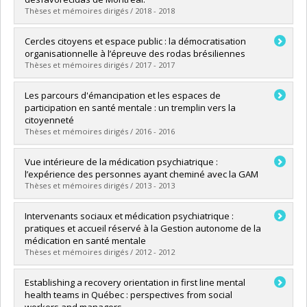
Thèses et mémoires dirigés / 2018 - 2018
Diplômé(e) :
Contreras Ramírez, Roberto A.
Cercles citoyens et espace public : la démocratisation
Cycle :
Doctorat
organisationnelle à l’épreuve des rodas brésiliennes
Diplôme obtenu :
Ph. D.
Thèses et mémoires dirigés / 2017 - 2017
Lien vers le document dans Papyrus
Diplômé(e) :
Ruelland, Isabelle
Les parcours d'émancipation et les espaces de
Cycle :
Doctorat
participation en santé mentale : un tremplin vers la
Diplôme obtenu :
Ph. D.
citoyenneté
Lien vers le document dans Papyrus
Thèses et mémoires dirigés / 2016 - 2016
Diplômé(e) :
Paquet, Louise
Vue intérieure de la médication psychiatrique :
Cycle :
Doctorat
l’expérience des personnes ayant cheminé avec la GAM
Diplôme obtenu :
Ph. D.
Thèses et mémoires dirigés / 2013 - 2013
Lien vers le document dans Papyrus
Diplômé(e) :
Cyr, Céline
Intervenants sociaux et médication psychiatrique :
Cycle :
Maîtrise
pratiques et accueil réservé à la Gestion autonome de la
Diplôme obtenu :
M. Sc.
médication en santé mentale
Lien vers le document dans Papyrus
Thèses et mémoires dirigés / 2012 - 2012
Diplômé(e) :
Benisty, Lisa
Establishing a recovery orientation in first line mental
Cycle :
Maîtrise
health teams in Québec : perspectives from social
Diplôme obtenu :
M. Sc.
workers and managers