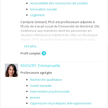
Accessibilité des ressources de soutien
Innovation sociale
Logement
Carolyne Grimard, Ph.D est professeure adjointe à
l’École de travail social de l’Université de Montréal. Elle
s’intéresse aux manières dont les personnes en
situation d’itinérance habitent les villes et développe
depuis 2019, en partenariat avec Architecture sans
frontières Québec, une programmation de recherche
Lire plus…
afin d’examiner le rôle des pratiques d’aménagement et
du travail social dans le soutien du bien-être des
Profil complet
personnes en situation d’itinérance. La mobilisation et
l’analyse des politiques sociales en vigueur, des
KHOURY, Emmanuelle
pratiques d’aménagement de l’espace et des pratiques
d’intervention sociale permet de mettre à jour les
Professeure agrégée
processus d’inclusion et d’exclusion sociale des
personnes en situation d’itinérance.
Recherche qualitative
Santé mentale
Intervention psychosociale
Jeunes
Oppression et pratiques anti-oppressives