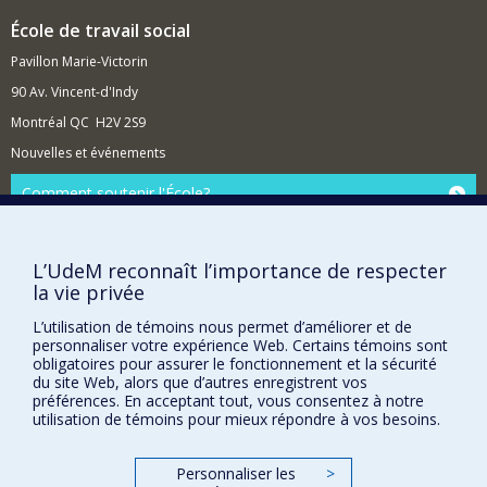
École de travail social
Pavillon Marie-Victorin
90 Av. Vincent-d'Indy
Montréal QC H2V 2S9
Nouvelles et événements
Comment soutenir l'École?
BESOIN D'AIDE?
Plan du site
L’UdeM reconnaît l’importance de respecter
la vie privée
Signaler une erreur
Accessibilité
L’utilisation de témoins nous permet d’améliorer et de
personnaliser votre expérience Web. Certains témoins sont
FACULTÉ DES ARTS ET DES SCIENCES
obligatoires pour assurer le fonctionnement et la sécurité
du site Web, alors que d’autres enregistrent vos
préférences. En acceptant tout, vous consentez à notre
Nos départements et écoles
utilisation de témoins pour mieux répondre à vos besoins.
Nos centres d'études
Nos programmes et cours
Personnaliser les
>