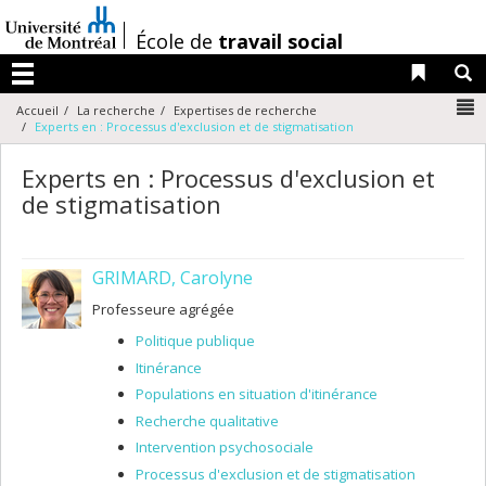
Passer
au
/
École de
travail social
contenu
Liens 
R
Menu
N
Accueil
La recherche
Expertises de recherche
Experts en : Processus d'exclusion et de stigmatisation
Experts en : Processus d'exclusion et
de stigmatisation
GRIMARD, Carolyne
Professeure agrégée
Politique publique
Itinérance
Populations en situation d'itinérance
Recherche qualitative
Intervention psychosociale
Processus d'exclusion et de stigmatisation