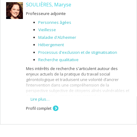
théorie et la pratique en travail social. Ma posture de
SOULIÈRES, Maryse
recherche et d’enseignement est collaborative,
réflexive, critique et constructiviste et je porte un intérêt
Professeure adjointe
sur le développement des formations relationnelles,
axées sur les forces et contemplatives. Mes projets de
Personnes âgées
recherche favorisent des méthodologies critiques,
Vieillesse
ethnographiques et qualitatives.
Maladie d'Alzheimer
Hébergement
Processus d'exclusion et de stigmatisation
Recherche qualitative
Mes intérêts de recherche s'articulent autour des
enjeux actuels de la pratique du travail social
gérontologique et traduisent une volonté d’ancrer
l’intervention dans une compréhension de la
perspective subjective de citoyens aînés vulnérables et
dont la « parole » est trop peu entendue.
Lire plus…
Profil complet