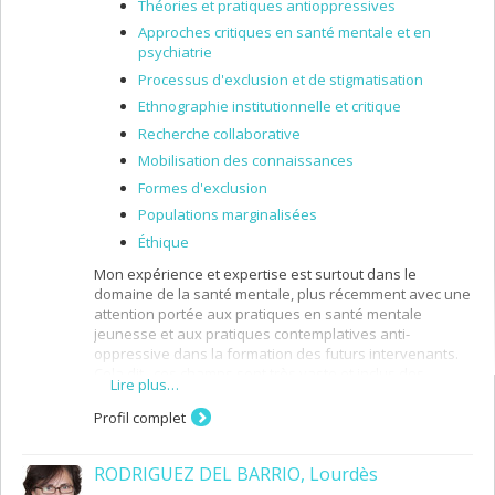
Théories et pratiques antioppressives
Approches critiques en santé mentale et en
psychiatrie
Processus d'exclusion et de stigmatisation
Ethnographie institutionnelle et critique
Recherche collaborative
Mobilisation des connaissances
Formes d'exclusion
Populations marginalisées
Éthique
Mon expérience et expertise est surtout dans le
domaine de la santé mentale, plus récemment avec une
attention portée aux pratiques en santé mentale
jeunesse et aux pratiques contemplatives anti-
oppressive dans la formation des futurs intervenants.
Cela dit, ces champs sont très vaste et inclus des
Lire plus…
connaissances et intérêts autour de : l’intervention en
santé mentale en milieu institutionnel et
Profil complet
communautaire; des processus de marginalisation,
stigmatisation et discrimination; et des enjeux liés à la
RODRIGUEZ DEL BARRIO, Lourdès
reproduction des rapports de pouvoir.