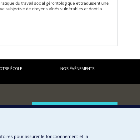
ratique du travail social gérontologique et traduisent une
ve subjective de citoyens aînés vulnérables et dont la
OTRE ÉCOLE
NOS ÉVÉNEMENTS
FACULTÉ DES ARTS ET DES SCIENCES
Nos départements et écoles
Nos centres d'études
atoires pour assurer le fonctionnement et la
Nos programmes et cours