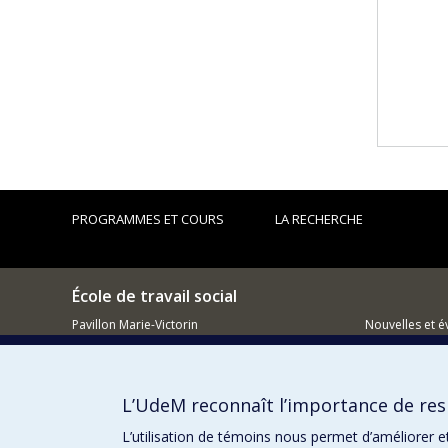
PROGRAMMES ET COURS
LA RECHERCHE
École de travail social
Pavillon Marie-Victorin
Nouvelles et 
90 Av. Vincent-d'Indy
Comment so
Montréal QC H2V 2S9
L’UdeM reconnaît l’importance de resp
L’utilisation de témoins nous permet d’améliorer e