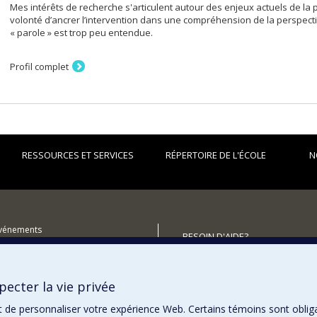
Mes intérêts de recherche s'articulent autour des enjeux actuels de la p
volonté d’ancrer l’intervention dans une compréhension de la perspecti
« parole » est trop peu entendue.
Profil complet
RESSOURCES ET SERVICES
RÉPERTOIRE DE L'ÉCOLE
N
événements
BESOIN D'AIDE?
utenir l'École?
Plan du site
Signaler une erreur
ecter la vie privée
Accessibilité
t de personnaliser votre expérience Web. Certains témoins sont oblig