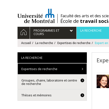
Passer
au
contenu
/
Faculté des arts et des sci
École de
travail soci
Navigation
ACCUEIL
PROGRAMMES ET
LA RECHERCHE
principale
COURS
Accueil
La recherche
Expertises de recherche
Expert en 
LA RECHERCHE
Expe
Expertises de recherche
Groupes, chaire, laboratoire et centre
de recherche
Thèses et mémoires