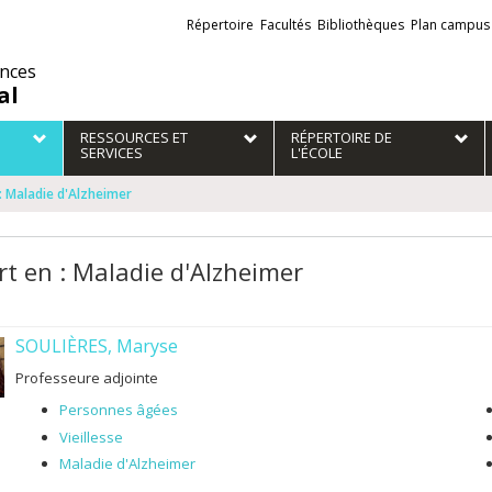
Liens
Répertoire
Facultés
Bibliothèques
Plan campus
externes
ences
al
RESSOURCES ET
RÉPERTOIRE DE
SERVICES
L'ÉCOLE
: Maladie d'Alzheimer
rt en : Maladie d'Alzheimer
SOULIÈRES, Maryse
Professeure adjointe
Personnes âgées
Vieillesse
Maladie d'Alzheimer