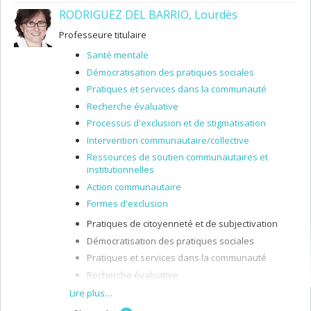
santé, à la santé urbaine et rurale et à la justice
RODRIGUEZ DEL BARRIO, Lourdès
environnementale et climatique. Formée en
anthropologie, en travail social et en santé publique, je
Professeure titulaire
privilégie des recherches qualitatives, réalisées dans
une perspective transdisciplinaire.
Santé mentale
Démocratisation des pratiques sociales
Pratiques et services dans la communauté
Recherche évaluative
Processus d'exclusion et de stigmatisation
Intervention communautaire/collective
Ressources de soutien communautaires et
institutionnelles
Action communautaire
Formes d'exclusion
Pratiques de citoyenneté et de subjectivation
Démocratisation des pratiques sociales
Pratiques et services dans la communauté
Recherche évaluative
Processus d’exclusion et de stigmatisation
Lire plus…