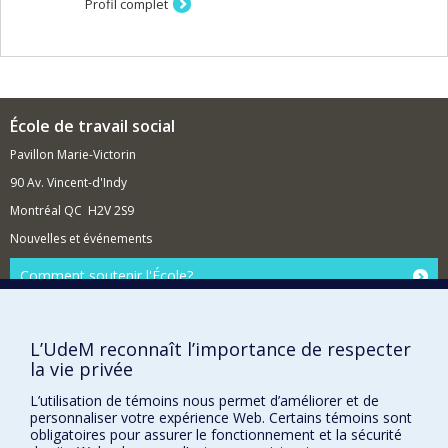
Profil complet
École de travail social
Pavillon Marie-Victorin
90 Av. Vincent-d'Indy
Montréal QC H2V 2S9
Nouvelles et événements
Comment soutenir l'École?
BESOIN D'AIDE?
Plan du site
L’UdeM reconnaît l’importance de respecter
Signaler une erreur
la vie privée
Accessibilité
L’utilisation de témoins nous permet d’améliorer et de
personnaliser votre expérience Web. Certains témoins sont
FACULTÉ DES ARTS ET DES SCIENCES
obligatoires pour assurer le fonctionnement et la sécurité