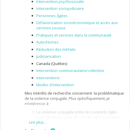
Intervention psychosociale
Intervention sociojudiciaire
Personnes âgées
Défavorisation socioéconomique et accès aux
services sociaux
Pratiques et services dans la communauté
Autochtones
Réduction des méfaits
Judiciarisation
Canada (Québec)
Intervention communautaire/collective
Interventions
Modes d'intervention
Mes intérêts de recherche concernent la problématique
de la violence conjugale. Plus spécifiquement, je
m’intéresse à
La violence conjugale entre les conjoints âgés
sous l’angle du point de vue des aînées victimes
Lire plus…
de la violence du conjoint eu égard aux services
reçus et aux services à privilégier pour leur venir