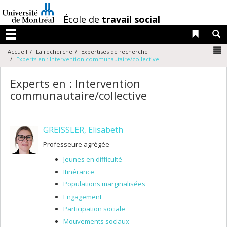
Passer
au
/
École de
travail social
contenu
Liens 
R
Menu
N
Accueil
La recherche
Expertises de recherche
Experts en : Intervention communautaire/collective
Experts en : Intervention
communautaire/collective
GREISSLER, Elisabeth
Professeure agrégée
Jeunes en difficulté
Itinérance
Populations marginalisées
Engagement
Participation sociale
Mouvements sociaux