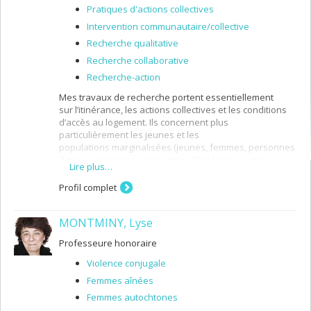
Pratiques d'actions collectives
Intervention communautaire/collective
Recherche qualitative
Recherche collaborative
Recherche-action
Mes travaux de recherche portent essentiellement
sur l’itinérance, les actions collectives et les conditions
d’accès au logement. Ils concernent plus
particulièrement les jeunes et les
populations marginalisées (jeunes, femmes, personnes
âgées, personnes en situation d'itinérance, entre
Lire plus…
autres). Les méthodologies de recherche qualitatives et
participatives sont celles avec lesquelles je suis le plus
Profil complet
familiarisée.
MONTMINY, Lyse
Professeure honoraire
Violence conjugale
Femmes aînées
Femmes autochtones