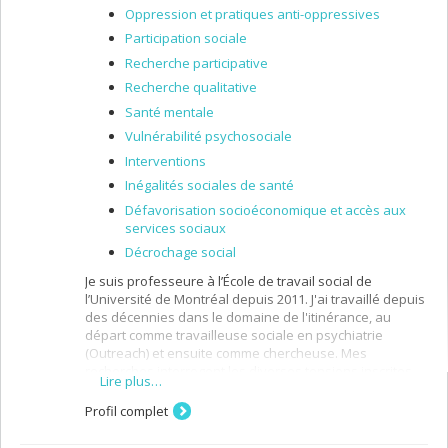
Oppression et pratiques anti-oppressives
Participation sociale
Recherche participative
Recherche qualitative
Santé mentale
Vulnérabilité psychosociale
Interventions
Inégalités sociales de santé
Défavorisation socioéconomique et accès aux
services sociaux
Décrochage social
Je suis professeure à l’École de travail social de
l’Université de Montréal depuis 2011. J'ai travaillé depuis
des décennies dans le domaine de l'itinérance, au
départ comme travailleuse sociale en psychiatrie
(Outreach) et ensuite comme chercheuse. Mes
recherches interrogent les diverses tensions inscrites
Lire plus…
dans les discours et les pratiques (sociales, sanitaires
et judiciaires) qui produisent l'oppression, l'exclusion et
Profil complet
la discrimination à l’égard des personnes en situation
d’itinérance.