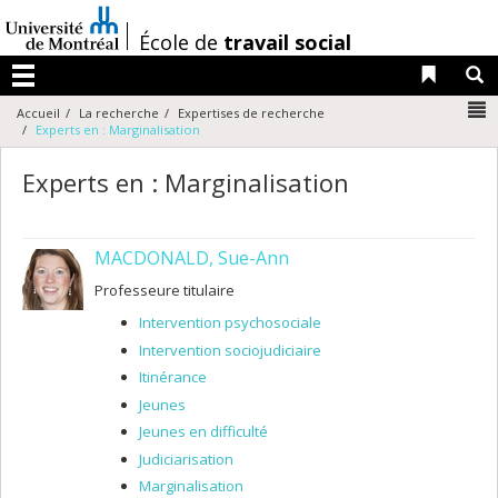
Passer
au
/
École de
travail social
contenu
Liens 
R
Menu
N
Accueil
La recherche
Expertises de recherche
Experts en : Marginalisation
Experts en : Marginalisation
MACDONALD, Sue-Ann
Professeure titulaire
Intervention psychosociale
Intervention sociojudiciaire
Itinérance
Jeunes
Jeunes en difficulté
Judiciarisation
Marginalisation