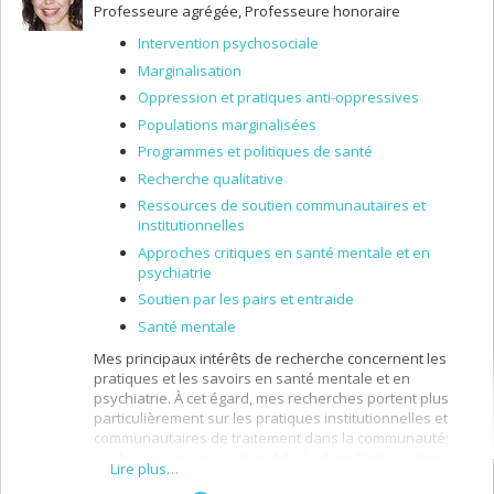
Professeure agrégée, Professeure honoraire
privilégie des recherches qualitatives, réalisées dans
une perspective transdisciplinaire.
Intervention psychosociale
Marginalisation
Oppression et pratiques anti-oppressives
Populations marginalisées
Programmes et politiques de santé
Recherche qualitative
Ressources de soutien communautaires et
institutionnelles
Approches critiques en santé mentale et en
psychiatrie
Soutien par les pairs et entraide
Santé mentale
Mes principaux intérêts de recherche concernent les
pratiques et les savoirs en santé mentale et en
psychiatrie. À cet égard, mes recherches portent plus
particulièrement sur les pratiques institutionnelles et
communautaires de traitement dans la communauté;
sur les savoirs qui sont mobilisés dans l’intervention;
Lire plus…
sur l’expérience subjective du traitement médical et non