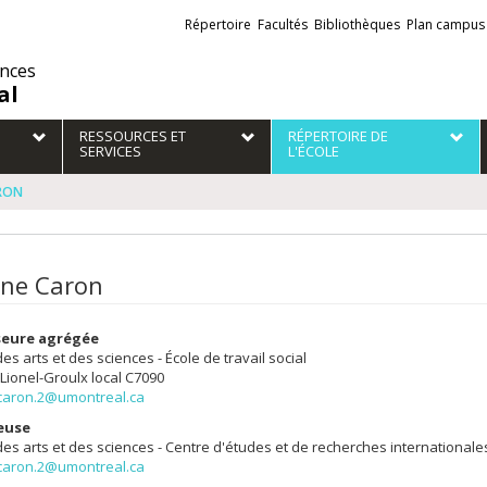
Liens
Répertoire
Facultés
Bibliothèques
Plan campus
externes
ences
al
RESSOURCES ET
RÉPERTOIRE DE
SERVICES
L'ÉCOLE
RON
ne Caron
seure agrégée
des arts et des sciences - École de travail social
 Lionel-Groulx
local C7090
caron.2@umontreal.ca
euse
des arts et des sciences - Centre d'études et de recherches internationale
caron.2@umontreal.ca