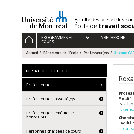
Passer
au
contenu
/
Faculté des arts et des sci
École de
travail soci
Navigation
ACCUEIL
PROGRAMMES ET
LA RECHERCHE
principale
COURS
Accueil
Répertoire de l'École
Professeur(e)s
Roxane CA
RÉPERTOIRE DE L'ÉCOLE
Roxa
Professeur(e)s
Profes
Faculté 
Professeur(e)s associé(e)s
Pavillon
roxane.
Professeur(e)s émérites et
honoraires
Cherch
Faculté 
roxane.
Personnes chargées de cours