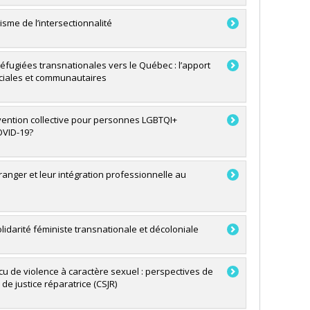
sme de l’intersectionnalité
éfugiées transnationales vers le Québec : l’apport
ociales et communautaires
rvention collective pour personnes LGBTQI+
OVID-19?
anger et leur intégration professionnelle au
olidarité féministe transnationale et décoloniale
cu de violence à caractère sexuel : perspectives de
e justice réparatrice (CSJR)