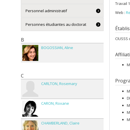
Travail 1
Personnel administratif
Web :
R
Personnes étudiantes au doctorat
Établis
CIUSSS d
B
BOGOSSIAN
Aline
Affilia
M
C
Progr
CARLTON
Rosemary
M
D
CARON
Roxane
M
M
M
CHAMBERLAND
Claire