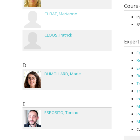
Cours
CHBAT
Marianne
I
S
CLOOS
Patrick
Expert
F
R
D
Ex
DUMOLLARD
Marie
R
T
T
I
E
M
ESPOSITO
Tonino
P
M
C