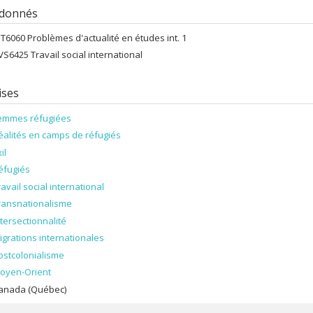
 donnés
NT6060 Problèmes d'actualité en études int. 1
VS6425 Travail social international
ises
emmes réfugiées
éalités en camps de réfugiés
il
éfugiés
ravail social international
ransnationalisme
ntersectionnalité
igrations internationales
ostcolonialisme
oyen-Orient
anada (Québec)