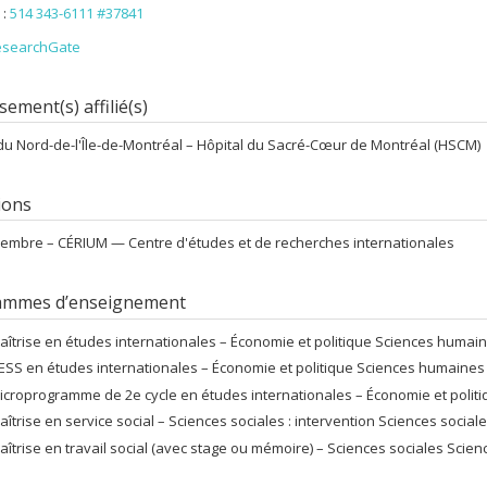
 :
514 343-6111 #37841
esearchGate
sement(s) affilié(s)
u Nord-de-l'Île-de-Montréal – Hôpital du Sacré-Cœur de Montréal (HSCM)
tions
embre –
CÉRIUM — Centre d'études et de recherches internationales
ammes d’enseignement
aîtrise en études internationales – Économie et politique Sciences humai
ESS en études internationales – Économie et politique Sciences humaines
icroprogramme de 2e cycle en études internationales – Économie et polit
aîtrise en service social – Sciences sociales : intervention Sciences social
aîtrise en travail social (avec stage ou mémoire) – Sciences sociales Scienc