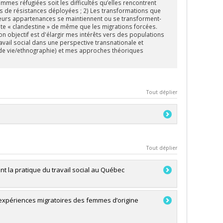
mmes réfugiées soit les difficultés qu’elles rencontrent
es de résistances déployées ; 2)
Les transformations
que
 leurs appartenances se maintiennent ou se transforment-
dite « clandestine » de même que les migrations forcées.
objectif est d'élargir mes intérêts vers des populations
avail social dans une
perspective transnationale
et
t de vie/ethnographie) et mes approches théoriques
Tout déplier
Tout déplier
t la pratique du travail social au Québec
s expériences migratoires des femmes d’origine