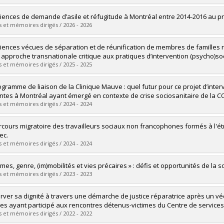
vers le document dans Papyrus
mé(e) :
Bouvet-Hasab Alla, Yasmine
iences de demande d’asile et réfugitude à Montréal entre 2014-2016 au pri
 :
Maîtrise
 et mémoires dirigés / 2026 - 2026
ôme obtenu :
M. Sc.
vers le document dans Papyrus
mé(e) :
Lester, Caroline
iences vécues de séparation et de réunification de membres de familles r
 :
Maîtrise
 approche transnationale critique aux pratiques d’intervention (psycho)s
ôme obtenu :
M. Sc.
 et mémoires dirigés / 2025 - 2025
vers le document dans Papyrus
mé(e) :
Richard, Myriam
ogramme de liaison de la Clinique Mauve : quel futur pour ce projet d’inte
 :
Doctorat
ntes à Montréal ayant émergé en contexte de crise sociosanitaire de la C
ôme obtenu :
Ph. D.
 et mémoires dirigés / 2024 - 2024
vers le document dans Papyrus
mé(e) :
Chehaitly, Sébastien
rcours migratoire des travailleurs sociaux non francophones formés à l'étr
 :
Maîtrise
ec.
ôme obtenu :
M. Sc.
 et mémoires dirigés / 2024 - 2024
vers le document dans Papyrus
mé(e) :
Cernei, Mihaela
mes, genre, (im)mobilités et vies précaires » : défis et opportunités de la s
 :
Maîtrise
 et mémoires dirigés / 2023 - 2023
ôme obtenu :
M. Sc.
vers le document dans Papyrus
mé(e) :
Malaket, Mireille
rver sa dignité à travers une démarche de justice réparatrice après un vé
 :
Maîtrise
s ayant participé aux rencontres détenus-victimes du Centre de services d
ôme obtenu :
M. Sc.
 et mémoires dirigés / 2022 - 2022
vers le document dans Papyrus