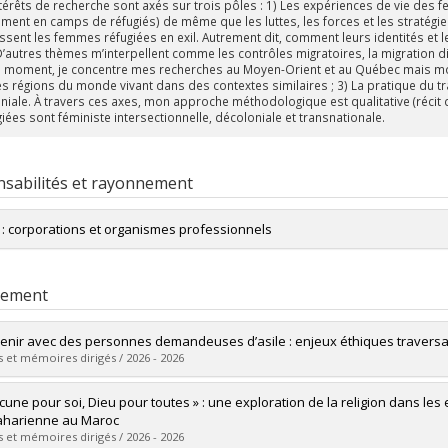
térêts de recherche sont axés sur trois pôles : 1)
Les expériences
de vie des fe
ment en camps de réfugiés) de même que les luttes, les forces et les stratégi
ssent les femmes réfugiées en exil. Autrement dit, comment leurs identités et
 D’autres thèmes m’interpellent comme les contrôles migratoires, la migration 
e moment, je concentre mes recherches au Moyen-Orient et au Québec mais mon 
es régions du monde vivant dans des contextes similaires ; 3) La pratique du tr
niale
. À travers ces axes, mon approche méthodologique est qualitative (réci
giées sont féministe intersectionnelle, décoloniale et transnationale.
sabilités et rayonnement
s : corporations et organismes professionnels
Membre du Centre de recherche et de partage des savoirs InterActions
rement
venir avec des personnes demandeuses d’asile : enjeux éthiques traversan
 et mémoires dirigés / 2026 - 2026
mé(e) :
Ethier, Stéphanie
cune pour soi, Dieu pour toutes » : une exploration de la religion dans le
 :
Doctorat
harienne au Maroc
ôme obtenu :
Ph. D.
 et mémoires dirigés / 2026 - 2026