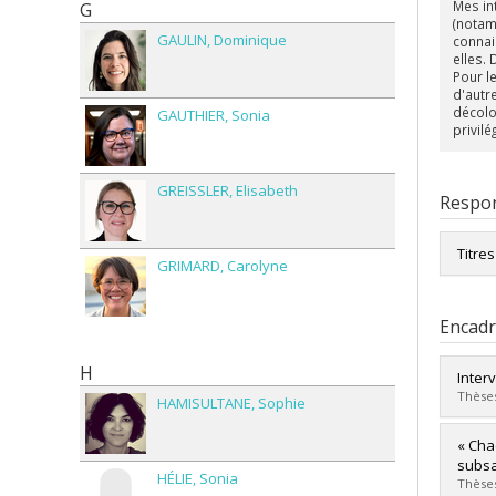
Mes in
G
(notam
GAULIN
Dominique
connai
elles.
Pour l
d'autr
décolo
GAUTHIER
Sonia
privilé
GREISSLER
Elisabeth
Respon
Titre
GRIMARD
Carolyne
Encad
H
Inter
Thèses
HAMISULTANE
Sophie
Diplô
« Cha
Cycle
subsa
HÉLIE
Sonia
Dipl
Thèses