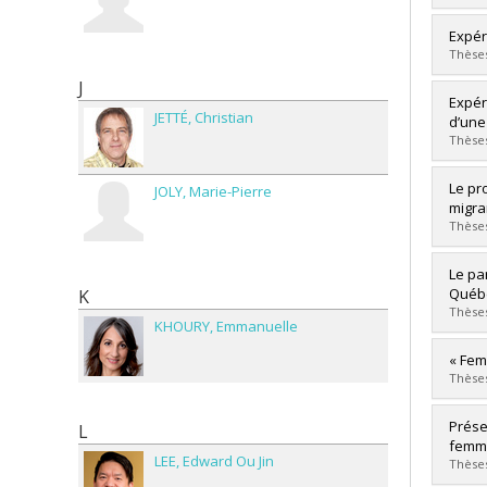
Lien 
Diplô
Expér
Cycle
Thèses
Dipl
J
Lien 
Diplô
Expér
JETTÉ
Christian
Cycle
d’une
Dipl
Thèses
Lien 
Diplô
Le pr
JOLY
Marie-Pierre
Cycle
migra
Dipl
Thèses
Lien 
Diplô
Le pa
Cycle
Québ
K
Dipl
Thèses
KHOURY
Emmanuelle
Lien 
Diplô
« Fem
Cycle
Thèses
Dipl
Lien 
Diplô
Prése
L
Cycle
femme
LEE
Edward Ou Jin
Dipl
Thèses
Lien 