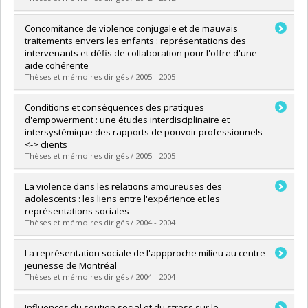
Diplômé(e) :
Lévesque, Sylvie
Concomitance de violence conjugale et de mauvais
Cycle :
Doctorat
traitements envers les enfants : représentations des
Diplôme obtenu :
Ph. D.
intervenants et défis de collaboration pour l'offre d'une
Lien vers le document dans Papyrus
aide cohérente
Thèses et mémoires dirigés / 2005 - 2005
Diplômé(e) :
Lessard, Geneviève
Conditions et conséquences des pratiques
Cycle :
Doctorat
d'empowerment : une études interdisciplinaire et
Diplôme obtenu :
Ph. D.
intersystémique des rapports de pouvoir professionnels
Lien vers le document dans Papyrus
<-> clients
Thèses et mémoires dirigés / 2005 - 2005
Diplômé(e) :
Lemay, Louise
La violence dans les relations amoureuses des
Cycle :
Doctorat
adolescents : les liens entre l'expérience et les
Diplôme obtenu :
Ph. D.
représentations sociales
Lien vers le document dans Papyrus
Thèses et mémoires dirigés / 2004 - 2004
Diplômé(e) :
Bibeau, Guy
La représentation sociale de l'appproche milieu au centre
Cycle :
Maîtrise
jeunesse de Montréal
Diplôme obtenu :
M. Sc.
Thèses et mémoires dirigés / 2004 - 2004
Lien vers le document dans Papyrus
Diplômé(e) :
Keable, Pierre
Influences du soutien social et du stress sur le