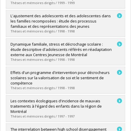
Diplôme obtenu :
M. Sc.
Thèses et mémoires dirigés / 1999 - 1999
Lien vers le document dans Papyrus
Diplômé(e) :
Dallaire, Nicole
L'ajustement des adolescents et des adolescentes dans
Cycle :
Doctorat
les familles recomposées : étude des processus
Diplôme obtenu :
Ph. D.
familiaux et des représentations des jeunes
Lien vers le document dans Papyrus
Thèses et mémoires dirigés / 1998 - 1998
Diplômé(e) :
Saint-Jacques, Marie-Christine
Dynamique familiale, stress et décrochage scolaire :
Cycle :
Doctorat
étude descriptive d'adolescents référés en réadaptation
Diplôme obtenu :
Ph. D.
externe aux Centres Jeunesse de Montréal
Lien vers le document dans Papyrus
Thèses et mémoires dirigés / 1998 - 1998
Diplômé(e) :
Bélair, Monique
Effets d'un programme d'intervention pour décrocheurs
Cycle :
Maîtrise
scolaires sur la valorisation de soi et le sentiment de
Diplôme obtenu :
M. Sc.
compétence
Lien vers le document dans Papyrus
Thèses et mémoires dirigés / 1998 - 1998
Diplômé(e) :
Hébert, Alain
Les contextes écologiques d'incidence de mauvais
Cycle :
Maîtrise
traitements à l'égard des enfants dans la région de
Diplôme obtenu :
M. Sc.
Montréal
Lien vers le document dans Papyrus
Thèses et mémoires dirigés / 1997 - 1997
Diplômé(e) :
Mayer, Micheline
The interrelation between high school disengagement