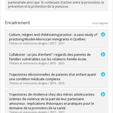
partenariale ainsi que le continuum d'action entre la promotion, la
prévention et la protection de la jeunesse.
Encadrement
Tout déplier
Culture, religion and childrearing practice : a case study of
practicing Muslim-Moroccan immigrants in Québec
Thèses et mémoires dirigés / 2017 - 2017
Diplômé(e) :
Elkchirid, Abdelfettan
Collaborer : un jeu d’enfant? : regards des parents de
Cycle :
Doctorat
familles vulnérables sur les relations famille-école.
Diplôme obtenu :
Ph. D.
Thèses et mémoires dirigés / 2015 - 2015
Lien vers le document dans Papyrus
Diplômé(e) :
Menand, Véronique
Trajectoires décisionnelles de parents d’un enfant ayant
Cycle :
Maîtrise
une condition médicale complexe
Diplôme obtenu :
M. Sc.
Thèses et mémoires dirigés / 2015 - 2015
Lien vers le document dans Papyrus
Diplômé(e) :
Chénard, Josée
Trajectoires de résilience chez des mères adolescentes
Cycle :
Doctorat
victimes de violence de la part de leur partenaire
Diplôme obtenu :
Ph. D.
amoureux : implications théoriques et pratiques pour le
Lien vers le document dans Papyrus
domaine de la promotion de la santé
Thèses et mémoires dirigés / 2012 - 2012