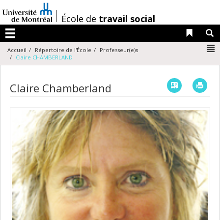
Passer
au
/
École de
travail social
contenu
Liens 
R
Menu
N
Accueil
Répertoire de l'École
Professeur(e)s
Claire CHAMBERLAND
Vcard
Imp
Claire Chamberland