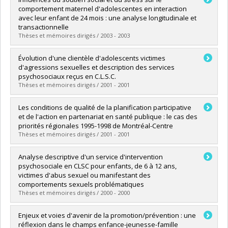
Cycle :
Maîtrise
comportement maternel d'adolescentes en interaction
Diplôme obtenu :
M. Sc.
avec leur enfant de 24 mois : une analyse longitudinale et
Lien vers le document dans Papyrus
transactionnelle
Thèses et mémoires dirigés / 2003 - 2003
Diplômé(e) :
Roy, Catherine
Évolution d'une clientèle d'adolescents victimes
Cycle :
Doctorat
d'agressions sexuelles et description des services
Diplôme obtenu :
Ph. D.
psychosociaux reçus en C.L.S.C.
Lien vers le document dans Papyrus
Thèses et mémoires dirigés / 2001 - 2001
Diplômé(e) :
Hamelin, Annie
Les conditions de qualité de la planification participative
Cycle :
Maîtrise
et de l'action en partenariat en santé publique : le cas des
Diplôme obtenu :
M. Sc.
priorités régionales 1995-1998 de Montréal-Centre
Lien vers le document dans Papyrus
Thèses et mémoires dirigés / 2001 - 2001
Diplômé(e) :
Bilodeau, Angèle
Analyse descriptive d'un service d'intervention
Cycle :
Doctorat
psychosociale en CLSC pour enfants, de 6 à 12 ans,
Diplôme obtenu :
Ph. D.
victimes d'abus sexuel ou manifestant des
Lien vers le document dans Papyrus
comportements sexuels problématiques
Thèses et mémoires dirigés / 2000 - 2000
Diplômé(e) :
Turner, Julie
Enjeux et voies d'avenir de la promotion/prévention : une
Cycle :
Maîtrise
réflexion dans le champs enfance-jeunesse-famille