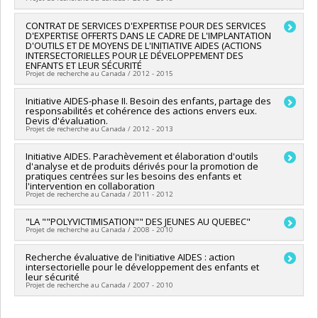
Services sociaux
Programmes de subvention :
Chercheur principal :
CONTRAT DE SERVICES D'EXPERTISE POUR DES SERVICES
Jo-Anne Wemmers
D'EXPERTISE OFFERTS DANS LE CADRE DE L'IMPLANTATION
Co-chercheurs :
Claire Chamberland
,
Dominique Damant
,
D'OUTILS ET DE MOYENS DE L'INITIATIVE AIDES (ACTIONS
Delphine Collin-Vézina
,
Marie-Ève Clément
,
Geneviève
INTERSECTORIELLES POUR LE DÉVELOPPEMENT DES
Lessard
,
Marie-Hélène Gagné
ENFANTS ET LEUR SÉCURITÉ
Projet de recherche au Canada / 2012 - 2015
Sources de financement :
Ministère de la Justice
Programmes de subvention :
Chercheur principal :
Initiative AIDES-phase II. Besoin des enfants, partage des
Claire Chamberland
responsabilités et cohérence des actions envers eux.
Sources de financement :
Centre jeunesse du Bas Saint-
Devis d'évaluation.
Laurent
Projet de recherche au Canada / 2012 - 2013
Programmes de subvention :
Chercheur principal :
Initiative AIDES. Parachèvement et élaboration d'outils
Claire Chamberland
d'analyse et de produits dérivés pour la promotion de
Co-chercheurs :
Sarah Dufour
,
Carl Lacharité
,
Marie-Ève
pratiques centrées sur les besoins des enfants et
Clément
,
Louise Lemay
l'intervention en collaboration
Sources de financement :
MSSS/Ministère de la Santé et des
Projet de recherche au Canada / 2011 - 2012
Services sociaux
Programmes de subvention :
Chercheur principal :
"LA ""POLYVICTIMISATION"" DES JEUNES AU QUEBEC"
Carl Lacharité
,
Claire Chamberland
Projet de recherche au Canada / 2008 - 2010
Co-chercheurs :
Marie-Andrée Poirier
,
Sarah Dufour
,
Marie-
Ève Clément
,
Louise Lemay
Chercheur principal :
Recherche évaluative de l'initiative AIDES : action
Claire Chamberland
Sources de financement :
Avenir d'enfants
intersectorielle pour le développement des enfants et
Programmes de subvention :
leur sécurité
Projet de recherche au Canada / 2007 - 2010
Chercheur principal :
Claire Chamberland