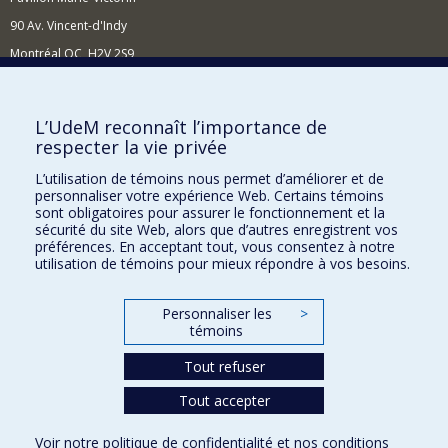
90 Av. Vincent-d'Indy
Montréal QC H2V 2S9
Nouvelles et événements
Comment soutenir l'École?
L’UdeM reconnaît l’importance de
respecter la vie privée
BESOIN D'AIDE?
L’utilisation de témoins nous permet d’améliorer et de
Plan du site
personnaliser votre expérience Web. Certains témoins
Signaler une erreur
sont obligatoires pour assurer le fonctionnement et la
sécurité du site Web, alors que d’autres enregistrent vos
Accessibilité
préférences. En acceptant tout, vous consentez à notre
utilisation de témoins pour mieux répondre à vos besoins.
FACULTÉ DES ARTS ET DES SCIENCES
Nos départements et écoles
Personnaliser les
>
témoins
Nos centres d'études
Tout refuser
Nos programmes et cours
Tout accepter
Confidentialité
Voir notre
politique de confidentialité
et nos
conditions