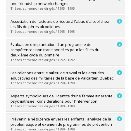
Cycle :
Doctorat
and friendship network changes
Diplôme obtenu :
Ph. D.
Thèses et mémoires dirigés / 1995 - 1995
Lien vers le document dans Papyrus
Diplômé(e) :
Ellenbogen, Stephen
Association de facteurs de risque à l'abus d'alcool chez
Cycle :
Maîtrise
les fils de pères alcooliques
Diplôme obtenu :
M. Sc.
Thèses et mémoires dirigés / 1995 - 1995
Lien vers le document dans Papyrus
Diplômé(e) :
Sacchitelle, Catherine
Évaluation d'implantation d'un programme de
Cycle :
Maîtrise
compétences non traditionnelles pour les filles du
Diplôme obtenu :
M. Sc.
deuxième cycle du primaire
Lien vers le document dans Papyrus
Thèses et mémoires dirigés / 1992 - 1992
Diplômé(e) :
Cameron, Sylvie
Les relations entre le milieu de travail et les attitudes
Cycle :
Maîtrise
éducatives des militaires de la base de Valcartier, Québec
Diplôme obtenu :
M. Sc.
Thèses et mémoires dirigés / 1990 - 1990
Lien vers le document dans Papyrus
Diplômé(e) :
Dufresne, Denis
Aspects symboliques de l'identité d'une femme itinérante
Cycle :
Maîtrise
psychiatrisée : considérations pour l'intervention
Diplôme obtenu :
M. Sc.
Thèses et mémoires dirigés / 1989 - 1989
Lien vers le document dans Papyrus
Diplômé(e) :
Lalonde, Lise
Prévenir la négligence envers les enfants : analyse de la
Cycle :
Maîtrise
problématique et examen de programmes de prévention
Diplôme obtenu :
M. Sc.
Thèses et mémoires dirigés / 1989 - 1989