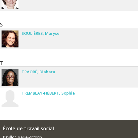
S
SOULIÈRES
Maryse
T
TRAORÉ
Diahara
TREMBLAY-HÉBERT
Sophie
École de travail social
Pavillon Marie-Victorin