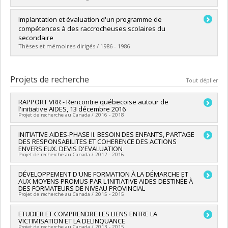
Lien vers le document dans Papyrus
Diplômé(e) :
Michaud, Sylvie
Implantation et évaluation d'un programme de
Cycle :
Maîtrise
compétences à des raccrocheuses scolaires du
Diplôme obtenu :
M. Sc.
secondaire
Lien vers le document dans Papyrus
Thèses et mémoires dirigés / 1986 - 1986
Diplômé(e) :
Loranger, Sylvia
Cycle :
Maîtrise
Projets de recherche
Tout déplier
Diplôme obtenu :
M. Sc.
Lien vers le document dans Papyrus
RAPPORT VRR - Rencontre québecoise autour de
l'initiative AIDES, 13 décembre 2016
Projet de recherche au Canada / 2016 - 2018
Chercheur principal :
INITIATIVE AIDES-PHASE II. BESOIN DES ENFANTS, PARTAGE
Claire Chamberland
DES RESPONSABILITES ET COHERENCE DES ACTIONS
Sources de financement :
Université de Montréal
ENVERS EUX. DEVIS D'EVALUATION
Programmes de subvention :
PINTERNE-F.Internes de
Projet de recherche au Canada / 2012 - 2016
Recherche - Cas spéciaux du VRR (FDGEN006)
Chercheur principal :
DÉVELOPPEMENT D'UNE FORMATION À LA DÉMARCHE ET
Sarah Dufour
,
Claire Chamberland
AUX MOYENS PROMUS PAR L'INITIATIVE AIDES DESTINÉE À
Co-chercheurs :
Carl Lacharité
,
Marie-Ève Clément
,
Louise
DES FORMATEURS DE NIVEAU PROVINCIAL
Lemay
Projet de recherche au Canada / 2015 - 2015
Sources de financement :
MSSS/Ministère de la Santé et des
Services sociaux
Chercheur principal :
ETUDIER ET COMPRENDRE LES LIENS ENTRE LA
Claire Chamberland
Programmes de subvention :
VICTIMISATION ET LA DELINQUANCE
Sources de financement :
MSSS/Ministère de la Santé et des
Projet de recherche au Canada / 2013 - 2015