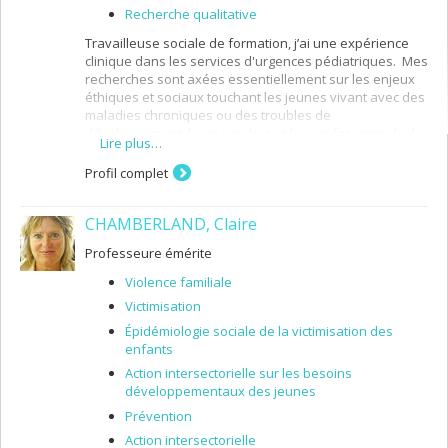
Recherche qualitative
Travailleuse sociale de formation, j’ai une expérience
clinique dans les services d'urgences pédiatriques. Mes
recherches sont axées essentiellement sur les enjeux
éthiques et sociaux touchant les jeunes vivant avec des
maladies chroniques ou des troubles de
développement, leurs proches et les professionnels de
Lire plus…
la santé et de services sociaux. Mon programme de
recherche vise à lier le développement de la théorie du
Profil complet
travail social et des meilleures pratiques à l'éthique
pragmatique. En pratique, en enseignement et en
CHAMBERLAND, Claire
recherche, je privilégie une approche collaborative,
participative et réflexive qui s'aligne avec les théories
Professeure émérite
du travail social, axées sur la croissance et préoccupées
par l'impact de l'environnement social sur le bien-être.
Violence familiale
Victimisation
Épidémiologie sociale de la victimisation des
enfants
Action intersectorielle sur les besoins
développementaux des jeunes
Prévention
Action intersectorielle