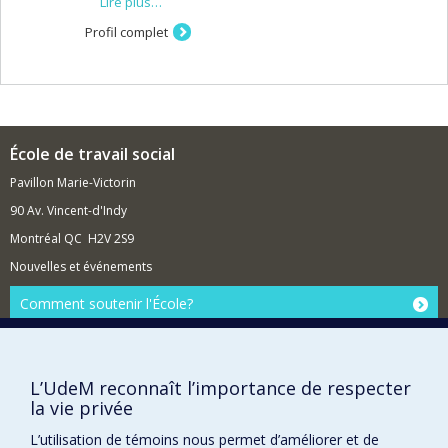
Lire plus…
de recherche concernent les enfants en besoin de
protection parce qu’ils sont en danger dans leur sécurité
Profil complet
ou leur développement et les enfants en situation de
grande vulnérabilité psychosociale et leur famille.
École de travail social
Pavillon Marie-Victorin
90 Av. Vincent-d'Indy
Montréal QC H2V 2S9
Nouvelles et événements
Comment soutenir l'École?
BESOIN D'AIDE?
Plan du site
L’UdeM reconnaît l’importance de respecter
Signaler une erreur
la vie privée
Accessibilité
L’utilisation de témoins nous permet d’améliorer et de