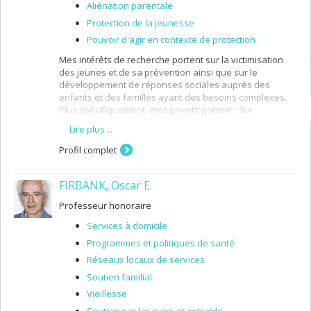
Aliénation parentale
Protection de la jeunesse
Pouvoir d'agir en contexte de protection
Mes intérêts de recherche portent sur la victimisation
des jeunes et de sa prévention ainsi que sur le
développement de réponses sociales auprès des
enfants et des familles ayant des besoins complexes.
Plus spécifiquement, mes projets portent : sur
l'épidémiologie sociale dans le domaine de la
Lire plus…
polyvictimisation, de la maltraitance et de la violence
envers les enfants; le développement et l'évaluation
Profil complet
d'innovations sociales qui s'appuient sur des
approches centrées sur les besoins développementaux
FIRBANK, Oscar E.
des enfants, la participation des jeunes et des parents,
un cadre écosystémique, l'action intersectorielle et
Professeur honoraire
partenariale ainsi que le continuum d'action entre la
promotion, la prévention et la protection de la jeunesse.
Services à domicile
Programmes et politiques de santé
Réseaux locaux de services
Soutien familial
Vieillesse
Soutien par les pairs et entraide