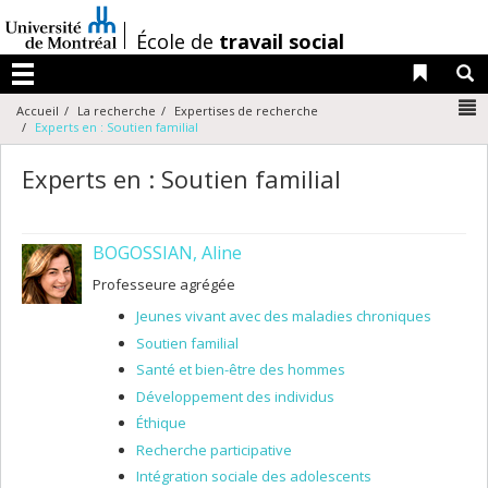
Passer
au
/
École de
travail social
contenu
Liens 
R
Menu
N
Accueil
La recherche
Expertises de recherche
Experts en : Soutien familial
Experts en : Soutien familial
BOGOSSIAN, Aline
Professeure agrégée
Jeunes vivant avec des maladies chroniques
Soutien familial
Santé et bien-être des hommes
Développement des individus
Éthique
Recherche participative
Intégration sociale des adolescents