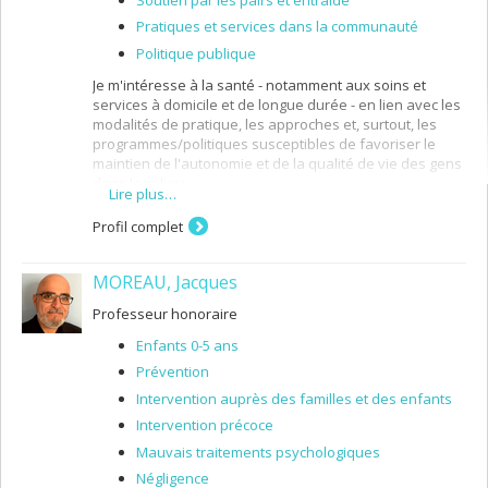
Pratiques et services dans la communauté
Politique publique
Je m'intéresse à la santé - notamment aux soins et
services à domicile et de longue durée - en lien avec les
modalités de pratique, les approches et, surtout, les
programmes/politiques susceptibles de favoriser le
maintien de l'autonomie et de la qualité de vie des gens
dans le milieu.
Lire plus…
Je travaille depuis plusieurs années, à :
Profil complet
l'amélioration de la qualité des services de
soutien à domicile;
MOREAU, Jacques
l'évaluation des organismes et services du
secteur,
Professeur honoraire
l'analyse des liens entre l'aide familiale et les
Enfants 0-5 ans
services du réseau socio-sanitaire, (3) les
Prévention
réseaux locaux de services et
Intervention auprès des familles et des enfants
l'étude des politiques relatives aux soins dans la
communauté.
Intervention précoce
Mauvais traitements psychologiques
Je mène aussi des recherches comparatives,
interprovinciales ou avec des pays européens et dans
Négligence