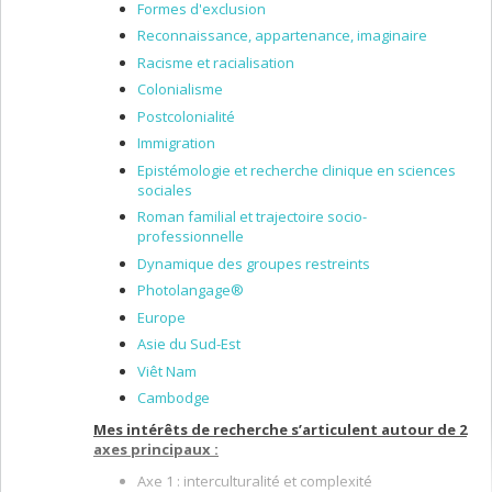
Formes d'exclusion
Reconnaissance, appartenance, imaginaire
Racisme et racialisation
Colonialisme
Postcolonialité
Immigration
Epistémologie et recherche clinique en sciences
sociales
Roman familial et trajectoire socio-
professionnelle
Dynamique des groupes restreints
Photolangage®
Europe
Asie du Sud-Est
Viêt Nam
Cambodge
Mes intérêts de recherche s’articulent autour de 2
axes principaux :
Axe 1 : interculturalité et complexité