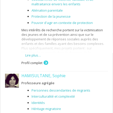
maltraitance envers les enfants
Aliénation parentale
Protection de la jeunesse
Pouvoir d'agir en contexte de protection
Mes intérêts de recherche portent sur la victimisation
des jeunes et de sa prévention ainsi que sur le
développement de réponses sociales auprès des
enfants et des familles ayant des besoins complexes.
Plus spécifiquement, mes projets portent : sur
l'épidémiologie sociale dans le domaine de la
Lire plus…
polyvictimisation, de la maltraitance et de la violence
envers les enfants; le développement et l'évaluation
Profil complet
d'innovations sociales qui s'appuient sur des
approches centrées sur les besoins développementaux
HAMISULTANE, Sophie
des enfants, la participation des jeunes et des parents,
un cadre écosystémique, l'action intersectorielle et
Professeure agrégée
partenariale ainsi que le continuum d'action entre la
promotion, la prévention et la protection de la jeunesse.
Personnes descendantes de migrants
Interculturalité et complexité
Identités
Héritage migratoire