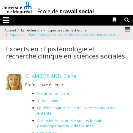
Passer
au
/
École de
travail social
contenu
Liens 
R
Menu
N
Accueil
La recherche
Expertises de recherche
Experts en : Epistémologie et recherche clinique en sciences sociales
Experts en : Epistémologie et
recherche clinique en sciences sociales
CHAMBERLAND, Claire
Professeure émérite
Violence familiale
Victimisation
Épidémiologie sociale de la victimisation des
enfants
Action intersectorielle sur les besoins
développementaux des jeunes