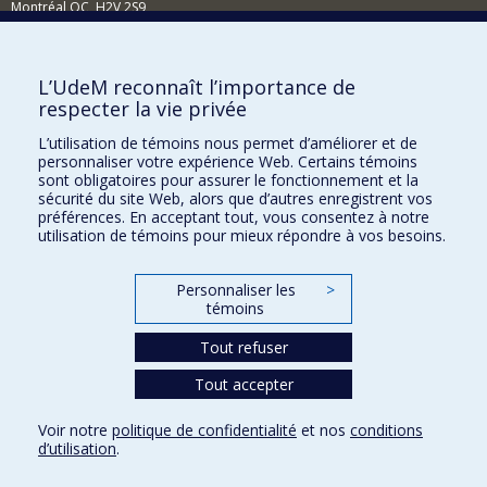
Montréal QC H2V 2S9
Nouvelles et événements
Comment soutenir l'École?
L’UdeM reconnaît l’importance de
respecter la vie privée
BESOIN D'AIDE?
L’utilisation de témoins nous permet d’améliorer et de
Plan du site
personnaliser votre expérience Web. Certains témoins
Signaler une erreur
sont obligatoires pour assurer le fonctionnement et la
sécurité du site Web, alors que d’autres enregistrent vos
Accessibilité
préférences. En acceptant tout, vous consentez à notre
utilisation de témoins pour mieux répondre à vos besoins.
FACULTÉ DES ARTS ET DES SCIENCES
Nos départements et écoles
Personnaliser les
>
témoins
Nos centres d'études
Tout refuser
Nos programmes et cours
Tout accepter
Confidentialité
Voir notre
politique de confidentialité
et nos
conditions
Conditions d’utilisation
d’utilisation
.
Paramètres des témoins
Université de