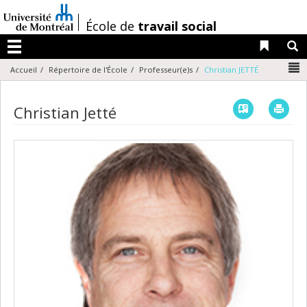
Passer
au
/
École de
travail social
contenu
Liens 
R
Menu
N
Accueil
Répertoire de l'École
Professeur(e)s
Christian JETTÉ
Vcard
Imp
Christian Jetté