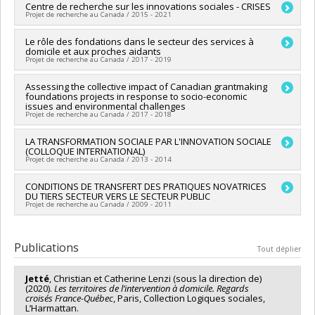
Chercheur principal :
Centre de recherche sur les innovations sociales - CRISES
André-Anne Parent
Programmes de subvention :
PVXXXXXX-(AC) Programme des
Projet de recherche au Canada / 2015 - 2021
Co-chercheurs :
Deena White
,
Christian Jetté
,
Elisabeth
actions concertées
Greissler
Chercheur principal :
Le rôle des fondations dans le secteur des services à
Juan-Luis Klein
,
Sylvain Lefèvre
Sources de financement :
IRSC/Instituts de recherche en
domicile et aux proches aidants
Co-chercheurs :
Christian Jetté
santé du Canada
Projet de recherche au Canada / 2017 - 2019
Sources de financement :
FRQSC/Fonds de recherche du
Programmes de subvention :
PVXXXXXX-Subventions pour
Québec - Société et culture (FQRSC)
réunion, planification et dissémination
Chercheur principal :
Assessing the collective impact of Canadian grantmaking
Lucie Dumais
Programmes de subvention :
PV129894-(RG) Programme
foundations projects in response to socio-economic
Co-chercheurs :
Christian Jetté
Regroupements stratégiques
issues and environmental challenges
Sources de financement :
CRSH/Conseil de recherches en
Projet de recherche au Canada / 2017 - 2018
sciences humaines du Canada
Programmes de subvention :
Chercheur principal :
LA TRANSFORMATION SOCIALE PAR L'INNOVATION SOCIALE
Jean-Marc Fontan
(COLLOQUE INTERNATIONAL)
Co-chercheurs :
Christian Jetté
Projet de recherche au Canada / 2013 - 2014
Sources de financement :
CRSH/Conseil de recherches en
sciences humaines du Canada
Chercheur principal :
CONDITIONS DE TRANSFERT DES PRATIQUES NOVATRICES
Juan-Luis Klein
Programmes de subvention :
DU TIERS SECTEUR VERS LE SECTEUR PUBLIC
Co-chercheurs :
Christian Jetté
Projet de recherche au Canada / 2009 - 2011
Sources de financement :
CRSH/Conseil de recherches en
sciences humaines du Canada
Chercheur principal :
Christian Jetté
Programmes de subvention :
Publications
Tout déplier
Jetté
, Christian et Catherine Lenzi (sous la direction de)
(2020).
Les territoires de l’intervention à domicile. Regards
croisés France-Québec
, Paris, Collection Logiques sociales,
L’Harmattan.