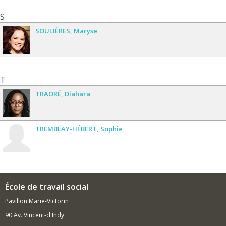
S
SOULIÈRES
Maryse
T
TRAORÉ
Diahara
TREMBLAY-HÉBERT
Sophie
École de travail social
Pavillon Marie-Victorin
90 Av. Vincent-d'Indy