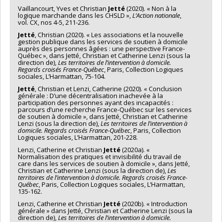
Vaillancourt, Yves et Christian
Jetté
(2020). « Non à la
logique marchande dans les CHSLD »,
L’Action nationale
,
vol. CX, nos 4-5, 211-236.
Jetté
, Christian (2020). « Les associations et la nouvelle
gestion publique dans les services de soutien à domicile
auprès des personnes âgées : une perspective France-
Québec », dans Jetté, Christian et Catherine Lenzi (sous la
direction de),
Les territoires de l’intervention à domicile.
Regards croisés France-Québec
, Paris, Collection Logiques
sociales, L’Harmattan, 75-104.
Jetté
, Christian et Lenzi, Catherine (2020). « Conclusion
générale : D’une décentralisation inachevée à la
participation des personnes ayant des incapacités :
parcours d’une recherche France-Québec sur les services
de soutien à domicile », dans Jetté, Christian et Catherine
Lenzi (sous la direction de),
Les territoires de l’intervention à
domicile. Regards croisés France-Québec
, Paris, Collection
Logiques sociales, L’Harmattan, 201-228.
Lenzi, Catherine et Christian
Jetté
(2020a). «
Normalisation des pratiques et invisibilité du travail de
care dans les services de soutien à domicile », dans Jetté,
Christian et Catherine Lenzi (sous la direction de),
Les
territoires de l’intervention à domicile. Regards croisés France-
Québec
, Paris, Collection Logiques sociales, L’Harmattan,
135-162.
Lenzi, Catherine et Christian
Jetté
(2020b). « Introduction
générale » dans Jetté, Christian et Catherine Lenzi (sous la
direction de),
Les territoires de l’intervention à domicile.