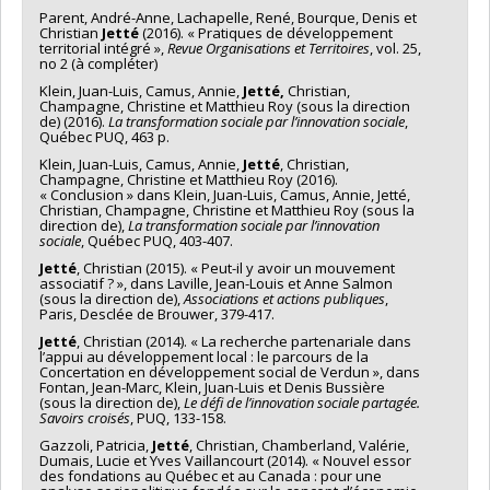
Parent, André-Anne, Lachapelle, René, Bourque, Denis et
Christian
Jetté
(2016). « Pratiques de développement
territorial intégré »,
Revue Organisations et Territoires
, vol. 25,
no 2 (à compléter)
Klein, Juan-Luis, Camus, Annie,
Jetté,
Christian,
Champagne, Christine et Matthieu Roy (sous la direction
de) (2016).
La transformation sociale par l’innovation sociale
,
Québec PUQ, 463 p.
Klein, Juan-Luis, Camus, Annie,
Jetté
, Christian,
Champagne, Christine et Matthieu Roy (2016).
« Conclusion » dans Klein, Juan-Luis, Camus, Annie, Jetté,
Christian, Champagne, Christine et Matthieu Roy (sous la
direction de),
La transformation sociale par l’innovation
sociale
, Québec PUQ, 403-407.
Jetté
, Christian (2015). « Peut-il y avoir un mouvement
associatif ? », dans Laville, Jean-Louis et Anne Salmon
(sous la direction de),
Associations et actions publiques
,
Paris, Desclée de Brouwer, 379-417.
Jetté
, Christian (2014). « La recherche partenariale dans
l’appui au développement local : le parcours de la
Concertation en développement social de Verdun », dans
Fontan, Jean-Marc, Klein, Juan-Luis et Denis Bussière
(sous la direction de),
Le défi de l’innovation sociale partagée.
Savoirs croisés
, PUQ, 133-158.
Gazzoli, Patricia,
Jetté
, Christian, Chamberland, Valérie,
Dumais, Lucie et Yves Vaillancourt (2014). « Nouvel essor
des fondations au Québec et au Canada : pour une