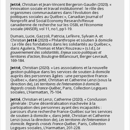
Jetté
, Christian et Jean-Vincent Bergeron-Gaudin (2020). «
Innovation sociale et travail institutionnel : le rôle des
organismes communautaires dans l'évolution des
politiques sociales au Québec », Canadian Journal of
Nonprofit and Social Economy Research/Revue
canadienne de recherche sur les OSBL et l’économie
sociale (ANSER), vol 11, no1, pp1-19.
Dumais, Lucie, Gazzoli, Patricia, Lefèvre, Sylvain A. et
Christian
Jetté
(2020) « Philanthropie et soutien à domicile
: Le rôle des fondations dans les solidarités au Québec »,
dans Aguilera, Thomas et Marc Rouzeau » (s.l.d.),
Le
gouvernement des solidartités. Enjeux socio-politiques et
territoires d’action
, Boulogne-Billancourt, Berger-Levrault,
169-184.
Jetté,
Christian (2020). « Les associations et la nouvelle
gestion publique dans les services de soutien à domicile
auprès des personnes âgées : une perspective France-
Québec », dans Jetté, Christian et Catherine Lenzi (sous la
direction de),
Les territoires de l’intervention à domicile.
Regards croisés France-Québec
, Paris, Collection Logiques
sociales, L’Harmattan, 75-104.
Jetté
, Christian et Lenzi, Catherine (2020). « Conclusion
générale : D’une décentralisation inachevée à la
participation des personnes ayant des incapacités :
parcours d’une recherche France-Québec sur les services
de soutien à domicile », dans Jetté, Christian et Catherine
Lenzi (sous la direction de),
Les territoires de l’intervention à
domicile. Regards croisés France-Québec
, Paris, Collection
Logiques sociales, L’Harmattan, 201-228.