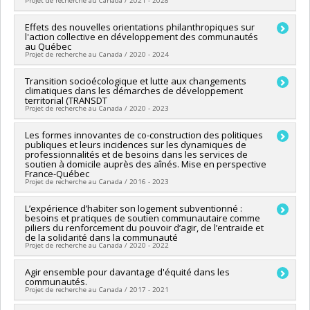
Projet de recherche au Canada / 2021 - 2028
Chercheur principal :
Effets des nouvelles orientations philanthropiques sur
Sylvain Lefèvre
,
Sonia Tello Rozas
l'action collective en développement des communautés
Co-chercheurs :
Christian Jetté
au Québec
Sources de financement :
FRQSC/Fonds de recherche du
Projet de recherche au Canada / 2020 - 2024
Québec - Société et culture (FQRSC)
Programmes de subvention :
PV129894-(RG) Programme
Chercheur principal :
Transition socioécologique et lutte aux changements
Bourque Denis
Regroupements stratégiques
climatiques dans les démarches de développement
Co-chercheurs :
Christian Jetté
territorial (TRANSDT
Sources de financement :
CRSH/Conseil de recherches en
Projet de recherche au Canada / 2020 - 2023
sciences humaines du Canada
Programmes de subvention :
PVXXXXXX-Subvention Savoir
Chercheur principal :
Les formes innovantes de co-construction des politiques
Denis Bourque
publiques et leurs incidences sur les dynamiques de
Co-chercheurs :
Christian Jetté
professionnalités et de besoins dans les services de
Sources de financement :
CRSH/Conseil de recherches en
soutien à domicile auprès des aînés. Mise en perspective
sciences humaines du Canada
France‐Québec
Projet de recherche au Canada / 2016 - 2023
Programmes de subvention :
PVX99097-Subvention de
développement de partenariat
Chercheur principal :
L’expérience d’habiter son logement subventionné :
Christian Jetté
besoins et pratiques de soutien communautaire comme
Co-chercheurs :
Yves Vaillancourt
,
Lucie Dumais
piliers du renforcement du pouvoir d’agir, de l’entraide et
Sources de financement :
FRQSC/Fonds de recherche du
de la solidarité dans la communauté
Québec - Société et culture (FQRSC)
Projet de recherche au Canada / 2020 - 2022
Programmes de subvention :
PVXXXXXX-(QF) Appui à des
collaborations inter-Agences FQRSC-ANR
Chercheur principal :
Agir ensemble pour davantage d'équité dans les
Judith Lapierre
communautés.
Co-chercheurs :
Christian Jetté
Projet de recherche au Canada / 2017 - 2021
Sources de financement :
FRQSC/Fonds de recherche du
Québec - Société et culture (FQRSC)