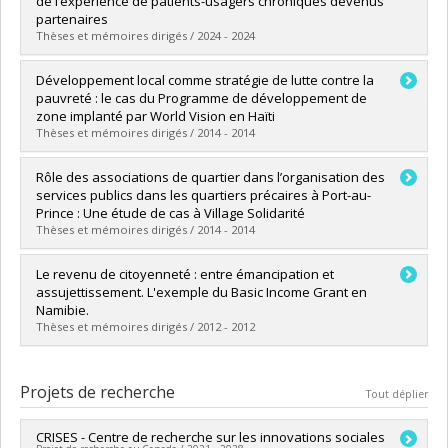
de l’expérience de patients-usagers chroniques devenus
partenaires
Thèses et mémoires dirigés / 2024 - 2024
Diplômé(e) :
Paré-Tremblay, Alexandra
Développement local comme stratégie de lutte contre la
Cycle :
Maîtrise
pauvreté : le cas du Programme de développement de
Diplôme obtenu :
M. Sc.
zone implanté par World Vision en Haïti
Lien vers le document dans Papyrus
Thèses et mémoires dirigés / 2014 - 2014
Diplômé(e) :
Pierre, Mislie
Rôle des associations de quartier dans l’organisation des
Cycle :
Maîtrise
services publics dans les quartiers précaires à Port-au-
Diplôme obtenu :
M. Sc.
Prince : Une étude de cas à Village Solidarité
Lien vers le document dans Papyrus
Thèses et mémoires dirigés / 2014 - 2014
Diplômé(e) :
Joseph, Jean Alex
Le revenu de citoyenneté : entre émancipation et
Cycle :
Maîtrise
assujettissement. L'exemple du Basic Income Grant en
Diplôme obtenu :
M.A.
Namibie.
Lien vers le document dans Papyrus
Thèses et mémoires dirigés / 2012 - 2012
Diplômé(e) :
Chalifour, Julie
Cycle :
Maîtrise
Projets de recherche
Tout déplier
Diplôme obtenu :
M. Sc.
Lien vers le document dans Papyrus
CRISES - Centre de recherche sur les innovations sociales