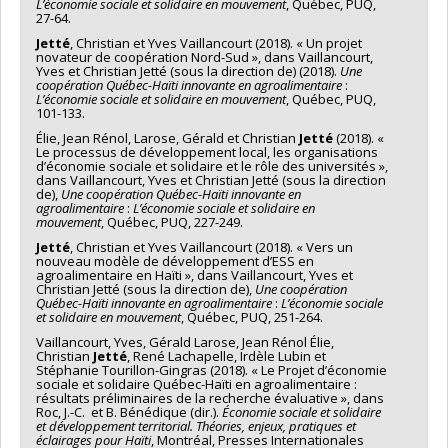
L’économie sociale et solidaire en mouvement
, Québec, PUQ,
27-64.
Jetté
, Christian et Yves Vaillancourt (2018). « Un projet
novateur de coopération Nord-Sud », dans Vaillancourt,
Yves et Christian Jetté (sous la direction de) (2018).
Une
coopération Québec-Haïti innovante en agroalimentaire
:
L’économie sociale et solidaire en mouvement
, Québec, PUQ,
101-133.
Élie, Jean Rénol, Larose, Gérald et Christian
Jetté
(2018). «
Le processus de développement local, les organisations
d’économie sociale et solidaire et le rôle des universités »,
dans Vaillancourt, Yves et Christian Jetté (sous la direction
de),
Une coopération Québec-Haïti innovante en
agroalimentaire
:
L’économie sociale et solidaire en
mouvement
, Québec, PUQ, 227-249.
Jetté
, Christian et Yves Vaillancourt (2018). « Vers un
nouveau modèle de développement d’ESS en
agroalimentaire en Haïti », dans Vaillancourt, Yves et
Christian Jetté (sous la direction de),
Une coopération
Québec-Haïti innovante en agroalimentaire
:
L’économie sociale
et solidaire en mouvement
, Québec, PUQ, 251-264.
Vaillancourt, Yves, Gérald Larose, Jean Rénol Élie,
Christian
Jetté
, René Lachapelle, Irdèle Lubin et
Stéphanie Tourillon-Gingras (2018). « Le Projet d’économie
sociale et solidaire Québec-Haïti en agroalimentaire :
résultats préliminaires de la recherche évaluative », dans
Roc, J.-C. et B. Bénédique (dir.).
Économie sociale et solidaire
et développement territorial. Théories, enjeux, pratiques et
éclairages pour Haïti
, Montréal, Presses Internationales