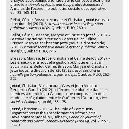
analyse sociopolitique fondée sur le concept d’économie
plurielle
»,
Annals of Public and Cooperative Economics /
Annales de l’économie publique, sociale et coopérative,
vol. 85, 165-191.
Bellot, Céline, Brisson, Maryse et Christian
Jetté
(sous la
direction de) (2013).
Le travail social et la nouvelle gestion
publique : enjeux et défis
, Québec, PUQ, 260 p.
Bellot, Céline, Bresson, Maryse et Christian
Jetté
(2013). «
Le travail social sous tension » dans Bellot, Céline,
Brisson, Maryse et Christian Jetté (sous la direction de)
(2013).
Le travail social et la nouvelle gestion publique : enjeux
et défis
, Québec, PUQ, 7-15.
Bresson, Maryse,
Jetté
, Christian et Céline Bellot (2013). «
Les enjeux de la nouvelle gestion publique en travail
social » dans Bellot, Céline, Brisson, Maryse et Christian
Jetté (sous la direction de) (2013).
Le travail social et la
nouvelle gestion publique : enjeux et défis
, Québec, PUQ, 262-
265.
Jetté
, Christian, Vaillancourt, Yves et Jean-Vincent
Bergeron-Gaudin (2012). « L’économie plurielle dans les
services à domicile au Canada : une comparaison des
modes de régulation entre le Québec et l’Ontario »
,
Lien
social et Politiques,
no 66, 155-175.
Jetté
, Christian (2011). « The Role of Community
Organizations in the Transformation of the Social
Development Model in Québec »,
Canadian Journal of
Nonprofit and Social Economy Research (ANSERJ),
vol. 2, no 1,
65-78.