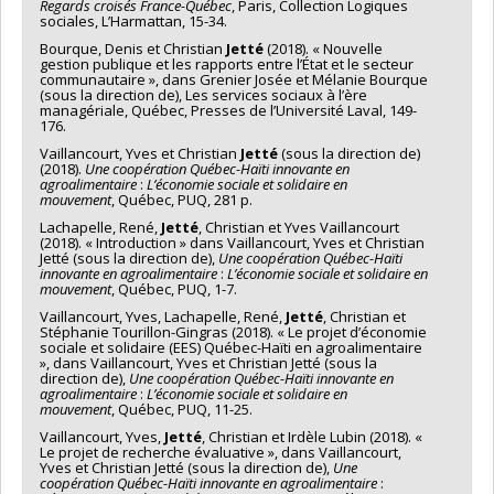
Regards croisés France-Québec
, Paris, Collection Logiques
sociales, L’Harmattan, 15-34.
Bourque, Denis et Christian
Jetté
(2018). « Nouvelle
gestion publique et les rapports entre l’État et le secteur
communautaire », dans Grenier Josée et Mélanie Bourque
(sous la direction de), Les services sociaux à l’ère
managériale, Québec, Presses de l’Université Laval, 149-
176.
Vaillancourt, Yves et Christian
Jetté
(sous la direction de)
(2018).
Une coopération Québec-Haïti innovante en
agroalimentaire
:
L’économie sociale et solidaire en
mouvement
, Québec, PUQ, 281 p.
Lachapelle, René,
Jetté
, Christian et Yves Vaillancourt
(2018). « Introduction » dans Vaillancourt, Yves et Christian
Jetté (sous la direction de),
Une coopération Québec-Haïti
innovante en agroalimentaire
:
L’économie sociale et solidaire en
mouvement
, Québec, PUQ, 1-7.
Vaillancourt, Yves, Lachapelle, René,
Jetté
, Christian et
Stéphanie Tourillon-Gingras (2018). « Le projet d’économie
sociale et solidaire (EES) Québec-Haïti en agroalimentaire
», dans Vaillancourt, Yves et Christian Jetté (sous la
direction de),
Une coopération Québec-Haïti innovante en
agroalimentaire
:
L’économie sociale et solidaire en
mouvement
, Québec, PUQ, 11-25.
Vaillancourt, Yves,
Jetté
, Christian et Irdèle Lubin (2018). «
Le projet de recherche évaluative », dans Vaillancourt,
Yves et Christian Jetté (sous la direction de),
Une
coopération Québec-Haïti innovante en agroalimentaire
: