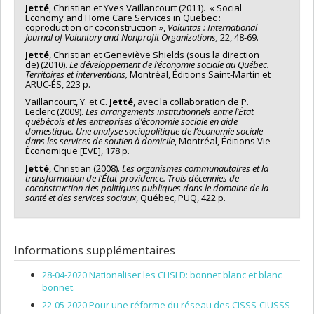
Jetté
, Christian et Yves Vaillancourt (2011). « Social
Economy and Home Care Services in Quebec :
coproduction or coconstruction »,
Voluntas : International
Journal of Voluntary and Nonprofit Organizations,
22, 48-69.
Jetté
, Christian et Geneviève Shields (sous la direction
de) (2010).
Le développement de l’économie sociale au Québec.
Territoires et interventions,
Montréal, Éditions Saint-Martin et
ARUC-ÉS, 223 p.
Vaillancourt, Y. et C.
Jetté
, avec la collaboration de P.
Leclerc (2009).
Les arrangements institutionnels entre l’État
québécois et les entreprises d’économie sociale en aide
domestique. Une analyse sociopolitique de l’économie sociale
dans les services de soutien à domicile
, Montréal, Éditions Vie
Économique [EVE], 178 p.
Jetté
, Christian (2008).
Les organismes communautaires et la
transformation de l’État-providence. Trois décennies de
coconstruction des politiques publiques dans le domaine de la
santé et des services sociaux
, Québec, PUQ, 422 p.
Informations supplémentaires
28-04-2020 Nationaliser les CHSLD: bonnet blanc et blanc
bonnet.
22-05-2020 Pour une réforme du réseau des CISSS-CIUSSS