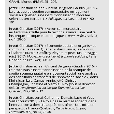
GRAHN-Monde (PIGM), 251-297.
Jetté
, Christian et Jean-Vincent Bergeron-Gaudin (2017). «
La pratique du soutien communautaire en logement
social au Québec : une institutionnalisation modulée
selon les territoires »,
Les Politiques sociales
, no 3 et 4, 90-
101.
Jetté
, Christian (2017). « Action communautaire,
militantisme et lutte pour la reconnaissance : une réalité
historique, politique et sociologique »,
Revue Reflets
, vol. 23,
no 1, 28-56.
Jetté
, Christian (2017). « Économie sociale et organismes
communautaires au Québec », dans Laville, Jean-Louis,
Elisabetta Bucolo, Geoffrey Pleyers et Jose Luis Corraggio
(dir.) (2017).
Mouvements sociaux et économie solidaire
, Paris,
Desclée de Brouwer, 305-321.
Jetté
, Christian et Jean-Vincent Bergeron-Gaudin (2016). «
Le processus d’institutionnalisation de la pratique de
soutien communautaire en logement social : une analyse
des conditions de transfert de l’innovation sociale », dans
Klein, Juan-Luis, Camus, Annie, Jetté, Christian,
Champagne, Christine et Matthieu Roy (sous la direction
de),
La transformation sociale par l’innovation sociale
,
Québec, PUQ, 305-312.
Jetté
, Christian, Lenzi, Catherine, Dumais, Lucie et Yves
Vaillancourt (2016). « Le rôle des milieux associatifs dans
l’intervention à domicile auprès des aînés. Une mise en
perspective France-Québec »,
Revue Travail, Emploi,
Formation (TEF)
, no 14, 22-40.