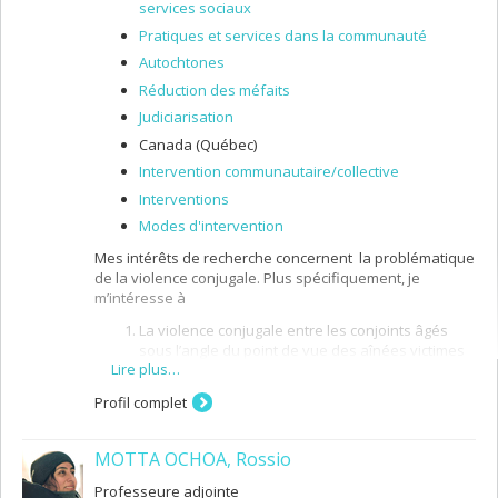
services sociaux
Pratiques et services dans la communauté
Autochtones
Réduction des méfaits
Judiciarisation
Canada (Québec)
Intervention communautaire/collective
Interventions
Modes d'intervention
Mes intérêts de recherche concernent la problématique
de la violence conjugale. Plus spécifiquement, je
m’intéresse à
La violence conjugale entre les conjoints âgés
sous l’angle du point de vue des aînées victimes
Lire plus…
de la violence du conjoint eu égard aux services
reçus et aux services à privilégier pour leur venir
Profil complet
en aide mais aussi du côté des intervenants
sociaux pour mieux comprendre la nature des
interventions réalisées auprès des aînées;
MOTTA OCHOA, Rossio
La violence conjugale vécue par les femmes
Professeure adjointe
autochtones afin de comprendre les contextes