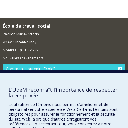
organisationnelle, changement organisationnel)
École de travail social
Pavillon Marie-Victorin
90 Av. Vincent-d'Indy
Montréal QC H2V 2S9
Nouvelles et événements
Comment soutenir l'École?
BESOIN D'AIDE?
Plan du site
L’UdeM reconnaît l’importance de respecter
Signaler une erreur
la vie privée
Accessibilité
L’utilisation de témoins nous permet d’améliorer et de
personnaliser votre expérience Web. Certains témoins sont
FACULTÉ DES ARTS ET DES SCIENCES
obligatoires pour assurer le fonctionnement et la sécurité
du site Web, alors que d’autres enregistrent vos
Nos départements et écoles
préférences. En acceptant tout, vous consentez à notre