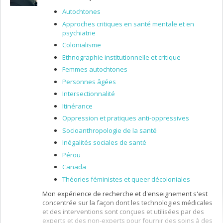
dans lesquels s’exercent la violence et de
Autochtones
proposer, par une réflexion collective, des pistes
Approches critiques en santé mentale et en
ou des éléments de réponse pour aider ces
psychiatrie
femmes;
Colonialisme
La pertinence de l’approche de réduction des
méfaits pour intervenir auprès des femmes
Ethnographie institutionnelle et critique
victimes de violence conjugale qui ne souhaitent
Femmes autochtones
pas ou quittent difficilement le conjoint qui a des
Personnes âgées
comportements violents;
Intersectionnalité
L’intervention socio judiciaire dans les situations
de violence conjugale afin de connaître les
Itinérance
pratiques de nature sociojudiciaire au Québec
Oppression et pratiques anti-oppressives
ainsi que le point de vue des intervenants
Socioanthropologie de la santé
sociaux et pénaux sur ce qu’est l’intervention
sociojudiciaire.
Inégalités sociales de santé
Pérou
Canada
Théories féministes et queer décoloniales
Mon expérience de recherche et d'enseignement s'est
concentrée sur la façon dont les technologies médicales
et des interventions sont conçues et utilisées par des
experts et des non-experts pour fournir des soins à des