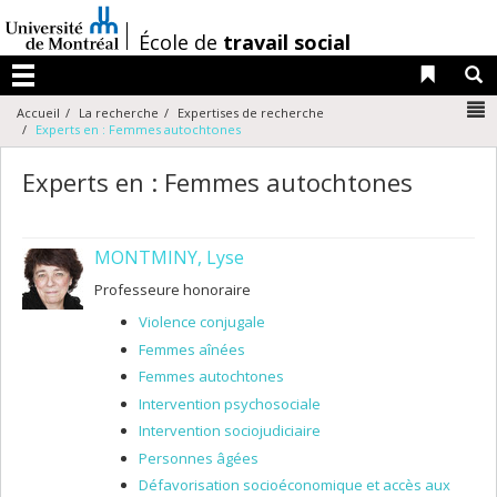
Passer
au
/
École de
travail social
contenu
Liens 
R
Menu
N
Accueil
La recherche
Expertises de recherche
Experts en : Femmes autochtones
Experts en : Femmes autochtones
MONTMINY, Lyse
Professeure honoraire
Violence conjugale
Femmes aînées
Femmes autochtones
Intervention psychosociale
Intervention sociojudiciaire
Personnes âgées
Défavorisation socioéconomique et accès aux