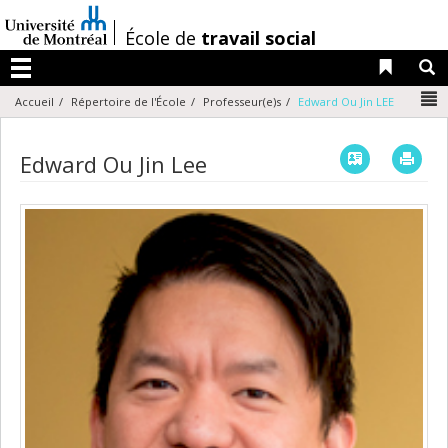
Passer
au
/
École de
travail social
contenu
Liens 
R
Menu
N
Accueil
Répertoire de l'École
Professeur(e)s
Edward Ou Jin LEE
Vcard
Imp
Edward Ou Jin Lee