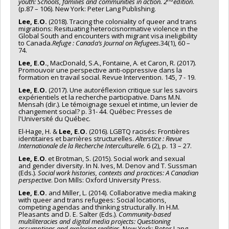
youth: Schools, families and communities in action.
2
edition
.
(p.87 – 106). New York: Peter Lang Publishing.
Lee, E.O.
(2018). Tracing the coloniality of queer and trans
migrations: Resituating heterocisnormative violence in the
Global South and encounters with migrant visa ineligibility
to Canada.
Refuge : Canada’s Journal on Refugees.
34(1), 60 –
74.
Lee, E.O.
, MacDonald, S.A., Fontaine, A. et Caron, R. (2017).
Promouvoir une perspective anti-oppressive dans la
formation en travail social. Revue Intervention. 145, 7 - 19.
Lee, E.O.
(2017). Une autoréflexion critique sur les savoirs
expérientiels et la recherche participative. Dans M.N.
Mensah (dir.). Le témoignage sexuel et intime, un levier de
changement social? p. 31- 44. Québec: Presses de
l'Université du Québec.
El-Hage, H. &
Lee, E.O.
(2016). LGBTQ racisés: Frontières
identitaires et barrières structurelles.
Alterstice : Revue
Internationale de la Recherche Interculturelle.
6 (2), p. 13 – 27.
Lee, E.O
. et Brotman, S. (2015). Social work and sexual
and gender diversity. In N. Ives, M. Denov and T. Sussman
(Eds.).
Social work histories, contexts and practices: A Canadian
perspective
. Don Mills: Oxford University Press.
Lee, E.O.
and Miller, L. (2014). Collaborative media making
with queer and trans refugees: Social locations,
competing agendas and thinking structurally. In H.M.
Pleasants and D. E. Salter (Eds.).
Community-based
multiliteracies and digital media projects: Questioning
assumptions and exploring realities
. New York: Peter Lang