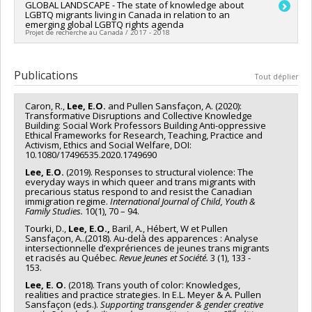
Chercheur principal :
GLOBAL LANDSCAPE - The state of knowledge about
Sean B. Rourke
LGBTQ migrants living in Canada in relation to an
Co-chercheurs :
Edward Ou Jin Lee
emerging global LGBTQ rights agenda
Sources de financement :
IRSC/Instituts de recherche en
Projet de recherche au Canada / 2017 - 2018
santé du Canada
Programmes de subvention :
PVXXXXXX-Subvention de
Chercheur principal :
Edward Ou Jin Lee
réseau
Co-chercheurs :
Annie Pullen Sansfaçon
,
Patricia Hafford-
Publications
Tout déplier
Letchfield
Sources de financement :
CRSH/Conseil de recherches en
Caron, R.,
Lee, E.O.
and Pullen Sansfaçon, A. (2020):
sciences humaines du Canada
Transformative Disruptions and Collective Knowledge
Programmes de subvention :
PVXXXXXX-Subventions de
Building: Social Work Professors Building Anti-oppressive
synthèse des connaissances
Ethical Frameworks for Research, Teaching, Practice and
Activism, Ethics and Social Welfare, DOI:
10.1080/17496535.2020.1749690
Lee, E.O.
(2019). Responses to structural violence: The
everyday ways in which queer and trans migrants with
precarious status respond to and resist the Canadian
immigration regime.
International Journal of Child, Youth &
Family Studies.
10(1), 70 – 94.
Tourki, D.,
Lee, E.O.,
Baril, A., Hébert, W et Pullen
Sansfaçon, A..(2018). Au-delà des apparences : Analyse
intersectionnelle d’exprériences de jeunes trans migrants
et racisés au Québec.
Revue Jeunes et Société.
3 (1), 133 -
153.
Lee, E. O.
(2018). Trans youth of color: Knowledges,
realities and practice strategies. In E.L. Meyer & A. Pullen
Sansfaçon (eds.).
Supporting transgender & gender creative
nd