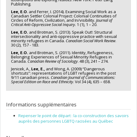
Publishing.
Lee, E.O
. and Ferrer, I. (2014). Examining Social Work as a
Canadian Settler Colonial Project: Colonial Continuities of
Circles of Reform, Civilization, and In/visibility.
Journal of
Critical Anti-Oppressive Social Inquiry.
1 (1), 1 – 20.
Lee, E.O.
and Brotman, S. (2013). Speak Out!: Structural
intersectionality and anti-oppressive practice with sexual
minority refugees in Canada.
Canadian Social Work Review
.
30 (2), 157 - 183.
Lee, E.O.
and Brotman, S. (2011). Identity, Refugeeness,
Belonging: Experiences of Sexual Minority Refugees in
Canada.
Canadian Review of Sociology
. 48 (3), 241 – 274.
Jenicek, A.,
Lee, E.,
and Wong, A. (2009) “Dangerous
shortcuts”: representations of LGBT refugees in the post
9/11 canadian press.
Canadian Journal of Communications:
Special Edition on Race and Ethnicity
. Vol 34 (4), 635 – 658.
Informations supplémentaires
Repenser le point de départ : la co-construction des savoirs
auprès des personnes LGBTQ racisées au Québec