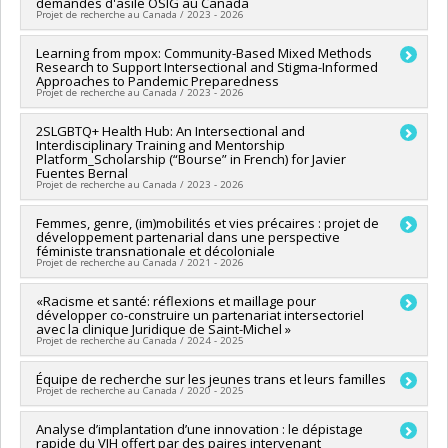
demandes d'asile OSIG au Canada
Co-chercheurs :
Edward Ou Jin Lee
Projet de recherche au Canada / 2023 - 2026
Sources de financement :
CRSH/Conseil de recherches en
sciences humaines du Canada
Chercheur principal :
Learning from mpox: Community-Based Mixed Methods
Ahmed Hamila
Programmes de subvention :
PV152160-Subvention
Research to Support Intersectional and Stigma-Informed
Co-chercheurs :
Edward Ou Jin Lee
Connexion
Approaches to Pandemic Preparedness
Sources de financement :
CRSH/Conseil de recherches en
Projet de recherche au Canada / 2023 - 2026
sciences humaines du Canada
Programmes de subvention :
PV153480-Subventions de
Chercheur principal :
2SLGBTQ+ Health Hub: An Intersectional and
Daniel Grace
développement Savoir
Interdisciplinary Training and Mentorship
Co-chercheurs :
Edward Ou Jin Lee
Platform_Scholarship (“Bourse” in French) for Javier
Sources de financement :
IRSC/Instituts de recherche en
Fuentes Bernal
santé du Canada
Projet de recherche au Canada / 2023 - 2026
Programmes de subvention :
PVXXXXXX-Subvention d'équipe
Chercheur principal :
Femmes, genre, (im)mobilités et vies précaires : projet de
Daniel Grace
développement partenarial dans une perspective
Co-chercheurs :
Edward Ou Jin Lee
féministe transnationale et décoloniale
Sources de financement :
IRSC/Instituts de recherche en
Projet de recherche au Canada / 2021 - 2026
santé du Canada
Programmes de subvention :
Chercheur principal :
«Racisme et santé: réflexions et maillage pour
Roxane Caron
développer co-construire un partenariat intersectoriel
Co-chercheurs :
Edward Ou Jin Lee
,
Jill Hanley
,
Lina Abou-
avec la clinique Juridique de Saint-Michel »
Habib
Projet de recherche au Canada / 2024 - 2025
Sources de financement :
CRSH/Conseil de recherches en
sciences humaines du Canada
Financement : CRI-JaDE
Équipe de recherche sur les jeunes trans et leurs familles
Programmes de subvention :
PVX99097-Subvention de
Projet de recherche au Canada / 2020 - 2025
développement de partenariat
Chercheur principal :
Analyse d’implantation d’une innovation : le dépistage
Annie Pullen Sansfaçon
rapide du VIH offert par des paires intervenant
Co-chercheurs :
Sue-Ann MacDonald
,
Edward Ou Jin Lee
,