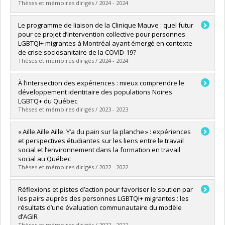
Thèses et mémoires dirigés / 2024 - 2024
Diplômé(e) :
Kirilova, Yanna Dimitrova
Le programme de liaison de la Clinique Mauve : quel futur
Cycle :
Maîtrise
pour ce projet d’intervention collective pour personnes
Diplôme obtenu :
M. Sc.
LGBTQI+ migrantes à Montréal ayant émergé en contexte
Lien vers le document dans Papyrus
de crise sociosanitaire de la COVID-19?
Thèses et mémoires dirigés / 2024 - 2024
Diplômé(e) :
Chehaitly, Sébastien
À l’intersection des expériences : mieux comprendre le
Cycle :
Maîtrise
développement identitaire des populations Noires
Diplôme obtenu :
M. Sc.
LGBTQ+ du Québec
Lien vers le document dans Papyrus
Thèses et mémoires dirigés / 2023 - 2023
Diplômé(e) :
Mousseau, Vincent
« Aille.Aille Aille. Y’a du pain sur la planche » : expériences
Cycle :
Maîtrise
et perspectives étudiantes sur les liens entre le travail
Diplôme obtenu :
M. Sc.
social et l’environnement dans la formation en travail
Lien vers le document dans Papyrus
social au Québec
Thèses et mémoires dirigés / 2022 - 2022
Diplômé(e) :
Dagenais-Lespérance, Jeanne
Réflexions et pistes d’action pour favoriser le soutien par
Cycle :
Maîtrise
les pairs auprès des personnes LGBTQI+ migrantes : les
Diplôme obtenu :
M. Sc.
résultats d’une évaluation communautaire du modèle
Lien vers le document dans Papyrus
d’AGIR
Thèses et mémoires dirigés / 2022 - 2022