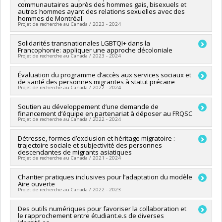
communautaires auprès des hommes gais, bisexuels et
Robert-Paul Juster
,
Nicholas Chadi
,
Shuvo Ghosh
,
Kimberly
autres hommes ayant des relations sexuelles avec des
Manning
,
Philippe-Benoît Côté
,
Denise Medico
,
Marie-Joëlle
hommes de Montréal.
Projet de recherche au Canada / 2023 - 2024
Robichaud
,
Julie-Christine Cotton
,
Marjorie Aude Rabiau
Sources de financement :
FRQSC/Fonds de recherche du
Chercheur principal :
Solidarités transnationales LGBTQI+ dans la
Edward Ou Jin Lee
Québec - Société et culture (FQRSC)
Francophonie: appliquer une approche décoloniale
Co-chercheurs :
Joanne Otis
Programmes de subvention :
PVXXXXXX-(SE) Programme
Projet de recherche au Canada / 2023 - 2024
Sources de financement :
IRSC/Instituts de recherche en
Soutien aux équipes de recherche - Stade de développement
santé du Canada
: Nouvelle équipe
Chercheur principal :
Évaluation du programme d’accès aux services sociaux et
Ahmed Hamila
Programmes de subvention :
PV138772-Subvention de
de santé des personnes migrantes à statut précaire
Co-chercheurs :
Edward Ou Jin Lee
fonctionnement: VIH/SIDA
Projet de recherche au Canada / 2022 - 2024
Sources de financement :
CRSH/Conseil de recherches en
sciences humaines du Canada
Sources de financement :
Soutien au développement d’une demande de
DSP Montréal /Direction de santé
Programmes de subvention :
PV152160-Subvention
financement d’équipe en partenariat à déposer au FRQSC
publique de Montréal
Connexion
Projet de recherche au Canada / 2022 - 2024
Programmes de subvention :
Sources de financement :
Détresse, formes d’exclusion et héritage migratoire :
FRQSC/Fonds de recherche du
trajectoire sociale et subjectivité des personnes
Québec - Société et culture (FQRSC)
descendantes de migrants asiatiques
Programmes de subvention :
Projet de recherche au Canada / 2021 - 2024
Chercheur principal :
Chantier pratiques inclusives pour l’adaptation du modèle
Sophie Hamisultane
Aire ouverte
Co-chercheurs :
Josianne Le Gall
,
Edward Ou Jin Lee
Projet de recherche au Canada / 2022 - 2023
Sources de financement :
CRSH/Conseil de recherches en
sciences humaines du Canada
Chercheur principal :
Des outils numériques pour favoriser la collaboration et
Lourdès Rodriguez Del Barrio
Programmes de subvention :
PV153480-Subventions de
le rapprochement entre étudiant.e.s de diverses
Co-chercheurs :
Annie Pullen Sansfaçon
,
Edward Ou Jin Lee
,
développement Savoir