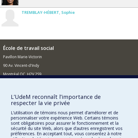
TREMBLAY-HÉBERT
Sophie
École de travail social
Pavillon Marie-Victorin
90 Av. Vincent-d'Indy
Montréal QC H2V 2S9
Nouvelles et événements
Comment soutenir l'École?
L’UdeM reconnaît l’importance de
respecter la vie privée
BESOIN D'AIDE?
L’utilisation de témoins nous permet d’améliorer et de
Plan du site
personnaliser votre expérience Web. Certains témoins
Signaler une erreur
sont obligatoires pour assurer le fonctionnement et la
sécurité du site Web, alors que d’autres enregistrent vos
Accessibilité
préférences. En acceptant tout, vous consentez à notre