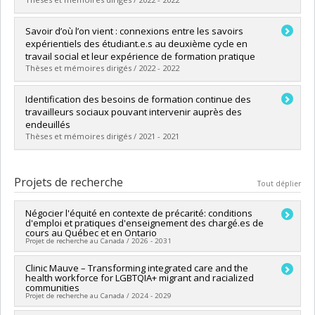
Diplômé(e) :
Fuentes-Bernal, Javier
Savoir d’où l’on vient : connexions entre les savoirs
Cycle :
Maîtrise
expérientiels des étudiant.e.s au deuxième cycle en
Diplôme obtenu :
M. Sc.
travail social et leur expérience de formation pratique
Lien vers le document dans Papyrus
Thèses et mémoires dirigés / 2022 - 2022
Diplômé(e) :
Chouinard, Pier-Luc
Identification des besoins de formation continue des
Cycle :
Maîtrise
travailleurs sociaux pouvant intervenir auprès des
Diplôme obtenu :
M. Sc.
endeuillés
Lien vers le document dans Papyrus
Thèses et mémoires dirigés / 2021 - 2021
Diplômé(e) :
Morin, Elisabeth
Cycle :
Maîtrise
Projets de recherche
Tout déplier
Diplôme obtenu :
M. Sc.
Lien vers le document dans Papyrus
Négocier l'équité en contexte de précarité: conditions
d'emploi et pratiques d'enseignement des chargé.es de
cours au Québec et en Ontario
Projet de recherche au Canada / 2026 - 2031
Chercheur principal :
Clinic Mauve – Transforming integrated care and the
Fahimeh Darchinian
health workforce for LGBTQIA+ migrant and racialized
Co-chercheurs :
Edward Ou Jin Lee
,
Roberta de Oliveira
communities
Soares
Projet de recherche au Canada / 2024 - 2029
Sources de financement :
CRSH/Conseil de recherches en