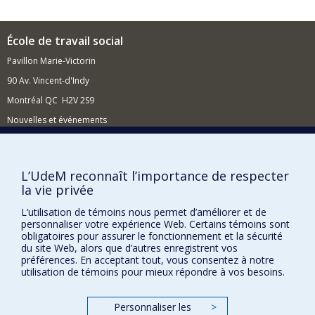
personnes LGBTQI+ migrantes et racisées. Mes projets
ont permis de faire progresser les innovations liées aux
soins intégrés et intersectoriels et à l'intervention par
École de travail social
les pair·es. Mes recherches s'appuient sur les
Pavillon Marie-Victorin
méthodologies critique, participative, communautaire et
interventionnelle ainsi que l’avancement des
90 Av. Vincent-d'Indy
connaissances sur la formation et l’intervention en
travail social dites réflexives, antioppressives,
Montréal QC H2V 2S9
antiracistes et décoloniales. Je préconise les approches
Nouvelles et événements
pédagogiques critiques et antiracistes ainsi que
l'approche sensibles aux traumas.
Comment soutenir l'École?
Je suis chercheur regulier sur plusieurs équipes de
recherche, notamment le
Centre Sherpa
,
Centre
BESOIN D'AIDE?
L’UdeM reconnaît l’importance de respecter
InterActions
,
Centre de recherche en santé publique
la vie privée
Plan du site
(CReSP)
,
Critical Refugee Studies Network Canada
,
Queer Migration Research Network
. Je travaille en
Signaler une erreur
L’utilisation de témoins nous permet d’améliorer et de
codirection au labo social Clinique Mauve.
personnaliser votre expérience Web. Certains témoins sont
Accessibilité
obligatoires pour assurer le fonctionnement et la sécurité
du site Web, alors que d’autres enregistrent vos
FACULTÉ DES ARTS ET DES SCIENCES
préférences. En acceptant tout, vous consentez à notre
utilisation de témoins pour mieux répondre à vos besoins.
Nos départements et écoles
Nos centres d'études
Personnaliser les
>