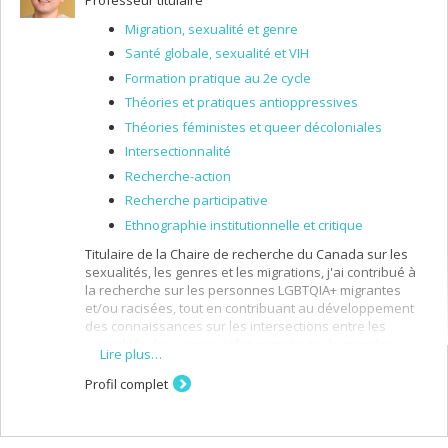
Migration, sexualité et genre
Santé globale, sexualité et VIH
Formation pratique au 2e cycle
Théories et pratiques antioppressives
Théories féministes et queer décoloniales
Intersectionnalité
Recherche-action
Recherche participative
Ethnographie institutionnelle et critique
Titulaire de la Chaire de recherche du Canada sur les
sexualités, les genres et les migrations, j'ai contribué à
la recherche sur les personnes LGBTQIA+ migrantes
et/ou racisées, tout en contribuant au développement
des connaissances sur les intersections entre les
sexualités, les genres et les migrations de manière
Lire plus…
générale.
Profil complet
Je m’intéresse aux liens entre les processus de
racisation, les parcours migratoires, les genres et
les sexualités, notamment en ce qui concerne les
expériences intersectionnelles vécues par les