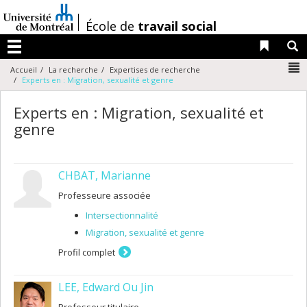
Passer
au
/
École de
travail social
contenu
Liens 
R
Menu
N
Accueil
La recherche
Expertises de recherche
Experts en : Migration, sexualité et genre
Experts en : Migration, sexualité et
genre
CHBAT, Marianne
Professeure associée
Intersectionnalité
Migration, sexualité et genre
Profil complet
LEE, Edward Ou Jin
Professeur titulaire