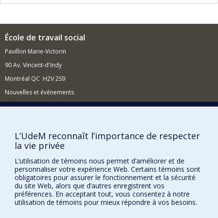
de mettre de l’avant le point de vue des personnes
concernées pour dresser les contours et les
expériences de la judiciarisation sous ses différentes
formes. Le second axe porte sur les pratiques
École de travail social
d’intervention dans la sphère socio-judiciaire. Il vise à
Pavillon Marie-Victorin
documenter le point de vue des intervenants sociaux,
des policiers, des acteurs judiciaires et correctionnels ; à
90 Av. Vincent-d'Indy
observer des pratiques d’intervention et à analyser les
différents arrangements organisationnels des
Montréal QC H2V 2S9
dispositifs en place. Le dernier axe s'intéresse à la
Nouvelles et événements
formation à l’intervention socio-judiciaire sur les plan
éthique, clinique et professionnel.
Comment soutenir l'École?
BESOIN D'AIDE?
L’UdeM reconnaît l’importance de respecter
Plan du site
la vie privée
Signaler une erreur
L’utilisation de témoins nous permet d’améliorer et de
Accessibilité
personnaliser votre expérience Web. Certains témoins sont
obligatoires pour assurer le fonctionnement et la sécurité
FACULTÉ DES ARTS ET DES SCIENCES
du site Web, alors que d’autres enregistrent vos
préférences. En acceptant tout, vous consentez à notre
utilisation de témoins pour mieux répondre à vos besoins.
Nos départements et écoles
Nos centres d'études