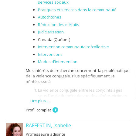
services sociaux
Pratiques et services dans la communauté
Autochtones
Réduction des méfaits
Judiciarisation
Canada (Québec)
Intervention communautaire/collective
Interventions
Modes d'intervention
Mes intérêts de recherche concernent la problématique
de la violence conjugale. Plus spécifiquement, je
m’intéresse à
La violence conjugale entre les conjoints âgés
sous l’angle du point de vue des aînées victimes
Lire plus…
de la violence du conjoint eu égard aux services
reçus et aux services à privilégier pour leur venir
Profil complet
en aide mais aussi du côté des intervenants
sociaux pour mieux comprendre la nature des
interventions réalisées auprès des aînées;
RAFFESTIN, Isabelle
La violence conjugale vécue par les femmes
Professeure adjointe
autochtones afin de comprendre les contextes