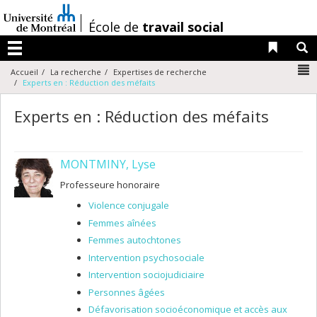
Passer
au
/
École de
travail social
contenu
Liens 
R
Menu
N
Accueil
La recherche
Expertises de recherche
Experts en : Réduction des méfaits
Experts en : Réduction des méfaits
MONTMINY, Lyse
Professeure honoraire
Violence conjugale
Femmes aînées
Femmes autochtones
Intervention psychosociale
Intervention sociojudiciaire
Personnes âgées
Défavorisation socioéconomique et accès aux